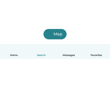
Map
Home
Search
Messages
Favorites
English
How it works
Help
Terms & Privacy
Pricing
Company details
Babysits for Work