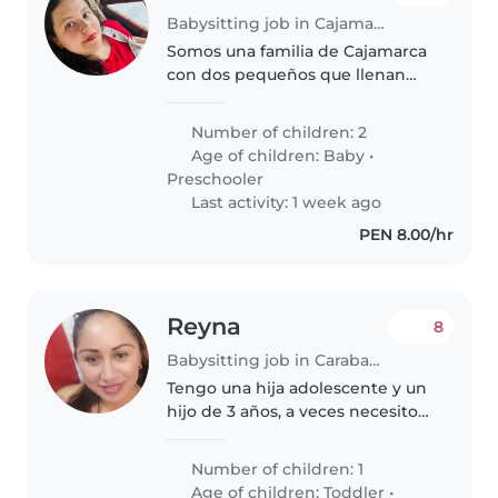
Babysitting job in Cajamarca
Somos una familia de Cajamarca
con dos pequeños que llenan
nuestro hogar de alegría.
Tenemos un niño de 4 años, muy
Number of children: 2
cariñoso, curioso y lleno de
Age of children:
Baby
•
energía, y un bebé de 8 meses
Preschooler
que está..
Last activity: 1 week ago
PEN 8.00/hr
Reyna
8
Babysitting job in Carabayllo
Tengo una hija adolescente y un
hijo de 3 años, a veces necesito
ayuda para que lo cuiden de
noche porque trabajo y no tengo
Number of children: 1
con quien dejarlo, mi hijo es muy
Age of children:
Toddler
•