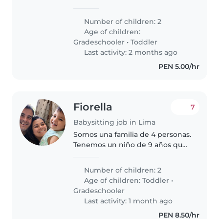
en casa y mantenimiento de
orden de tarde a noche de lunes
Number of children: 2
a sábado apoyo en tareas
Age of children:
paciencia y mucha dedicación
Gradeschooler
•
Toddler
ganas..
Last activity: 2 months ago
PEN 5.00/hr
Fiorella
7
Babysitting job in Lima
Somos una familia de 4 personas.
Tenemos un niño de 9 años que
va al cole y luego a casa de un
familiar que le apoya con las
Number of children: 2
tareas. Soy la madre, trabajo y
Age of children:
Toddler
•
salgo a las 7am, llegando..
Gradeschooler
Last activity: 1 month ago
PEN 8.50/hr