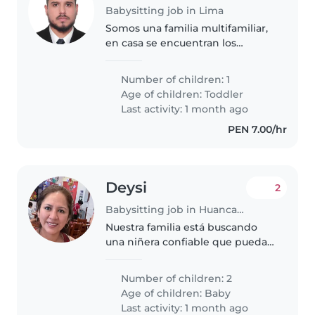
Babysitting job in Lima
Somos una familia multifamiliar,
en casa se encuentran los
abuelos y una mascota la mayor
parte del tiempo.
Number of children: 1
Age of children:
Toddler
Last activity: 1 month ago
PEN 7.00/hr
Deysi
2
Babysitting job in Huancayo
Nuestra familia está buscando
una niñera confiable que pueda
apoyar en el cuidado de nuestras
2 niñas, uno de 2 años y otro de 7
Number of children: 2
meses. No dudes en ponerte en
Age of children:
Baby
contacto conmigo para..
Last activity: 1 month ago