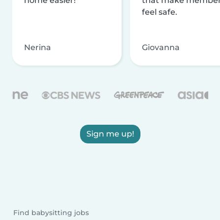
home easier!
that make membe
feel safe.
Nerina
Giovanna
Sign me up!
Find babysitting jobs