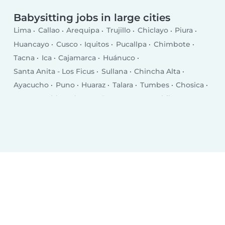
Babysitting jobs in large cities
Lima
Callao
Arequipa
Trujillo
Chiclayo
Piura
Huancayo
Cusco
Iquitos
Pucallpa
Chimbote
Tacna
Ica
Cajamarca
Huánuco
Santa Anita - Los Ficus
Sullana
Chincha Alta
Ayacucho
Puno
Huaraz
Talara
Tumbes
Chosica
Puerto Maldonado
Breña
San Juan
Chilca
Selva Alegre
Moquegua
Chulucanas
San Isidro
Jesus Maria
Santiago