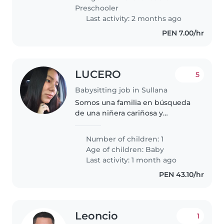
energético, cariñoso,..
Preschooler
Last activity: 2 months ago
PEN 7.00/hr
LUCERO
5
Babysitting job in Sullana
Somos una familia en búsqueda
de una niñera cariñosa y
responsable para nuestra bebé
de 3 meses, quien es muy
Number of children: 1
habladora, juguetona y curiosa.
Age of children:
Baby
Buscamos a alguien que se
Last activity: 1 month ago
sienta cómoda..
PEN 43.10/hr
Leoncio
1