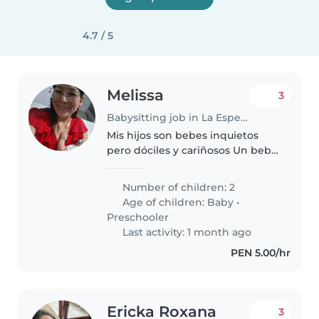
4.7 / 5
Melissa
3
Babysitting job in La Esperanza (Departamento de La Libertad)
Mis hijos son bebes inquietos
pero dóciles y cariñosos Un bebe
de 8 meses en estaba de
exploración y una niña de 3 años
Number of children: 2
va a pre Kinder es para despues
Age of children:
Baby
•
del jardín jugar y hacer alguna..
Preschooler
Last activity: 1 month ago
PEN 5.00/hr
Ericka Roxana
3