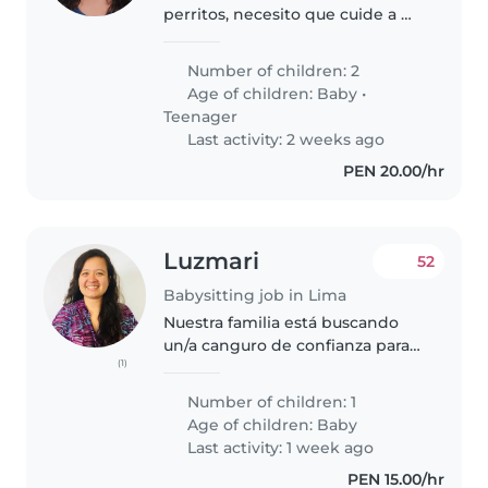
perritos, necesito que cuide a mi
bebe por que estado en trabajar ,
Number of children: 2
Age of children:
Baby
•
Teenager
Last activity: 2 weeks ago
PEN 20.00/hr
Luzmari
52
Babysitting job in Lima
Nuestra familia está buscando
un/a canguro de confianza para
(1)
cuidar a nuestro bebé.
Necesitamos una persona que
Number of children: 1
esté cómoda con las tareas del
Age of children:
Baby
hogar. Nuestro bebé es
Last activity: 1 week ago
juguetón/a, tranquilo/a..
PEN 15.00/hr