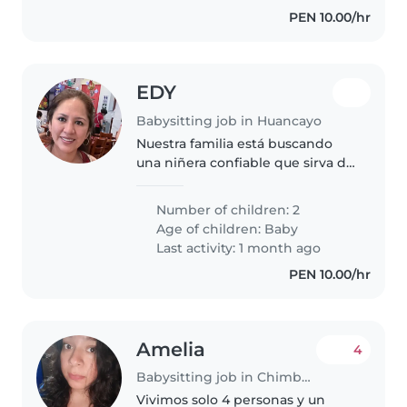
PEN 10.00/hr
EDY
Babysitting job in Huancayo
Nuestra familia está buscando
una niñera confiable que sirva de
apoyo con nuestras 2 niñas, una
de 2 años y otro de 7 meses. No
Number of children: 2
dudes en ponerte en contacto
Age of children:
Baby
conmigo para hacer una..
Last activity: 1 month ago
PEN 10.00/hr
Amelia
4
Babysitting job in Chimbote
Vivimos solo 4 personas y un