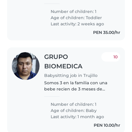
old toddler at our home. Our
child is funny, creative, and
Number of children: 1
friendly but has anxiety disorder.
Age of children:
Toddler
We have a pet dog, so comfort..
Last activity: 2 weeks ago
PEN 35.00/hr
GRUPO
10
BIOMEDICA
Babysitting job in Trujillo
Somos 3 en la familia con una
bebe recien de 3 meses de
nacida, es mujercita.
Number of children: 1
Age of children:
Baby
Last activity: 1 month ago
PEN 10.00/hr