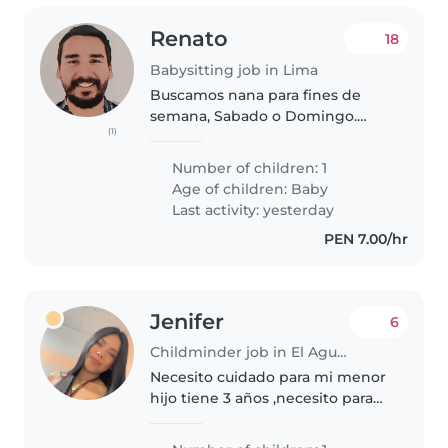
Renato
18
Babysitting job in Lima
Buscamos nana para fines de
semana, Sabado o Domingo.
(1)
Somos persona amables
responsables y amigables.
Number of children: 1
buscamos una niñera con
Age of children:
Baby
experiencia, responsable y
Last activity: yesterday
honesta.
PEN 7.00/hr
Jenifer
6
Childminder job in El Agustino
Necesito cuidado para mi menor
hijo tiene 3 años ,necesito para
turno nocturno o dias que labore
en turno tarde ,más que todo