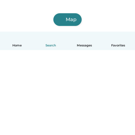
Map
Home
Search
Messages
Favorites
English
How it works
Help
Terms & Privacy
Pricing
Company details
Babysits for Work
Community standards