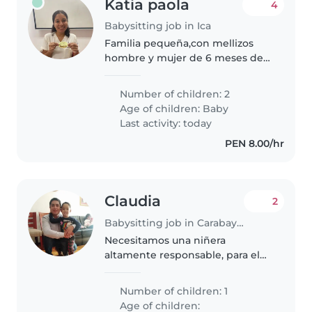
Katia paola
4
Babysitting job in Ica
Familia pequeña,con mellizos
hombre y mujer de 6 meses de
edad ,se necesita empleada de
hogar y apoyo con los mellizos
Number of children: 2
Age of children:
Baby
Last activity: today
PEN 8.00/hr
Claudia
2
Babysitting job in Carabayllo
Necesitamos una niñera
altamente responsable, para el
cuidado de un niño de 8 años.
Number of children: 1
Age of children: