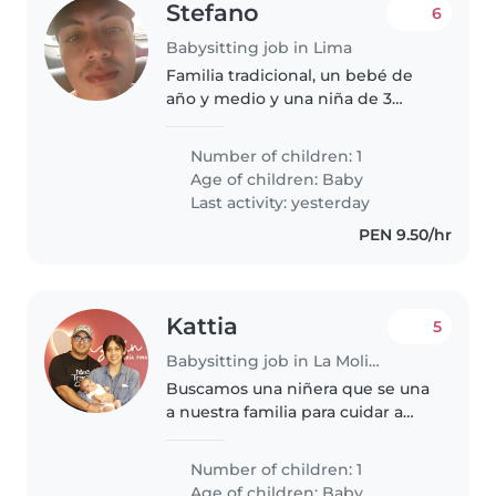
Stefano
6
Babysitting job in Lima
Familia tradicional, un bebé de
año y medio y una niña de 3
años y medio. La mayoría del
tiempo estarían supervisados
Number of children: 1
por los abuelos o tía de los
Age of children:
Baby
menores.
Last activity: yesterday
PEN 9.50/hr
Kattia
5
Babysitting job in La Molina
Buscamos una niñera que se una
a nuestra familia para cuidar a
nuestra bebé de 08 meses.
Buscamos a alguien cariñosa y
Number of children: 1
con mucha energía para
Age of children:
Baby