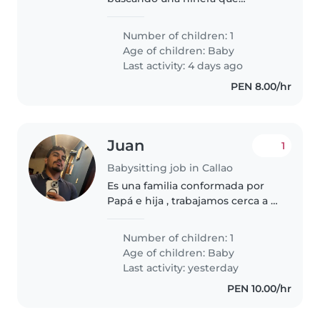
estimule y aproveche el
potencial del bebe con mucho
Number of children: 1
cuidado, amor y técnicas de
Age of children:
Baby
aprendizaje. Horario interdiario o
Last activity: 4 days ago
completo, cama..
PEN 8.00/hr
Juan
1
Babysitting job in Callao
Es una familia conformada por
Papá e hija , trabajamos cerca a la
casa ya que cualquier cosa
nosotros estaremos
Number of children: 1
orientándote , solo necesitamos
Age of children:
Baby
el servicio de 12 del medio día ha
Last activity: yesterday
5..
PEN 10.00/hr