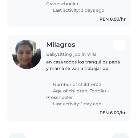
Gradeschooler
Last activity: 3 days ago
PEN 8.00/hr
Milagros
Babysitting job in Villa
en casa todos los tranquilos papá
y mamá se van a trabajar de
queda la abuelita mirando
porque es una persona mayor las
Number of children: 2
niñas son alegres y juguetonas
Age of children:
Toddler
•
Preschooler
Last activity: 1 day ago
PEN 6.00/hr