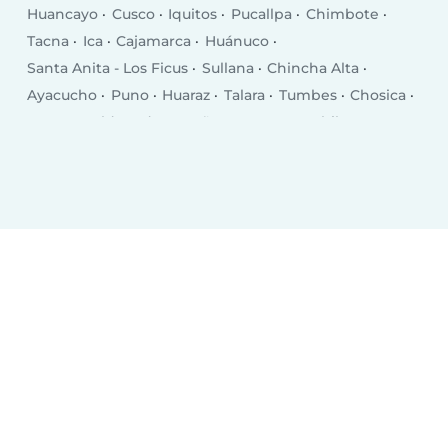
Huancayo
Cusco
Iquitos
Pucallpa
Chimbote
Tacna
Ica
Cajamarca
Huánuco
Santa Anita - Los Ficus
Sullana
Chincha Alta
Ayacucho
Puno
Huaraz
Talara
Tumbes
Chosica
Puerto Maldonado
Breña
San Juan
Chilca
Selva Alegre
Moquegua
Chulucanas
San Isidro
Jesus Maria
Santiago