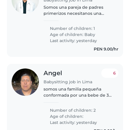
Somos una pareja de padres
primerizos necesitanos una
niñera
Number of children: 1
Age of children:
Baby
Last activity: yesterday
PEN 9.00/hr
Angel
6
Babysitting job in Lima
somos una familia pequeña
conformada por una bebe de 3
años y una niña de 6 años,
encantado de poder trabajar con
Number of children: 2
alguna niñera damos trato de
Age of children:
familia
Last activity: yesterday