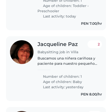
Number of children: 1
para que me ayude
Age of children:
Toddler
•
esclusivamenete como niñera
Preschooler
Last activity: today
PEN 7.00/hr
Jacqueline Paz
2
Babysitting job in Villa
Buscamos una niñera cariñosa y
paciente para nuestro pequeño
energético de 8 meses que le
tenga paciencia, es un bebé
Number of children: 1
tranquilo le gusta que alguien
Age of children:
Baby
esté cerca a el. Si eres
Last activity: yesterday
responsable..
PEN 8.00/hr