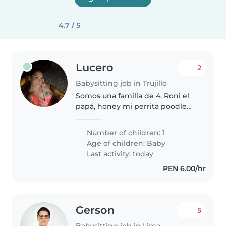
4.7 / 5
Lucero
2
Babysitting job in Trujillo
Somos una familia de 4, Roni el
papá, honey mi perrita poodle
toy, Salvador mi bebé de 9
meses y Yo. Somos padres
Number of children: 1
jóvenes, trabajamos y
Age of children:
Baby
necesitamos alguien que nos
Last activity: today
ayude con el cuidado..
PEN 6.00/hr
Gerson
5
Babysitting job in Lima