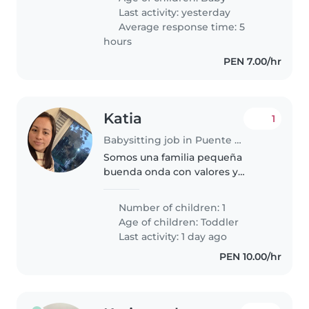
acompañar a nuestra bebé en
Last activity: yesterday
sus juegos..
Average response time: 5
hours
PEN 7.00/hr
Katia
1
Babysitting job in Puente Piedra (Departamento de Lima)
Somos una familia pequeña
buenda onda con valores y
trabajamos en equipo en el
hogar.
Number of children: 1
Age of children:
Toddler
Last activity: 1 day ago
PEN 10.00/hr