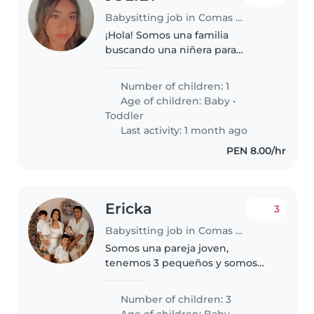
Babysitting job in Comas (Departamento de Lima)
¡Hola! Somos una familia
buscando una niñera para
nuestra bebé de 1 año y 2 meses
ella es un poco independiente y
Number of children: 1
llena de energía. Necesitamos a
Age of children:
Baby
•
alguien cómodo con mascotas,
Toddler
cocina,..
Last activity: 1 month ago
PEN 8.00/hr
Ericka
3
Babysitting job in Comas (Departamento de Lima)
Somos una pareja joven,
tenemos 3 pequeños y somos
humildes brindamos confianza
Number of children: 3
Age of children:
Baby
•