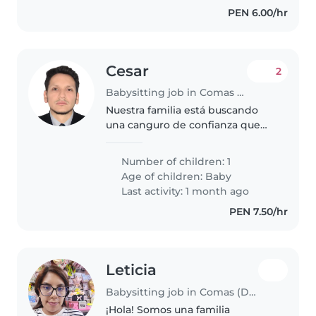
PEN 6.00/hr
Cesar
2
Babysitting job in Comas (Departamento de Lima)
Nuestra familia está buscando
una canguro de confianza que
pueda cuidar de nuestra bebita
de 6 meses. Necesitamos una
Number of children: 1
canguro que se sienta cómoda
Age of children:
Baby
con una gatito y con algunas
Last activity: 1 month ago
tareas..
PEN 7.50/hr
Leticia
Babysitting job in Comas (Departamento de Lima)
¡Hola! Somos una familia