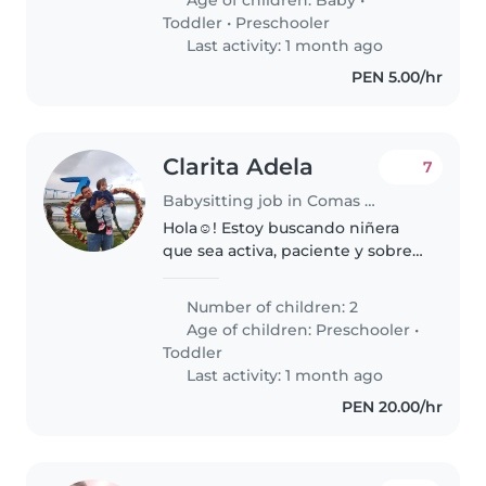
Toddler
•
Preschooler
Last activity: 1 month ago
PEN 5.00/hr
Clarita Adela
7
Babysitting job in Comas (Departamento de Lima)
Hola☺️! Estoy buscando niñera
que sea activa, paciente y sobre
todo con energías de cuidar a
mis bebes, mi hijo mayor tiene 3
Number of children: 2
años 8 meses, y mi hija tiene 1
Age of children:
Preschooler
•
año y 4 meses. Ambos son..
Toddler
Last activity: 1 month ago
PEN 20.00/hr