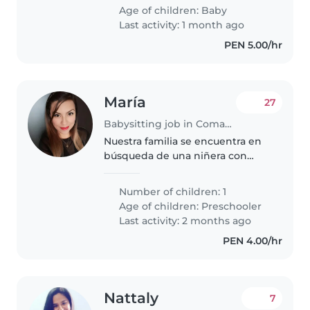
de comas. Requiero niñera
Age of children:
Baby
preferiblemente de 30-55años
Last activity: 1 month ago
PEN 5.00/hr
María
27
Babysitting job in Comas (Departamento de Lima)
Nuestra familia se encuentra en
búsqueda de una niñera con
apoyo en casa de tareas
básica(cocina para em niño ,
Number of children: 1
ordenar los ambientes todo en
Age of children:
Preschooler
función al niño ) Funciones jugar
Last activity: 2 months ago
con..
PEN 4.00/hr
Nattaly
7