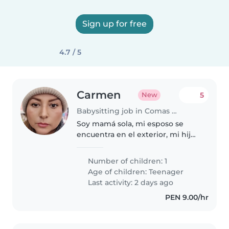
Sign up for free
4.7 / 5
Carmen
5
New
Babysitting job in Comas (Departamento de Lima)
Soy mamá sola, mi esposo se
encuentra en el exterior, mi hijo
tiene 11 años pero estudia lejos
de casa, es muy cariñoso,
Number of children: 1
respetuoso y no deseo que se
Age of children:
Teenager
sienta solo ya que trabajo hasta..
Last activity: 2 days ago
PEN 9.00/hr