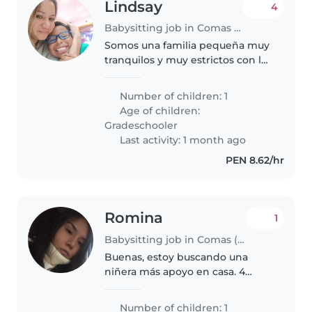
Lindsay
4
Babysitting job in Comas (Departamento de Lima)
Somos una familia pequeña muy
tranquilos y muy estrictos con las
rutinas y los horarios de mi hijo
Number of children: 1
Age of children:
Gradeschooler
Last activity: 1 month ago
PEN 8.62/hr
Romina
1
Babysitting job in Comas (Departamento de Lima)
Buenas, estoy buscando una
niñera más apoyo en casa. 4
veces a la semana. De 11am-9pm.
Cama afuera, estoy en el distrito
Number of children: 1