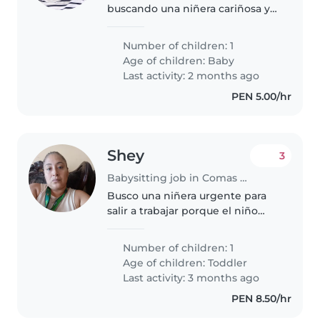
buscando una niñera cariñosa y
responsable para nuestro bebé.
Nuestro pequeño es muy
Number of children: 1
amigable y curioso, siempre
Age of children:
Baby
lleno de energía. Buscamos a
Last activity: 2 months ago
alguien cómodo/a..
PEN 5.00/hr
Shey
3
Babysitting job in Comas (Departamento de Lima)
Busco una niñera urgente para
salir a trabajar porque el niño
está muy pegado ala mamá
espero conocerla pronto
Number of children: 1
Age of children:
Toddler
Last activity: 3 months ago
PEN 8.50/hr