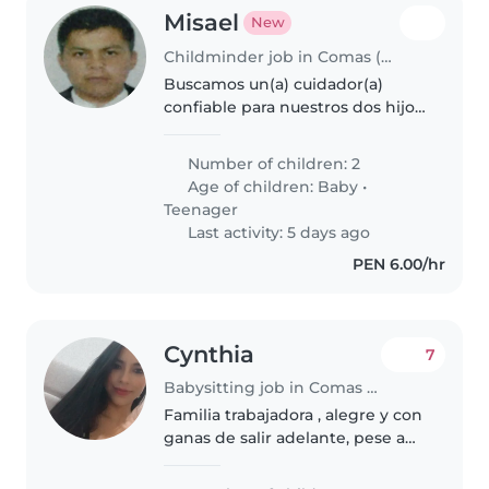
Misael
New
Childminder job in Comas (Departamento de Lima)
Buscamos un(a) cuidador(a)
confiable para nuestros dos hijos:
un bebé tranquilo y que tiene
una hermana adolescente la cual
Number of children: 2
no requiere cuidados
Age of children:
Baby
•
.Necesitamos alguien que ayude
Teenager
con..
Last activity: 5 days ago
PEN 6.00/hr
Cynthia
7
Babysitting job in Comas (Departamento de Lima)
Familia trabajadora , alegre y con
ganas de salir adelante, pese a
que todos trabajamos no
tenemos a nadie al cuidado de la