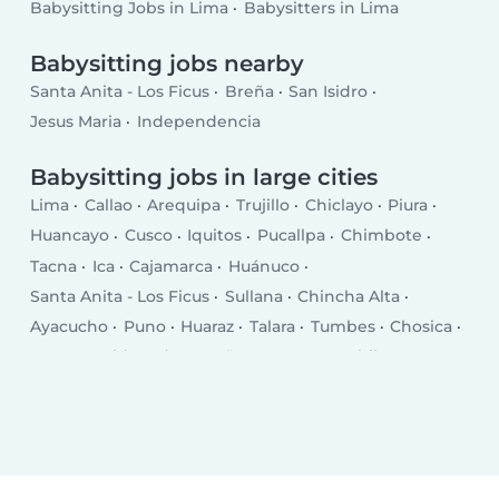
Babysitting Jobs in Lima
Babysitters in Lima
Babysitting jobs nearby
Santa Anita - Los Ficus
Breña
San Isidro
Jesus Maria
Independencia
Babysitting jobs in large cities
Lima
Callao
Arequipa
Trujillo
Chiclayo
Piura
Huancayo
Cusco
Iquitos
Pucallpa
Chimbote
Tacna
Ica
Cajamarca
Huánuco
Santa Anita - Los Ficus
Sullana
Chincha Alta
Ayacucho
Puno
Huaraz
Talara
Tumbes
Chosica
Puerto Maldonado
Breña
San Juan
Chilca
Selva Alegre
Moquegua
Chulucanas
San Isidro
Jesus Maria
Santiago