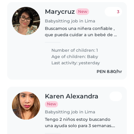
Marycruz
3
New
Babysitting job in Lima
Buscamos una niñera confiable ,
que pueda cuidar a un bebé de 1
año, que se sienta cómoda con
niños y que haga algunas tareas.
Number of children: 1
Estamos buscando una niñera
Age of children:
Baby
que pueda cuidarlo de lunes..
Last activity: yesterday
PEN 8.80/hr
Karen Alexandra
New
Babysitting job in Lima
Tengo 2 niños estoy buscando
una ayuda solo para 3 semanas.
Que estaré de visita a casa de los