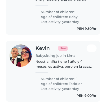
años y medio. La mayoría del
tiempo estarían supervisados
Number of children: 1
por los abuelos o tía de los
Age of children:
Baby
menores.
Last activity: yesterday
PEN 9.50/hr
Kevin
New
Babysitting job in Lima
Nuestra niña tiene 1 año y 4
meses, es activa, pero en la casa
tenemos corral grande y su patio
de juegos; ambos trabajamos y
Number of children: 1
necesitamos que la cuiden, jugar
Age of children:
Toddler
y comer; y un poco de..
Last activity: yesterday
PEN 9.00/hr