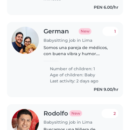
PEN 6.00/hr
German
1
New
Babysitting job in Lima
Somos una pareja de médicos,
con buena vibra y humor.
Buscamos a alguien que nos
ayude con el cuidado de nuestro
Number of children: 1
hijo de 2 meses, principalmente
Age of children:
Baby
en horario de 7am-6pm, con
Last activity: 2 days ago
posibilidad..
PEN 9.00/hr
Rodolfo
2
New
Babysitting job in Lima
Buscamos una Niñera de