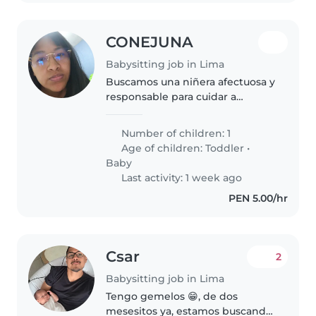
CONEJUNA
Babysitting job in Lima
Buscamos una niñera afectuosa y
responsable para cuidar a
nuestro pequeño de energía
inagotable y su hermanita.
Number of children: 1
Necesitamos alguien cómodo/a
Age of children:
Toddler
•
cocinando y ayudando con la
Baby
tarea en nuestro..
Last activity: 1 week ago
PEN 5.00/hr
Csar
2
Babysitting job in Lima
Tengo gemelos 😁, de dos
mesesitos ya, estamos buscando