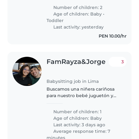
bisabuelos.
Number of children: 2
Age of children:
Baby
•
Toddler
Last activity: yesterday
PEN 10.00/hr
FamRayza&Jorge
3
Babysitting job in Lima
Buscamos una niñera cariñosa
para nuestro bebé juguetón y
lleno de energía de 3meses y
medio. Preferimos que sea
Number of children: 1
flexible y cómoda con cocinar y
Age of children:
Baby
realizar algunas tareas
Last activity: 3 days ago
domésticas...
Average response time: 7
minutes