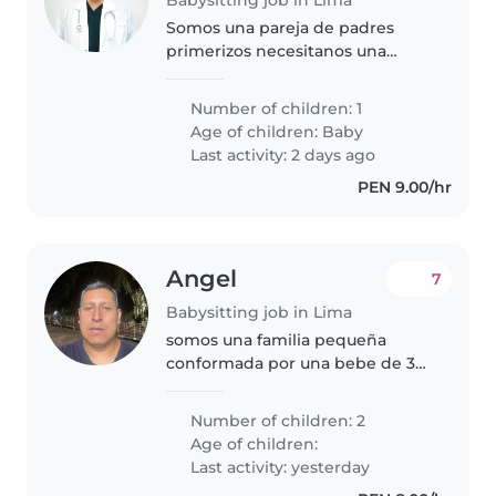
Somos una pareja de padres
primerizos necesitanos una
niñera
Number of children: 1
Age of children:
Baby
Last activity: 2 days ago
PEN 9.00/hr
Angel
7
Babysitting job in Lima
somos una familia pequeña
conformada por una bebe de 3
años y una niña de 6 años,
encantado de poder trabajar con
Number of children: 2
alguna niñera damos trato de
Age of children:
familia
Last activity: yesterday