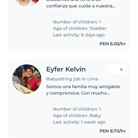
confianza que cuide a nuestra
pequeña de 1 año, curiosa y
cariñosa. Ideal que le guste
Number of children: 1
interactuar con niños y realizar
Age of children:
Toddler
tareas sencillas del hogar.
Last activity: 6 days ago
¡Contáctanos..
PEN 6.00/hr
Eyfer Kelvin
4
Babysitting job in Lima
Somos una familia muy amigable
y comprensiva. Con mucho
respeto.
Number of children: 1
Age of children:
Baby
Last activity: 1 week ago
PEN 8.70/hr