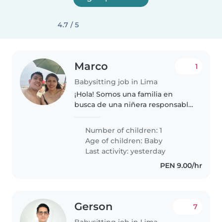
4.7 / 5
Marco
1
Babysitting job in Lima
¡Hola! Somos una familia en
busca de una niñera responsable
y cariñosa para nuestro bebé
curioso y juguetón. Necesitamos
Number of children: 1
alguien que se sienta cómoda
Age of children:
Baby
cocinando y ayudando con
Last activity: yesterday
tareas..
PEN 9.00/hr
Gerson
7
Babysitting job in Lima