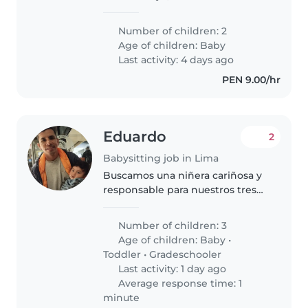
una nana con experiencia de ser
posible con cuidar a dos peques.
Number of children: 2
Estoy evaluando alguien por mes
Age of children:
Baby
de lunes a viernes y alguien..
Last activity: 4 days ago
PEN 9.00/hr
Eduardo
2
Babysitting job in Lima
Buscamos una niñera cariñosa y
responsable para nuestros tres
pequeños: un bebé, un niño
pequeño y un escolar lleno de
Number of children: 3
energía. Debe estar cómoda con
Age of children:
Baby
•
actividades y tareas del hogar..
Toddler
•
Gradeschooler
Last activity: 1 day ago
Average response time: 1
minute