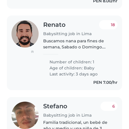
PEN 8.00/hr
Renato
18
Babysitting job in Lima
Buscamos nana para fines de
semana, Sabado o Domingo.
(1)
Somos persona amables
responsables y amigables.
Number of children: 1
buscamos una niñera con
Age of children:
Baby
experiencia, responsable y
Last activity: 3 days ago
honesta.
PEN 7.00/hr
Stefano
6
Babysitting job in Lima
Familia tradicional, un bebé de
año y medio y una niña de 3