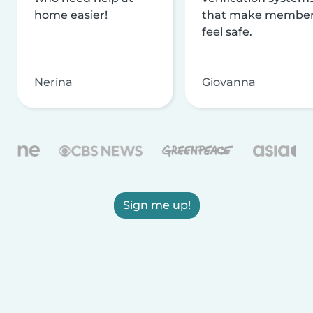
home easier!
that make membe
feel safe.
Nerina
Giovanna
Sign me up!