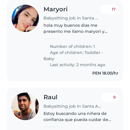
Maryori
17
Babysitting job in Santa Anita - Los Ficus
hola muy buenos días me
presento me llamo maryori y
tengo mucha experiencia en
cuidado de niños horarios a su
Number of children: 1
disponibilidad
Age of children:
Toddler
•
Baby
Last activity: 2 months ago
PEN 18.00/hr
Raul
9
Babysitting job in Santa Anita - Los Ficus
Estoy buscando una niñera de
confianza que pueda cuidar de
mi hija de 4 años. Mi pequeña es