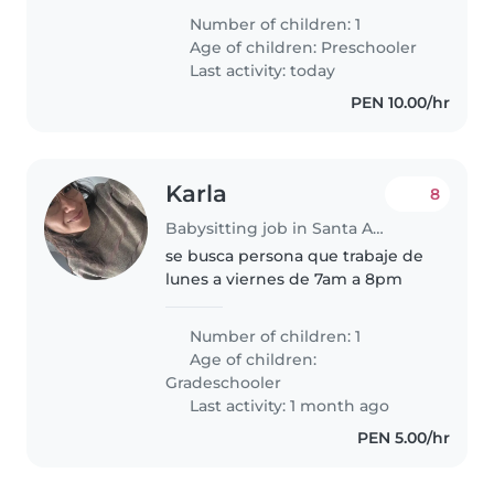
cuidar a nuestro hijo de
Number of children: 1
preescolar, quien es energético,
Age of children:
Preschooler
juguetón y muy hablador.
Last activity: today
Necesitamos..
PEN 10.00/hr
Karla
8
Babysitting job in Santa Anita - Los Ficus
se busca persona que trabaje de
lunes a viernes de 7am a 8pm
Number of children: 1
Age of children:
Gradeschooler
Last activity: 1 month ago
PEN 5.00/hr