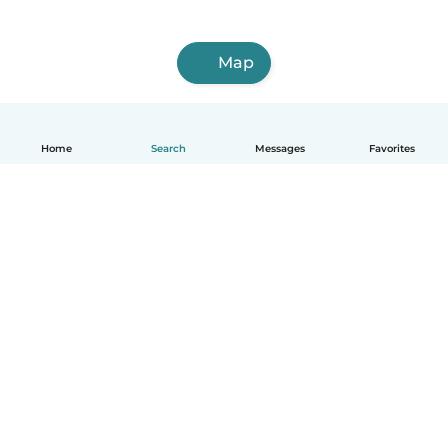
Map
Home
Search
Messages
Favorites
English
How it works
Help
Terms & Privacy
Pricing
Company details
Babysits for Work
Community standards