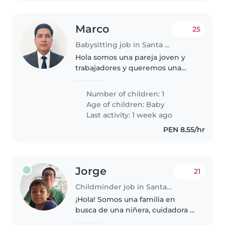
Marco
25
Babysitting job in Santa Anita - Los Ficus
Hola somos una pareja joven y
trabajadores y queremos una
persona que solo único cuide a
nuestro pequeño bebe de 6
Number of children: 1
meses nada más , jugar con el ,
Age of children:
Baby
llevarlo al parque, darle su
Last activity: 1 week ago
biberon..
PEN 8.55/hr
Jorge
21
Childminder job in Santa Anita - Los Ficus
¡Hola! Somos una familia en
busca de una niñera, cuidadora o
padres-ayudando-padres para