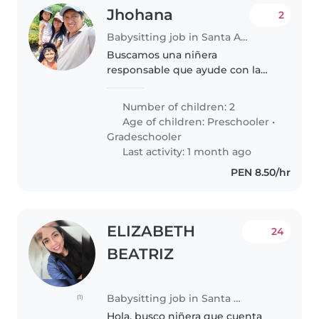
Jhohana
2
Babysitting job in Santa Anita - Los Ficus
Buscamos una niñera
responsable que ayude con la
tarea, cocinar y las labores del
hogar, para cuidar a nuestros dos
Number of children: 2
pequeños cariñosos,
Age of children:
Preschooler
•
independientes e inteligentes.
Gradeschooler
¡Gracias
Last activity: 1 month ago
PEN 8.50/hr
ELIZABETH
24
BEATRIZ
Babysitting job in Santa Anita - Los Ficus
(1)
Hola, busco niñera que cuenta