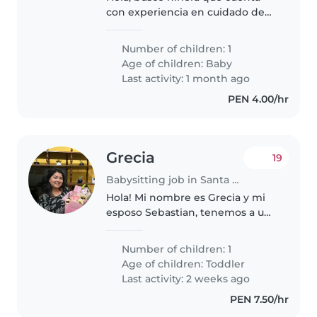
con experiencia en cuidado de
bebé de 8 meses, los siguientes
horarios son: - lunes a viernes de
Number of children: 1
7:30 am a 5 pm -Sábados de
Age of children:
Baby
8:00am a 2:30 pm Si estás..
Last activity: 1 month ago
PEN 4.00/hr
Grecia
19
Babysitting job in Santa Anita - Los Ficus
Hola! Mi nombre es Grecia y mi
esposo Sebastian, tenemos a un
bebé llamado Santiago de 1 año
4 meses, es un bebé muy amado
Number of children: 1
por nosotros. Él es muy curioso,
Age of children:
Toddler
siempre está buscando que..
Last activity: 2 weeks ago
PEN 7.50/hr