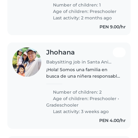
muy enérgica, curiosa y
Number of children: 1
deportiva. Necesitamos a alguien
Age of children:
Preschooler
que pueda mantenerle
Last activity: 2 months ago
entretenido..
PEN 9.00/hr
Jhohana
Babysitting job in Santa Anita - Los Ficus
¡Hola! Somos una familia en
busca de una niñera responsable
y cariñosa para nuestros dos
niños, un preescolar y un escolar.
Number of children: 2
Nuestros hijos son inteligentes,
Age of children:
Preschooler
•
independientes y muy
Gradeschooler
amigables...
Last activity: 3 weeks ago
PEN 4.00/hr