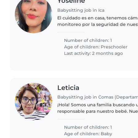
Yoseline
Babysitting job in Ica
El cuidado es en casa, tenemos cám
monitoreo por la seguridad de nuest
inculcándole valores para la edad qu
días a la semana..
Number of children: 1
Age of children:
Preschooler
Last activity: 2 months ago
Leticia
Babysitting job in Comas (Departa
¡Hola! Somos una familia buscando u
responsable para nuestro bebé. Nu
amigable y curioso, siempre lleno 
alguien cómodo/a..
Number of children: 1
Age of children:
Baby