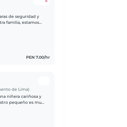
5
aras de seguridad y
ra familia, estamos
e tiene y es un par de
PEN 7.00/hr
mento de Lima)
na niñera cariñosa y
estro pequeño es muy
de energía. Buscamos a