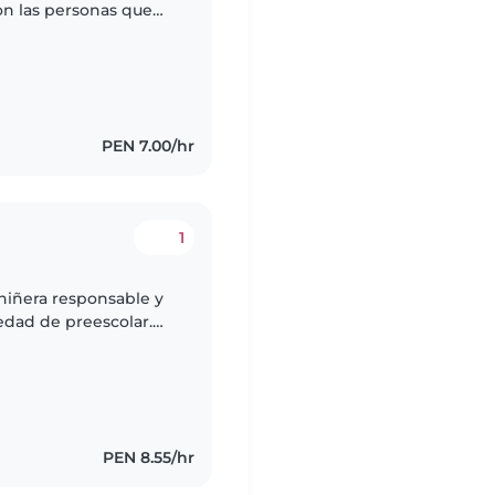
con las personas que
PEN 7.00/hr
1
niñera responsable y
 edad de preescolar.
 de energía y muy
PEN 8.55/hr