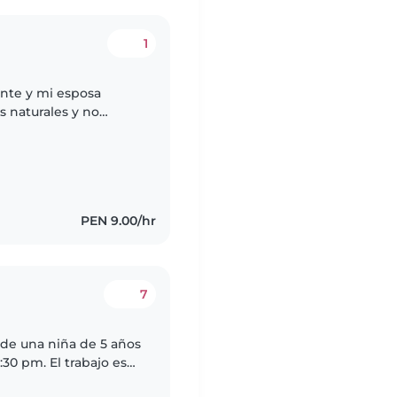
1
nte y mi esposa
s naturales y no
 sabe caminar y habla
PEN 9.00/hr
7
 de una niña de 5 años
 trabajo es