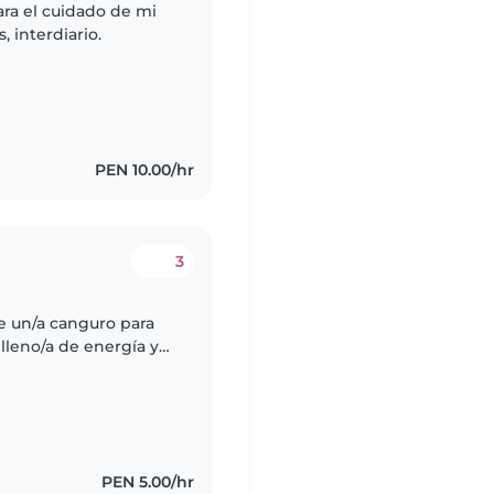
ra el cuidado de mi
, interdiario.
PEN 10.00/hr
3
e un/a canguro para
 lleno/a de energía y
ras a cuidarlo/a en
PEN 5.00/hr