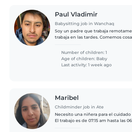
Paul Vladimir
Babysitting job in Wanchaq
Soy un padre que trabaja remotame
trabaja en las tardes. Comemos cosa
damos golosinas a nuestro bebé. Ya
un poco. Queremos alguien..
Number of children: 1
Age of children:
Baby
Last activity: 1 week ago
Maribel
Childminder job in Ate
Necesito una niñera para el cuidado
El trabajo es de 07:15 am hasta las 06:30 pm. El
de Lunes a Viernes zona de Ate altura ovalo santa Anita o