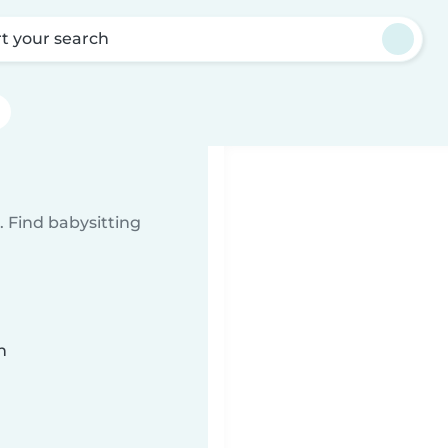
rt your search
 Find babysitting
n