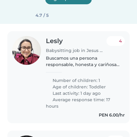
4.7 / 5
Lesly
4
Babysitting job in Jesus Maria
Buscamos una persona
responsable, honesta y cariñosa
para apoyo en el hogar y cuidado
de un niño en Jesús María.
Number of children: 1
Jornada de lunes a viernes, de
Age of children:
Toddler
8:00 a. m. a 6:30 p. m. Las
Last activity: 1 day ago
funciones..
Average response time: 17
hours
PEN 6.00/hr