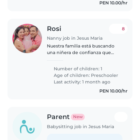
PEN 10.00/hr
Rosi
8
Nanny job in Jesus Maria
Nuestra familia está buscando
una niñera de confianza que
pueda cuidar de nuestra hija de 3
años. Ambos padres trabajamos
Number of children: 1
y necesito que lleve en la
Age of children:
Preschooler
movilidad a mi pequeña tanto
Last activity: 1 month ago
de..
PEN 10.00/hr
Parent
New
Babysitting job in Jesus Maria