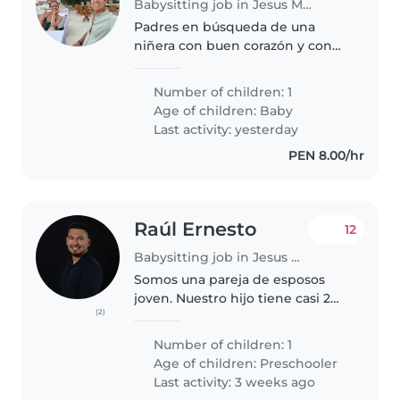
Babysitting job in Jesus Maria
Padres en búsqueda de una
niñera con buen corazón y con
mucha iniciativa y responsable,
bebé de 1 añox necesita mucha
Number of children: 1
atención y cuidado, necesitamos
Age of children:
Baby
a alguien con experiencia con..
Last activity: yesterday
PEN 8.00/hr
Raúl Ernesto
12
Babysitting job in Jesus Maria
Somos una pareja de esposos
joven. Nuestro hijo tiene casi 2
(2)
años. Es un niño con mucha
energía, le gusta estar
Number of children: 1
entretenido pintando o jugando
Age of children:
Preschooler
con sus libros. Estamos
Last activity: 3 weeks ago
interesados en..