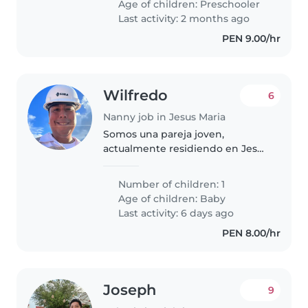
Age of children:
Preschooler
tareas, y pinturas, a una niña de 6
Last activity: 2 months ago
años..
PEN 9.00/hr
Wilfredo
6
Nanny job in Jesus Maria
Somos una pareja joven,
actualmente residiendo en Jesús
Maria, en un mini departamento
pequeño de 01 cuarto 01 baño
Number of children: 1
sala comedor y un patio,
Age of children:
Baby
necesitamos el apoyo de una
Last activity: 6 days ago
nana para la..
PEN 8.00/hr
Joseph
9