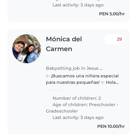
soles la noche
Last activity: 3 days ago
PEN 5.00/hr
Mónica del
29
Carmen
Babysitting job in Jesus Maria
✨ ¡Buscamos una niñera especial
para nuestras pequeñas! ✨ Hola
😊 Somos una familia cariñosa
que busca a una niñera
Number of children: 2
responsable, paciente y con
Age of children:
Preschooler
•
mucho amor por los niños, para
Gradeschooler
cuidar..
Last activity: 3 days ago
PEN 10.00/hr