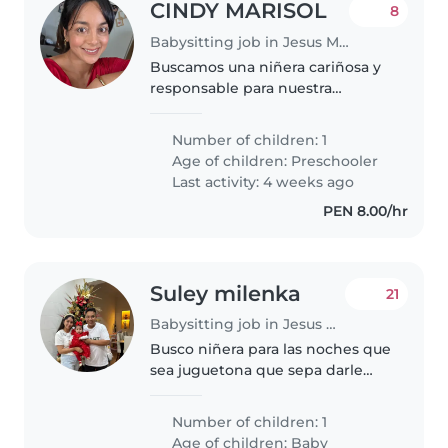
CINDY MARISOL
8
Babysitting job in Jesus Maria
Buscamos una niñera cariñosa y
responsable para nuestra
pequeño en edad preescolar,
curioso y muy hablador.
Number of children: 1
Necesitamos alguien receptivo
Age of children:
Preschooler
con niños entre risas y juegos,
Last activity: 4 weeks ago
que también..
PEN 8.00/hr
Suley milenka
21
Babysitting job in Jesus Maria
Busco niñera para las noches que
sea juguetona que sepa darle
cena a la bebé su leche dormir
con ella hasta el día siguiente
Number of children: 1
POR DÍAS NECESARIOS Pago 100
Age of children:
Baby