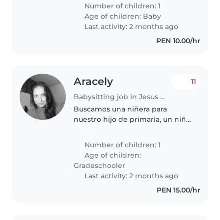
inteligente, curiosa y habladora.
Number of children: 1
Nos encantaría que vinieras a
Age of children:
Baby
nuestra casa. ¡Esperamos
Last activity: 2 months ago
conocerte..
PEN 10.00/hr
Aracely
11
Babysitting job in Jesus Maria
Buscamos una niñera para
nuestro hijo de primaria, un niño
inteligente, energético y
creativo. Necesitamos a alguien
Number of children: 1
cómodo con la cocina, labores
Age of children:
del hogar y ayuda con la tarea,
Gradeschooler
ademas..
Last activity: 2 months ago
PEN 15.00/hr