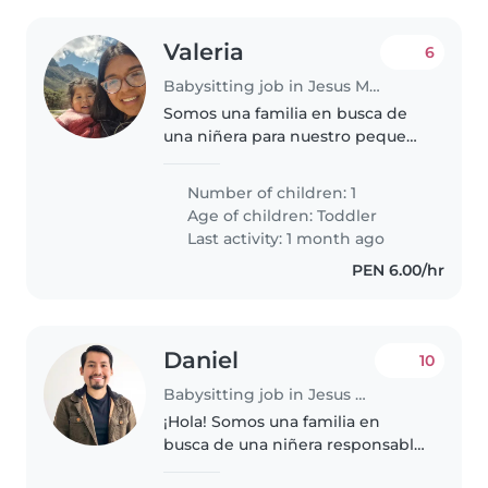
Valeria
6
Babysitting job in Jesus Maria
Somos una familia en busca de
una niñera para nuestro pequeña
de casi 3 años, llena de energía,
muy hablador y muy creativo.
Number of children: 1
Necesitamos a alguien que se
Age of children:
Toddler
sienta cómoda con mascotas..
Last activity: 1 month ago
PEN 6.00/hr
Daniel
10
Babysitting job in Jesus Maria
¡Hola! Somos una familia en
busca de una niñera responsable
y cariñosa para nuestra bebé