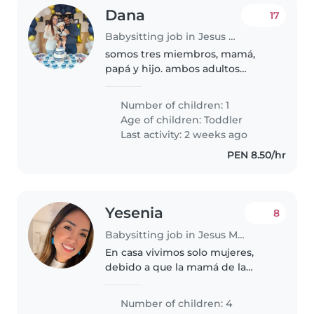
Dana
17
Babysitting job in Jesus Maria
somos tres miembros, mamá,
papá y hijo. ambos adultos
trabajamos. Vivimos en la casa de
los abuelos del bebé, en un
Number of children: 1
anexo. Tenemos un gato, es
Age of children:
Toddler
tranquilo, interecatua muy poco
Last activity: 2 weeks ago
con..
PEN 8.50/hr
Yesenia
8
Babysitting job in Jesus Maria
En casa vivimos solo mujeres,
debido a que la mamá de la
pequeña estudia presencial,
necesita a una señorita que
Number of children: 4
cuide, alimente, ayude en sus