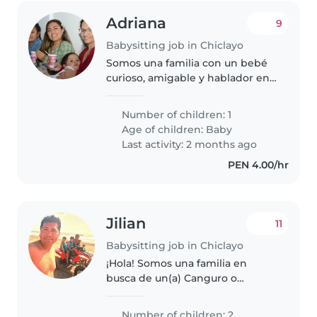
Adriana
9
Babysitting job in Chiclayo
Somos una familia con un bebé
curioso, amigable y hablador en
busca de una niñera de
confianza que pueda cuidar de
Number of children: 1
nuestro pequeño en nuestra
Age of children:
Baby
propia casa. Buscamos a alguien
Last activity: 2 months ago
con experiencia..
PEN 4.00/hr
Jilian
11
Babysitting job in Chiclayo
¡Hola! Somos una familia en
busca de un(a) Canguro o
Cuidador(a) para nuestros dos
niños, ambos en edad de
Number of children: 2