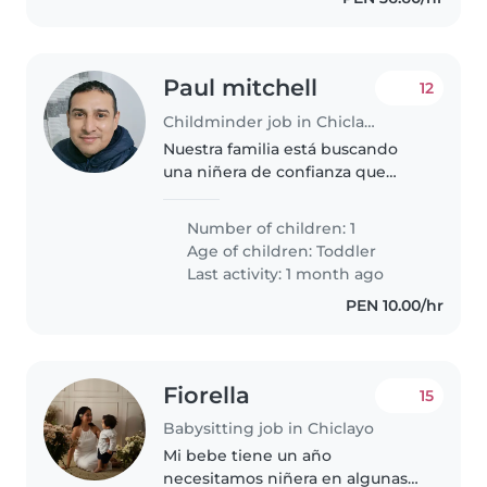
Paul mitchell
12
Childminder job in Chiclayo
Nuestra familia está buscando
una niñera de confianza que
pueda cuidar a mi hija de 2 años.
Necesitamos una niñera que se
Number of children: 1
sienta cómoda con la musica y
Age of children:
Toddler
con bailar. Deeeo que la vea..
Last activity: 1 month ago
PEN 10.00/hr
Fiorella
15
Babysitting job in Chiclayo
Mi bebe tiene un año
necesitamos niñera en algunas