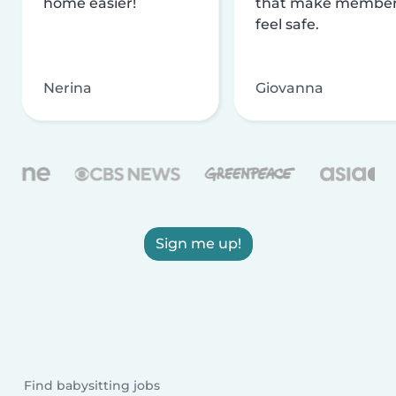
home easier!
that make membe
feel safe.
Nerina
Giovanna
Sign me up!
Find babysitting jobs