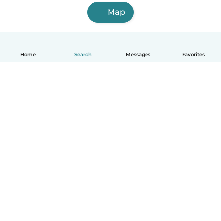
Map
Home
Search
Messages
Favorites
English
How it works
Help
Terms & Privacy
Pricing
Company details
Babysits for Work
Community standards