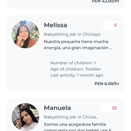
PEN 42.00/hr
Melissa
5
Babysitting job in Chiclayo
Nuestra pequeña tiene mucha
energía, una gran imaginación y
un corazón enorme. Buscamos
una niñera paciente, responsable
Number of children: 1
y con ganas de divertirse
Age of children:
Toddler
mientras la cuida.
Last activity: 1 month ago
PEN 6.00/hr
Manuela
22
Babysitting job in Chiclayo
Somos una acogedora familia
compuesta por dos bebés use 6