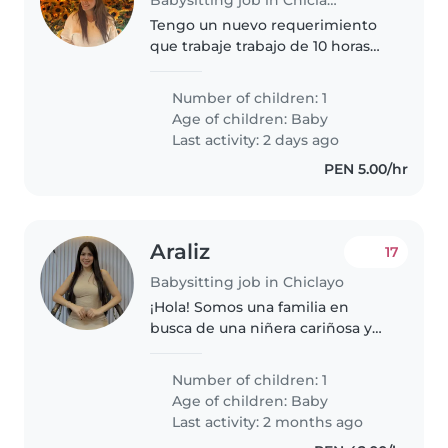
Tengo un nuevo requerimiento
que trabaje trabajo de 10 horas
desde las 6:30 am 4:30 pm o
desde las 11:30 am 9:30, es todo
Number of children: 1
referente a la bb, Ella tiene su
Age of children:
Baby
máquina que hace su comida..
Last activity: 2 days ago
PEN 5.00/hr
Araliz
17
Babysitting job in Chiclayo
¡Hola! Somos una familia en
busca de una niñera cariñosa y
responsable para cuidar de
nuestro bebé, un niño/a
Number of children: 1
curioso/a, amigable y lleno/a de
Age of children:
Baby
energía. Necesitamos a alguien
Last activity: 2 months ago
que se..