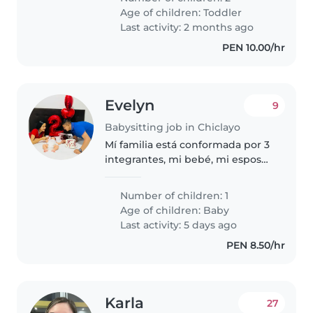
guardería. Nuestros pequeños
Age of children:
Toddler
son muy activos, creativos y
Last activity: 2 months ago
llenos de energía,..
PEN 10.00/hr
Evelyn
9
Babysitting job in Chiclayo
Mí familia está conformada por 3
integrantes, mi bebé, mi esposo
y yo. Mi esposo trabaja y yo
estudio
Number of children: 1
Age of children:
Baby
Last activity: 5 days ago
PEN 8.50/hr
Karla
27