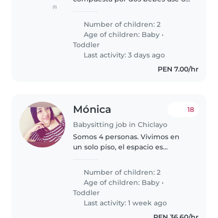
(1)
meses y de dos años, mamá,
papá y nuestro cariñoso perrito.
Number of children: 2
Age of children:
Baby
•
Toddler
Last activity: 3 days ago
PEN 7.00/hr
Mónica
18
Babysitting job in Chiclayo
Somos 4 personas. Vivimos en
un solo piso, el espacio es
pequeño. Estamos en busca de
una persona responsable y
Number of children: 2
honesta. Sobretodo, que ame
Age of children:
Baby
•
estar con niños y bebé.
Toddler
Last activity: 1 week ago
PEN 36.60/hr