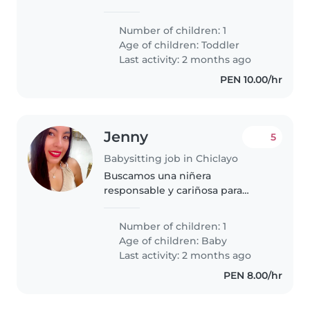
ocasiones solo para el cuidado de
el bebe
Number of children: 1
Age of children:
Toddler
Last activity: 2 months ago
PEN 10.00/hr
Jenny
5
Babysitting job in Chiclayo
Buscamos una niñera
responsable y cariñosa para
nuestro bebé recién nacido,
lleno de energía y muy juguetón.
Number of children: 1
Necesitamos a alguien cómodo/a
Age of children:
Baby
con mascotas, que sepa cocinar,
Last activity: 2 months ago
hacer tareas..
PEN 8.00/hr