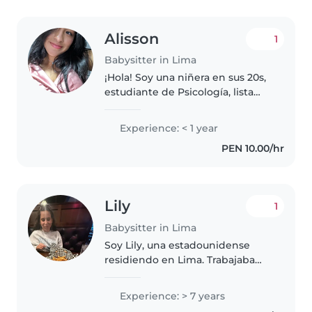
Alisson
1
Babysitter in Lima
¡Hola! Soy una niñera en sus 20s,
estudiante de Psicología, lista
para cuidar a tus hijos con
entusiasmo y responsabilidad.
Experience: < 1 year
Aunque no tengo experiencia
PEN 10.00/hr
profesional, tengo mucha
práctica..
Lily
1
Babysitter in Lima
Soy Lily, una estadounidense
residiendo en Lima. Trabajaba
como auxiliar de conversación
en una escuela primaria de
Experience: > 7 years
España y, a la vez, di clases