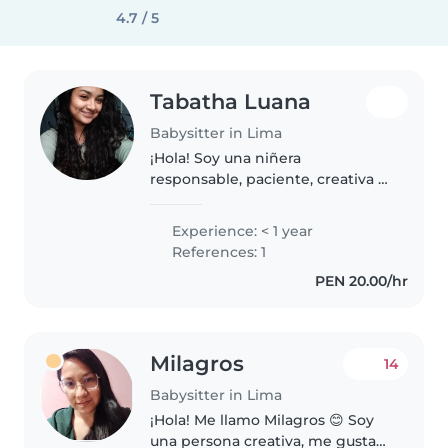
4.7 / 5
Tabatha Luana
Babysitter in Lima
¡Hola! Soy una niñera
responsable, paciente, creativa y
muy cariñosa. Disfruto
muchísimo compartir tiempo
Experience: < 1 year
con los niños, acompañarlos en
References: 1
su crecimiento y hacer que cada
PEN 20.00/hr
día sea una..
Milagros
14
Babysitter in Lima
¡Hola! Me llamo Milagros 😊 Soy
una persona creativa, me gusta