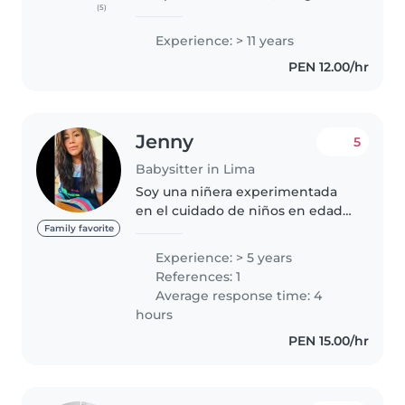
(5)
jugar y me encanta compartir
momentos con los niños.
Experience: > 11 years
Disfruto muchísimo haciendo
PEN 12.00/hr
manualidades, inventando
juegos educativos..
Jenny
5
Babysitter in Lima
Soy una niñera experimentada
en el cuidado de niños en edad
de guardería y preescolar, con 5
Family favorite
años de experiencia. Tengo una
Experience: > 5 years
licenciatura en Pedagogía (cuna-
References: 1
inicial) y me encanta interactuar..
Average response time: 4
hours
PEN 15.00/hr