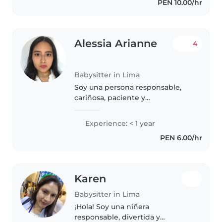
PEN 10.00/hr
Alessia Arianne
4
Babysitter in Lima
Soy una persona responsable,
cariñosa, paciente y
comprometida con el cuidado y
bienestar de los niños. Cuento
Experience: < 1 year
con más de 2 años de
PEN 6.00/hr
experiencia en el cuidado
infantil : un año trabajando..
Karen
Babysitter in Lima
¡Hola! Soy una niñera
responsable, divertida y