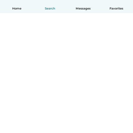
Home
Search
Messages
Favorites
English
How it works
Help
Terms & Privacy
Pricing
Company details
Babysits for Work
Community standards
© Babysits B.V.