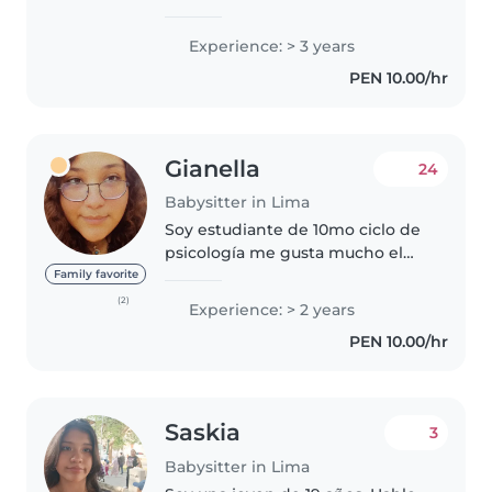
amigable en sus 20s con 3 años
de experiencia cuidando bebés.
Experience: > 3 years
Tengo certificación en primeros
PEN 10.00/hr
auxilios y me encanta dibujar,
leer cuentos,..
Gianella
24
Babysitter in Lima
Soy estudiante de 10mo ciclo de
psicología me gusta mucho el
interactuar y ser un apoyo para
Family favorite
los niños me especializare en
(2)
Experience: > 2 years
psicológia educativa. Soy muy
PEN 10.00/hr
responsable por el momento..
Saskia
3
Babysitter in Lima