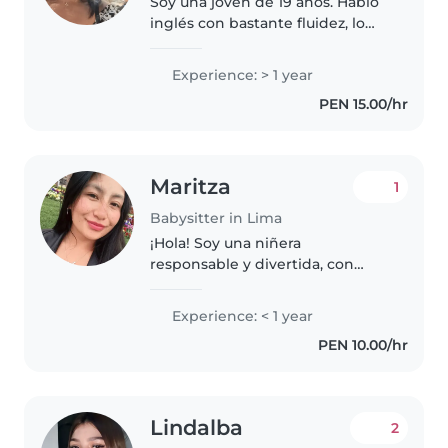
Soy una joven de 19 años. Hablo
inglés con bastante fluidez, lo
que me permite enseñar y
comunicarme con los niños. Soy
Experience: > 1 year
una persona empática, calmada
PEN 15.00/hr
y responsable. Me considero
buena..
Maritza
1
Babysitter in Lima
¡Hola! Soy una niñera
responsable y divertida, con
experiencia cuidando
preescolares y niños pequeños.
Experience: < 1 year
Me encanta leerles, hacer
PEN 10.00/hr
manualidades y música. Los
animales, cocinar y las..
Lindalba
2