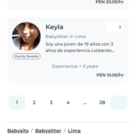
PEN 20.00/hr
particulares de inglés y mantuve
una..
Keyla
3
Babysitter in Lima
Soy una joven de 19 años con 3
años de experiencia cuidando
niños de diferentes edades,
Family favorite
desde bebés hasta niños en
Experience: > 3 years
edad escolar. Soy responsable,
PEN 10.00/hr
amigable y empática, y estoy
capacitada..
1
2
3
4
...
28
Babysits
Babysitter
Lima