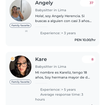
Angely
37
Babysitter in Lima
Hola!, soy Angely Herencia. Si
buscas a alguien con casi 3 años
de experiencia en el cuidado de
Family favorite
niños, ¡aquí estoy! Me considero
(2)
Experience: > 3 years
súper buena con los pequeños;
PEN 10.00/hr
disfruto un montón jugando,..
Kare
8
Babysitter in Lima
Mi nombre es Kareliz, tengo 18
años, Soy hermana mayor de dos
niñas pero en general eh
Family favorite
cuidado a muchos niños Me
Experience: > 5 years
gustan las manualidades,
Average response time: 3
preparar comida de frutas y
hours
dibujar Puedo..