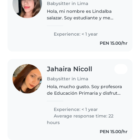
Babysitter in Lima
Hola, mi nombre es Lindalba
salazar. Soy estudiante y me
considero una persona
responsable, paciente y cariñosa.
Experience: < 1 year
Me gusta mucho pasar tiempo
PEN 15.00/hr
con niños y tengo experiencia
cuidándolos,..
Jahaira Nicoll
Babysitter in Lima
Hola, mucho gusto. Soy profesora
de Educación Primaria y disfruto
acompañar a los niños en su
crecimiento y aprendizaje. Soy
Experience: < 1 year
una persona tranquila, paciente y
Average response time: 22
muy responsable. Mi objetivo..
hours
PEN 15.00/hr