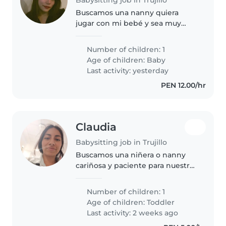
Buscamos una nanny quiera
jugar con mi bebé y sea muy
responsable. Me encantaría que
se lleve bien con nuestras
Number of children: 1
mascotas, pueda cocinar
Age of children:
Baby
comidas sencillas y ayude con
Last activity: yesterday
tareas ligeras...
PEN 12.00/hr
Claudia
Babysitting job in Trujillo
Buscamos una niñera o nanny
cariñosa y paciente para nuestro
pequeño de energía creativa.
Alguien que se sienta cómodo
Number of children: 1
cocinando y ayudando con
Age of children:
Toddler
tareas básicas del hogar. ¡Ideal
Last activity: 2 weeks ago
padres-ayudando-padres!..