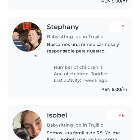
PEN 5.00/hr
Stephany
9
Babysitting job in Trujillo
Buscamos una niñera cariñosa y
responsable para nuestro
(2)
pequeño de 2 años y medio,
lleno de energía y muy juguetón.
Number of children: 1
Nos encantaría alguien que
Age of children:
Toddler
disfrute cocinando y ayudando
Last activity: 1 week ago
con las..
PEN 5.00/hr
Isobel
46
Babysitting job in Trujillo
Somos una familia de 3.5! Yo, me
llamo Isobel y soy de Inglaterra,