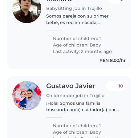
Babysitting job in Trujillo
Somos pareja con su primer
bebé, es recién nacida,
necesitamos apoyo de alguien
que conoce de bebes recién
Number of children: 1
nacidos, principalmente apoyo
Age of children:
Baby
nocturno.
Last activity: 2 months ago
PEN 8.00/hr
Gustavo Javier
10
Childminder job in Trujillo
¡Hola! Somos una familia
buscando un(a) cuidador(a) para
nuestro bebé, un pequeño lleno
de energía, juguetón y muy
Number of children: 1
curioso. Necesitamos a alguien
Age of children:
Baby
cómodo/a con labores del hogar.