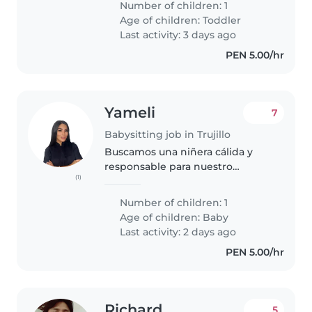
Number of children: 1
Age of children:
Toddler
Last activity: 3 days ago
PEN 5.00/hr
Yameli
7
Babysitting job in Trujillo
Buscamos una niñera cálida y
responsable para nuestro
(1)
pequeño de 6 meses. Que le
guste trabajar con bebés
Number of children: 1
tranquilos y juguetones, y esté
Age of children:
Baby
cómoda con mascotas, cocinar y
Last activity: 2 days ago
ayudar con..
PEN 5.00/hr
Richard
5