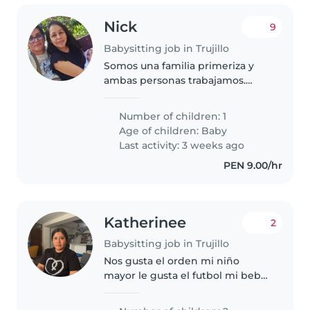
Nick
9
Babysitting job in Trujillo
Somos una familia primeriza y
ambas personas trabajamos.
Somos honrados y sencillos.
Buscamos a alguien que nos
Number of children: 1
ayude.
Age of children:
Baby
Last activity: 3 weeks ago
PEN 9.00/hr
Katherinee
2
Babysitting job in Trujillo
Nos gusta el orden mi niño
mayor le gusta el futbol mi bebé
ya está casi caminado