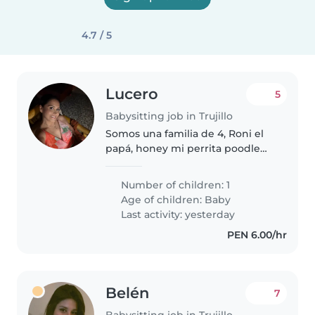
4.7 / 5
Lucero
5
Babysitting job in Trujillo
Somos una familia de 4, Roni el
papá, honey mi perrita poodle
toy, Salvador mi bebé de 9
meses y Yo. Somos padres
Number of children: 1
jóvenes, trabajamos y
Age of children:
Baby
necesitamos alguien que nos
Last activity: yesterday
ayude con el cuidado..
PEN 6.00/hr
Belén
7
Babysitting job in Trujillo