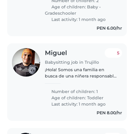
Number of children: 2
Age of children:
Baby
•
Gradeschooler
Last activity: 1 month ago
PEN 6.00/hr
Miguel
5
Babysitting job in Trujillo
¡Hola! Somos una familia en
busca de una niñera responsable
para nuestro pequeño, una niña
de 2 años lleno de energía,
Number of children: 1
cariñoso y muy amigable.
Age of children:
Toddler
Necesitamos a alguien que
Last activity: 1 month ago
también ayude..
PEN 8.00/hr