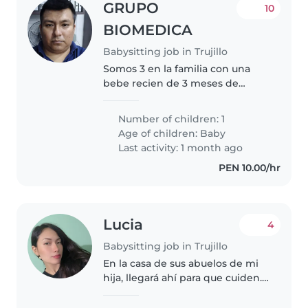
GRUPO
10
BIOMEDICA
Babysitting job in Trujillo
Somos 3 en la familia con una
bebe recien de 3 meses de
nacida, es mujercita.
Number of children: 1
Age of children:
Baby
Last activity: 1 month ago
PEN 10.00/hr
Lucia
4
Babysitting job in Trujillo
En la casa de sus abuelos de mi
hija, llegará ahí para que cuiden.
Y atiendan ami hija, depende ah
cuantas horas es el pago