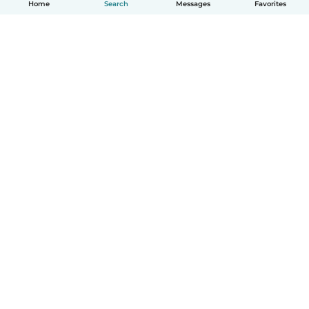
Home
Search
Messages
Favorites
English
How it works
Help
Terms & Privacy
Pricing
Company details
Babysits for Work
Community standards
© Babysits B.V.