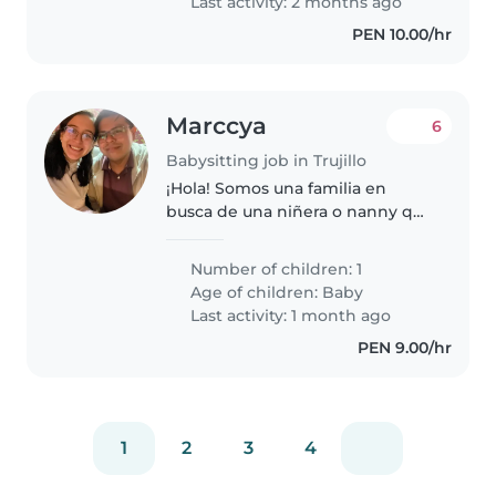
Last activity: 2 months ago
¡Nos..
PEN 10.00/hr
Marccya
6
Babysitting job in Trujillo
¡Hola! Somos una familia en
busca de una niñera o nanny que
pueda cuidar a nuestro bebé.
Nuestro pequeño es un bebé
Number of children: 1
tranquilo, solo come y duerme.
Age of children:
Baby
Necesitamos a alguien que esté
Last activity: 1 month ago
cómodo/a..
PEN 9.00/hr
1
2
3
4