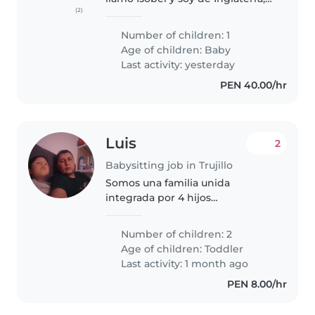
(2)
ahora mismo me encuentro
embarazada de una chica (.5).
Number of children: 1
Tengo mi pareja, se llama
Age of children:
Baby
Richard y es Trujillano y
Last activity: yesterday
tenemos..
PEN 40.00/hr
Luis
2
Babysitting job in Trujillo
Somos una familia unida
integrada por 4 hijos
necesitamos una niñera para mis
dos menores hijos de 3 años ( el
Number of children: 2
niño) y 2 años (la niña), ambos
Age of children:
Toddler
por la mañana estudian ( jardín y
Last activity: 1 month ago
nido)..
PEN 8.00/hr