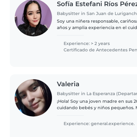
Sofía Estefani Ríos Pére
Babysitter in San Juan de Luriganc
Soy una niñera responsable, cariños
años y amplia experiencia en el cui
Me encanta acompañarlos en su día a
juegos, actividades..
Experience: > 2 years
Certificado de Antecedentes Pen
Valeria
¡Hola! Soy una joven madre en sus 2
cuidando bebés y niños pequeños. 
cuentos, hacer manualidades y jugar
responsable, amigable..
Experience: general.experience.