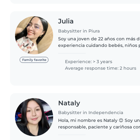
Julia
Babysitter in Piura
Soy una joven de 22 años con más d
experiencia cuidando bebés, niños
preescolares y niños de edad escola
paciente y amigable. Puedo ayudar 
Family favorite
Experience: > 3 years
Average response time: 2 hours
Nataly
Babysitter in Independencia
Hola, mi nombre es Nataly 😊 Soy u
responsable, paciente y cariñosa co
experiencia cuidando niños y me gu