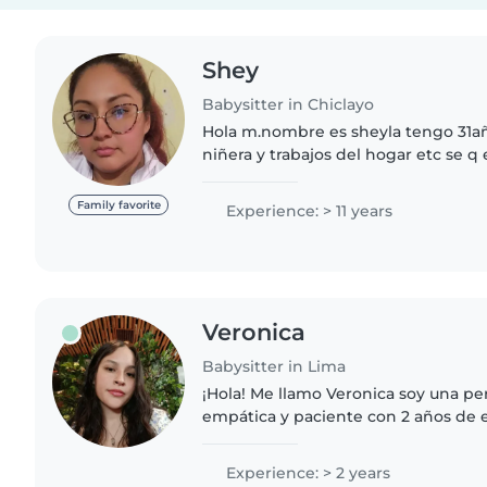
Shey
Babysitter in Chiclayo
Hola m.nombre es sheyla tengo 31añ
niñera y trabajos del hogar etc se q 
orden cosina y la limpieza , me gust
yo ,soy muy..
Family favorite
Experience: > 11 years
Veronica
Babysitter in Lima
¡Hola! Me llamo Veronica soy una pe
empática y paciente con 2 años de 
niños de todas las edades. Me encant
cuentos, hacer manualidades..
Experience: > 2 years