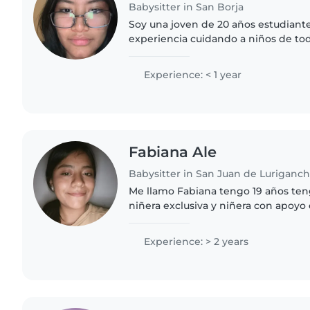
Babysitter in San Borja
Soy una joven de 20 años estudiante
experiencia cuidando a niños de to
bebés hasta adolescentes. Soy resp
amigable. Puedo..
Experience: < 1 year
Fabiana Ale
Babysitter in San Juan de Luriganc
Me llamo Fabiana tengo 19 años ten
niñera exclusiva y niñera con apoyo
responsable y me encanta los niños
ellos puedo en el..
Experience: > 2 years