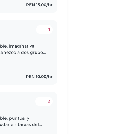
PEN 15.00/hr
1
le, imagínativa ,
tenezco a dos grupos
os a ser mejores
PEN 10.00/hr
2
le, puntual y
udar en tareas del
omo la preparación de