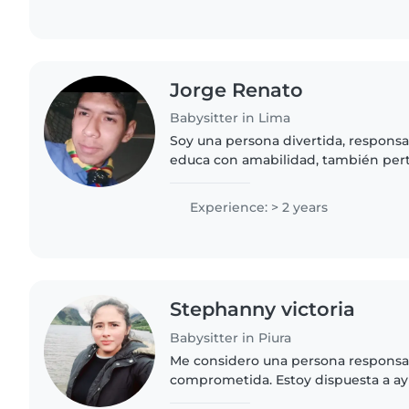
Jorge Renato
Babysitter in Lima
Soy una persona divertida, responsab
educa con amabilidad, también per
que su finalidad es ayudar a los niñ
personas, en la mayoría..
Experience: > 2 years
Stephanny victoria
Babysitter in Piura
Me considero una persona responsab
comprometida. Estoy dispuesta a ay
hogar relacionadas con los niños, c