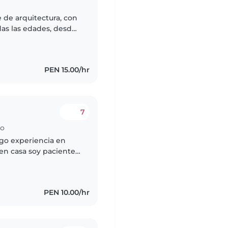
 de arquitectura, con
das las edades, desde
onsable, paciente y
PEN 15.00/hr
7
ho
go experiencia en
 en casa soy paciente
 me gusta jugar con
PEN 10.00/hr