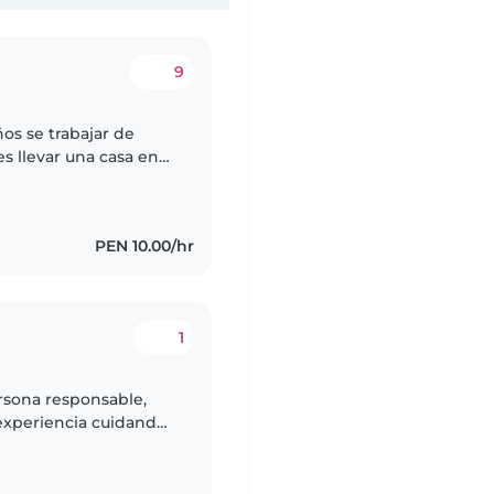
9
os se trabajar de
es llevar una casa en
a cuidar niños y bebés
PEN 10.00/hr
1
rsona responsable,
experiencia cuidando
a dibujar, leer