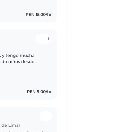
PEN 15.00/hr
1
os y tengo mucha
dado niños desde
mucho iteractuar con
PEN 9.00/hr
 de Lima)