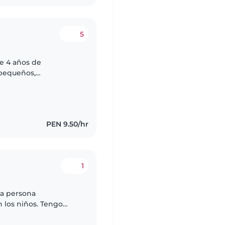
5
e 4 años de
 pequeños,
r. Soy responsable,
con..
PEN 9.50/hr
1
na persona
n los niños. Tengo
sta brindarles un