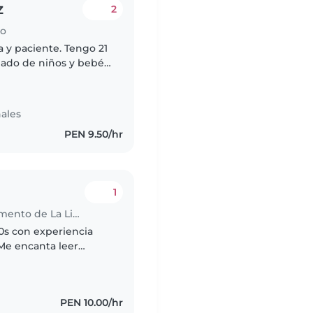
z
2
ho
a y paciente. Tengo 21
dado de niños y bebés.
 día a través de
ales
PEN 9.50/hr
1
Babysitter in La Esperanza (Departamento de La Libertad)
0s con experiencia
Me encanta leer
 con los niños. Soy
PEN 10.00/hr