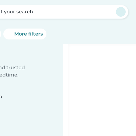
rt your search
More filters
ind trusted
bedtime.
n