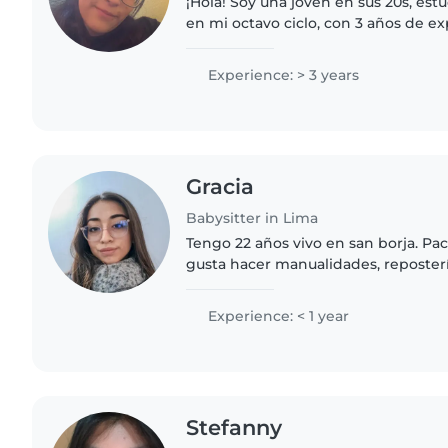
¡Hola! Soy una joven en sus 20s, es
en mi octavo ciclo, con 3 años de e
bebés y niños pequeños. Me encanta
manualidades,..
Experience: > 3 years
Gracia
Babysitter in Lima
Tengo 22 años vivo en san borja. Pac
gusta hacer manualidades, repostería,
Cuento con experiencia cuidando a 
preadolescentes entre..
Experience: < 1 year
Stefanny