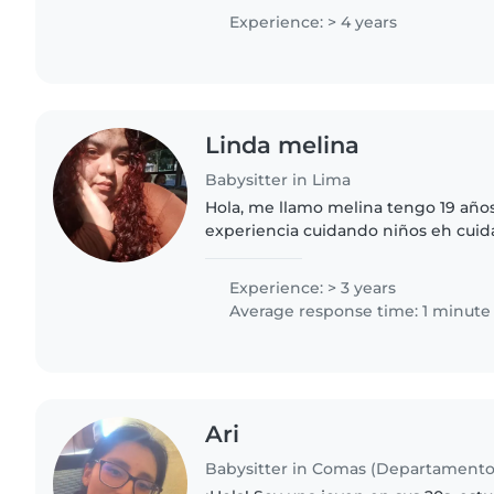
comidas, el baño y la..
Experience: > 4 years
Linda melina
Babysitter in Lima
Hola, me llamo melina tengo 19 añ
experiencia cuidando niños eh cui
recién nacidos a grandes me gusta 
Ellos o ayudar en sus trabajos..
Experience: > 3 years
Average response time: 1 minute
Ari
Babysitter in Comas (Departamento