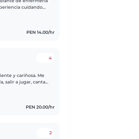
tudiante de enfermería
xperiencia cuidando
 leer cuentos, hacer
PEN 14.00/hr
4
iente y cariñosa. Me
 salir a jugar, cantar.
niños y
PEN 20.00/hr
2