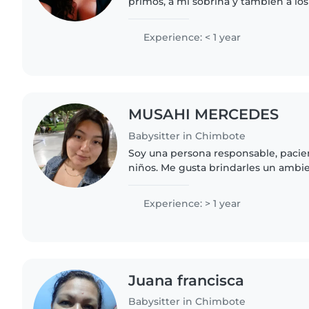
primos, a mi sobrina y también a los
soy calmada, bondadosa y entusiast
cuidando niños..
Experience: < 1 year
MUSAHI MERCEDES
Babysitter in Chimbote
Soy una persona responsable, pacien
niños. Me gusta brindarles un ambi
en sus actividades y estar atenta a 
puntual,..
Experience: > 1 year
Juana francisca
Babysitter in Chimbote