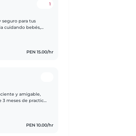
1
 seguro para tus
ia cuidando bebés,
r, me encanta leer,
PEN 15.00/hr
aciente y amigable,
ce 3 meses de practicas
 y cuide 2 meses a una
PEN 10.00/hr