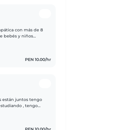
mpática con más de 8
de bebés y niños
en primeros auxilios y
PEN 10.00/hr
s están juntos tengo
studiando , tengo
omo estudiante pero
PEN 10.00/hr