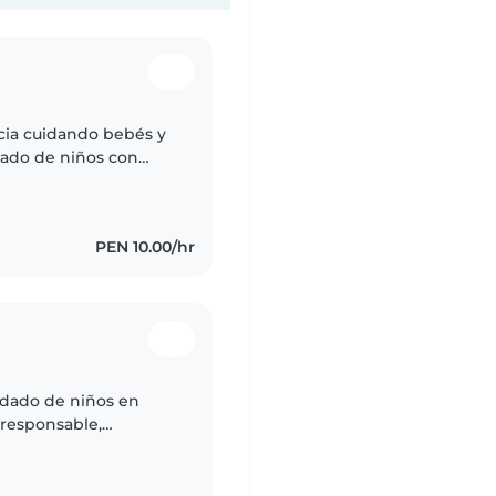
cia cuidando bebés y
dado de niños con
ro una persona
PEN 10.00/hr
idado de niños en
 responsable,
mpartir música con