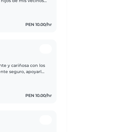
 hijos de mis vecinos,
a. tengo experiencia
PEN 10.00/hr
te y cariñosa con los
ente seguro, apoyarlos
sus necesidades. Soy
PEN 10.00/hr