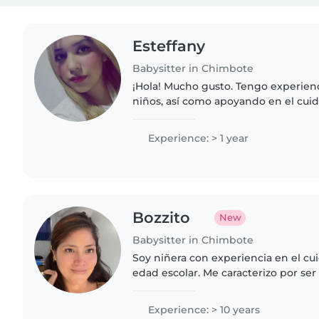
Esteffany
Babysitter in Chimbote
¡Hola! Mucho gusto. Tengo experien
niños, así como apoyando en el cui
necesidades especiales. Me conside
responsable, paciente, creativa..
Experience: > 1 year
Bozzito
New
Babysitter in Chimbote
Soy niñera con experiencia en el cu
edad escolar. Me caracterizo por ser
empática y paciente. Amo leer y co
ellos.
Experience: > 10 years