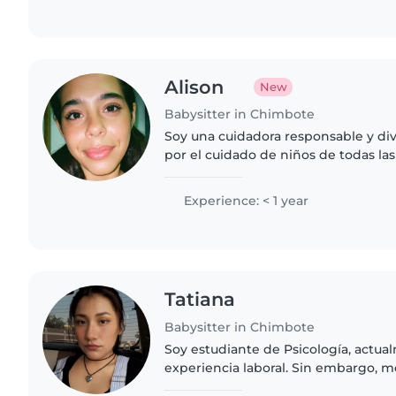
Alison
New
Babysitter in Chimbote
Soy una cuidadora responsable y div
por el cuidado de niños de todas la
dibujar, leer, hacer manualidades y 
Estoy acostumbrada..
Experience: < 1 year
Tatiana
Babysitter in Chimbote
Soy estudiante de Psicología, actu
experiencia laboral. Sin embargo, 
trabajar con niños y poner en práct