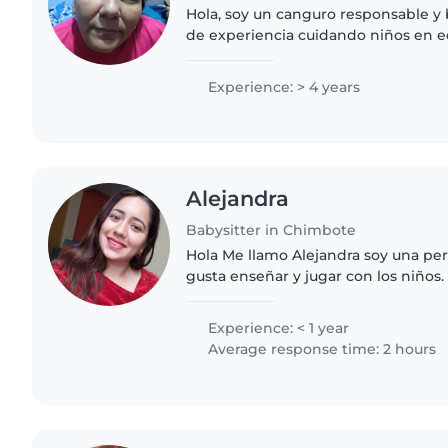
Hola, soy un canguro responsable y
de experiencia cuidando niños en e
Disfruto de actividades como dibujar
Estoy cómodo/a..
Experience: > 4 years
Alejandra
Babysitter in Chimbote
Hola Me llamo Alejandra soy una pe
gusta enseñar y jugar con los niños.
bailar. Soy una persona responsable
pueden tener..
Experience: < 1 year
Average response time: 2 hours