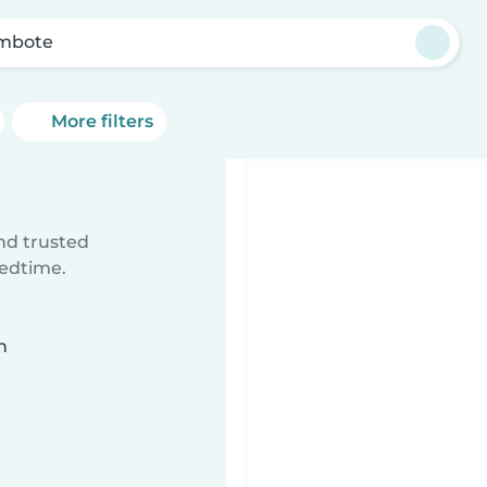
mbote
More filters
ind trusted
bedtime.
n