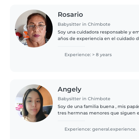
Rosario
Babysitter in Chimbote
Soy una cuidadora responsable y e
años de experiencia en el cuidado 
pequeños. Cuento con certificación 
un curso de cuidadora..
Experience: > 8 years
Angely
Babysitter in Chimbote
Soy de una familia buena , mis papá
tres hermnas menores que siguen e
valores , también cometí errores c
ahí voy, busco este..
Experience: general.experience.