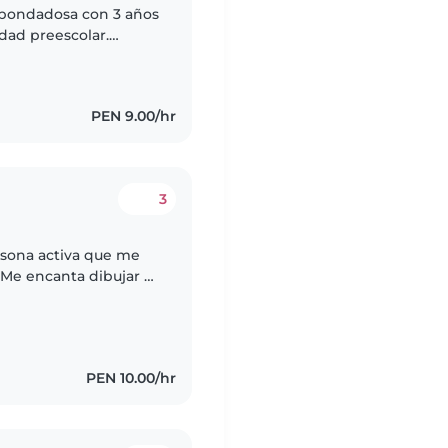
 bondadosa con 3 años
dad preescolar.
, leer cuentos y jugar.
PEN 9.00/hr
3
rsona activa que me
 Me encanta dibujar y
 y honesta por lo que
PEN 10.00/hr