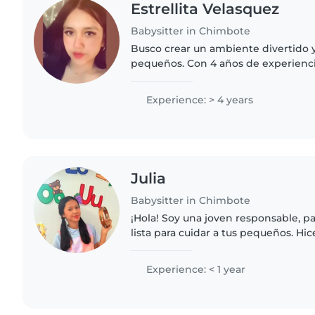
Estrellita Velasquez
Babysitter in Chimbote
Busco crear un ambiente divertido y
pequeños. Con 4 años de experienc
preescolares y niños en edad escola
dibujar y hacer manualidades..
Experience: > 4 years
Julia
Babysitter in Chimbote
¡Hola! Soy una joven responsable, p
lista para cuidar a tus pequeños. Hi
en un inicial con niño de 1 a 4 años
bb desde..
Experience: < 1 year