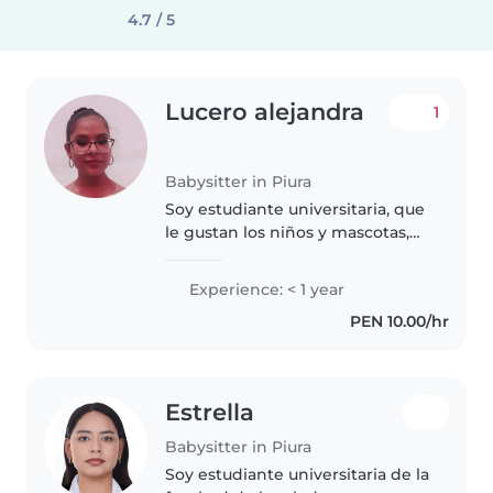
4.7 / 5
Lucero alejandra
1
Babysitter in Piura
Soy estudiante universitaria, que
le gustan los niños y mascotas,
tengo 18 años y se realizar
actividades del hogar. También
Experience: < 1 year
me gusta enseñar matemáticas,
PEN 10.00/hr
práctico un poco de danza,..
Estrella
Babysitter in Piura
Soy estudiante universitaria de la