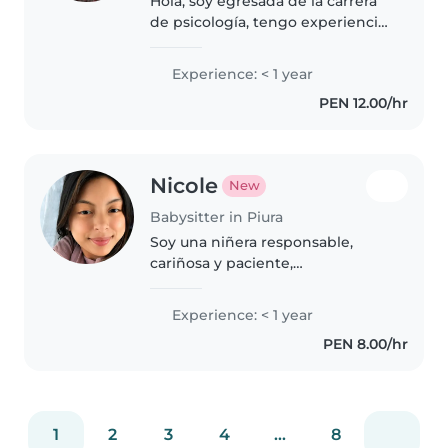
Hola, soy egresada de la carrera
de psicología, tengo experiencia
trabajando con niños y
adolescentes. Así mismo, tengo
Experience: < 1 year
experiencia trabajando con
PEN 12.00/hr
personas con discapacidad. Por
otro..
Nicole
New
Babysitter in Piura
Soy una niñera responsable,
cariñosa y paciente,
comprometida con el bienestar
y la seguridad de los niños.
Experience: < 1 year
Disfruto compartir con ellos a
PEN 8.00/hr
través del dibujo, la lectura, las
manualidades,..
1
2
3
4
...
8