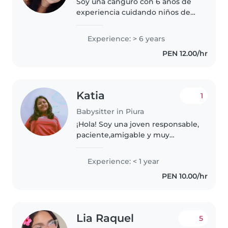
Soy una canguro con 6 años de
experiencia cuidando niños de
todas las edades, desde bebés
hasta niños en edad escolar. Soy
Experience: > 6 years
responsable, amigable y muy
PEN 12.00/hr
paciente. Además de cuidar a..
Katia
1
Babysitter in Piura
¡Hola! Soy una joven responsable,
paciente,amigable y muy
cariñosa, ideal para cuidar de tus
pequeños. Tengo experiencia
Experience: < 1 year
con bebés, niños en edad
PEN 10.00/hr
preescolar y en edad de
guardería,..
Lia Raquel
5