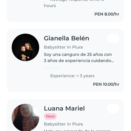
Tengo 8 años de experiencia con
hours
mi niño con..
PEN 8.00/hr
Gianella Belén
Babysitter in Piura
Soy una canguro de 25 años con
3 años de experiencia cuidando
a niños de todas las edades,
desde bebés hasta adolescentes.
Experience: > 3 years
Soy una persona responsable,
PEN 10.00/hr
creativa y paciente. Además..
Luana Mariel
New
Babysitter in Piura