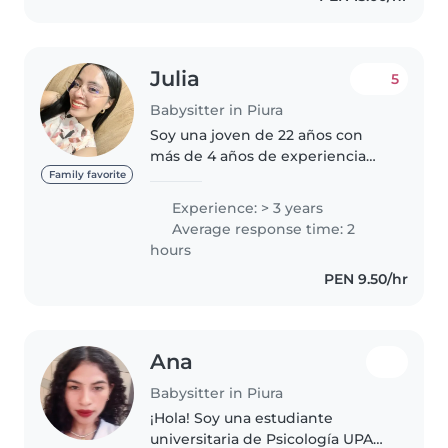
baño y la..
Julia
5
Babysitter in Piura
Soy una joven de 22 años con
más de 4 años de experiencia
cuidando bebés, niños
Family favorite
pequeños, preescolares y niños
Experience: > 3 years
de edad escolar. Soy
Average response time: 2
responsable, paciente y
hours
amigable. Puedo ayudar con..
PEN 9.50/hr
Ana
Babysitter in Piura
¡Hola! Soy una estudiante
universitaria de Psicología UPAO,