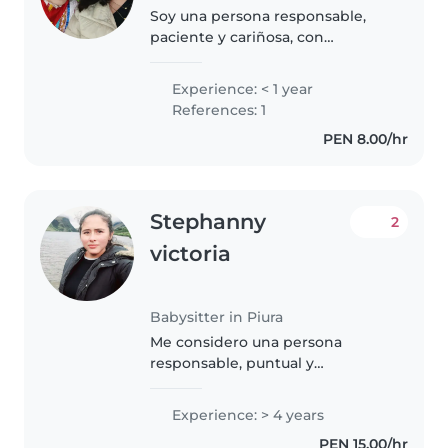
Soy una persona responsable,
paciente y cariñosa, con
experiencia en el cuidado de
niños. Actualmente estudio para
Experience: < 1 year
ser docente de Educación
References: 1
Primaria, por lo que priorizo la
PEN 8.00/hr
seguridad,..
Stephanny
2
victoria
Babysitter in Piura
Me considero una persona
responsable, puntual y
comprometida. Estoy dispuesta a
ayudar en tareas del hogar
Experience: > 4 years
relacionadas con los niños, como
PEN 15.00/hr
la preparación de comidas, el