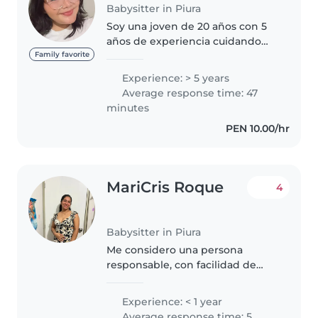
Babysitter in Piura
Soy una joven de 20 años con 5
años de experiencia cuidando
niños de todas las edades,
Family favorite
incluyendo bebés, niños
Experience: > 5 years
pequeños, preescolares,
Average response time: 47
escolares y adolescentes. Tengo
minutes
formación en..
PEN 10.00/hr
MariCris Roque
4
Babysitter in Piura
Me considero una persona
responsable, con facilidad de
adaptación, con mucha
paciencia para con los niños y
Experience: < 1 year
con muchas ganas de trabajar.
Average response time: 5