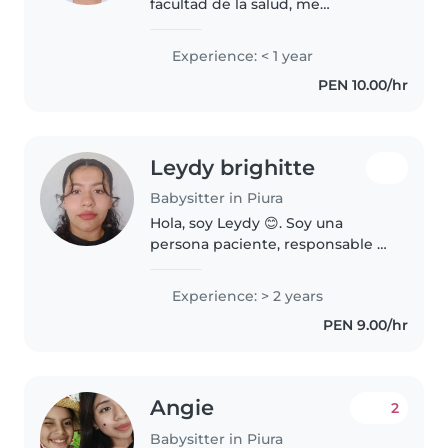
facultad de la salud, me
considero una persona dedicada
a mis labores y paciente con las
Experience: < 1 year
personas y en especial con los
PEN 10.00/hr
niños (as) , tengo actulamente..
Leydy brighitte
Babysitter in Piura
Hola, soy Leydy 😊. Soy una
persona paciente, responsable y
cariñosa con los niños. Me gusta
crear un ambiente seguro,
Experience: > 2 years
tranquilo y divertido donde los
PEN 9.00/hr
pequeños puedan sentirse
cómodos..
Angie
2
Babysitter in Piura