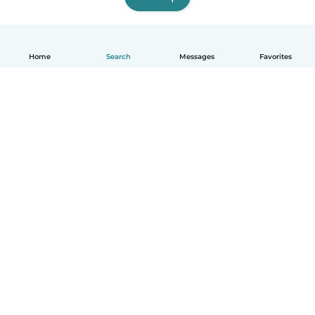
Home
Search
Messages
Favorites
English
How it works
Help
Terms & Privacy
Pricing
Company details
Babysits for Work
Community standards
© Babysits B.V.