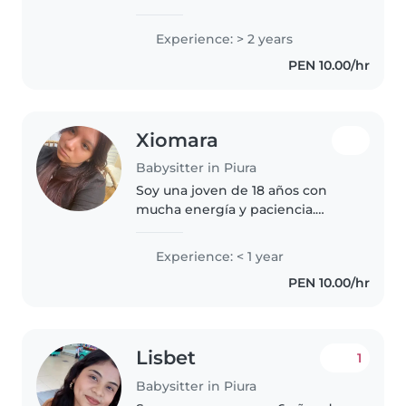
responsable, paciente y
empática. Tengo 2 años de
Experience: > 2 years
experiencia cuidando niños de
PEN 10.00/hr
todas las edades, desde bebés
hasta adolescentes...
Xiomara
Babysitter in Piura
Soy una joven de 18 años con
mucha energía y paciencia.
Aunque no tengo experiencia
previa como niñera, me encanta
Experience: < 1 year
estar con niños de todas las
PEN 10.00/hr
edades, desde bebés hasta
escolares...
Lisbet
1
Babysitter in Piura