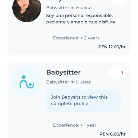
Babysitter in Huaraz
Soy una persona responsable,
paciente y amable que disfruta
pasar tiempo con los niños.
Tengo experiencia cuidando a
Experience: > 2 years
mis sobrinos y primos,
PEN 12.00/hr
ayudándolos en sus actividades
diarias,..
Babysitter
1
Babysitter in Huaraz
Join Babysits to view this
complete profile.
Experience: > 1 year
PEN 6.00/hr