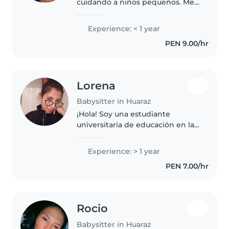
cuidando a niños pequeños. Me
encantaría leerles cuentos,
cantar y jugar juntos. Estoy
Experience: < 1 year
cómoda con mascotas y cocinar.
PEN 9.00/hr
Vivo cerca y puedo cuidar a tus
pequeños..
Lorena
Babysitter in Huaraz
¡Hola! Soy una estudiante
universitaria de educación en la
UNASAM y tengo un año de
experiencia como niñera con
Experience: > 1 year
bebés, niños pequeños,
PEN 7.00/hr
preescolares y niños en edad
escolar. Me encanta..
Rocio
Babysitter in Huaraz