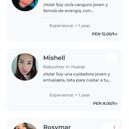
¡Hola! Soy un/a canguro joven y
lleno/a de energía, con
experiencia cuidando bebés y
niños pequeños. Me encanta
Experience: < 1 year
hacer manualidades y jugar, y
PEN 15.00/hr
estoy cómodo/a ayudando con
las tareas..
Mishell
Babysitter in Huaraz
¡Hola! Soy una cuidadora joven y
entusiasta, lista para cuidar a tus
pequeños en tu hogar. Aunque
soy nueva en el cuidado infantil,
Experience: < 1 year
tengo mucha energía y
PEN 8.00/hr
creatividad para entretener..
Rosymar
1