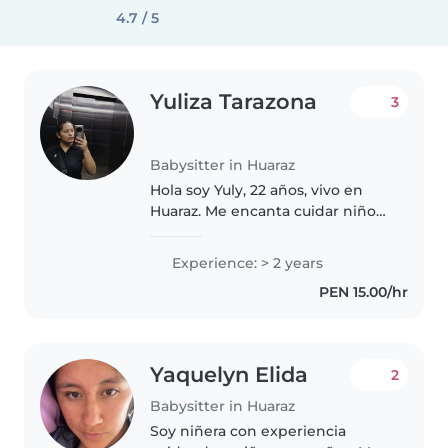
4.7 / 5
Yuliza Tarazona
3
Babysitter in Huaraz
Hola soy Yuly, 22 años, vivo en
Huaraz. Me encanta cuidar niños
porque disfruto acompañarlos
en su desarrollo con paciencia y
Experience: > 2 years
cariño. Soy responsable con las
PEN 15.00/hr
rutinas y me adapto fácil..
Yaquelyn Elida
2
Babysitter in Huaraz
Soy niñera con experiencia