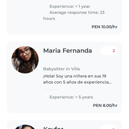
(principalmente con niños
Experience: < 1 year
pequeños y en edad preescolar
Average response time: 23
familiares), estoy muy
hours
emocionada por la..
PEN 10.00/hr
Maria Fernanda
2
Babysitter in Villa
¡Hola! Soy una niñera en sus 19
años con 5 años de experiencia
cuidando bebés y niños
pequeños. Me encanta enseñar
Experience: > 5 years
idiomas, tocar música y jugar con
PEN 8.00/hr
los niños. Actualmente, estoy
estudiando..