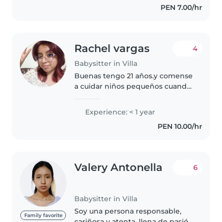
PEN 7.00/hr
cuidando niños de..
Rachel vargas
4
Babysitter in Villa
Buenas tengo 21 años.y comense
a cuidar niños pequeños cuando
tenia 15 años, tengo mucho
entusiasmo y paciencia para
Experience: < 1 year
cuidar a sus hijos. Soy
PEN 10.00/hr
responsable y creativa, con
habilidades..
Valery Antonella
6
Babysitter in Villa
Soy una persona responsable,
Family favorite
cariñosa y atenta, llena de pasión