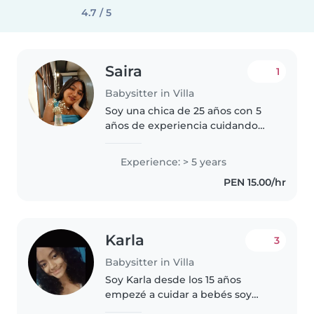
4.7 / 5
Saira
1
Babysitter in Villa
Soy una chica de 25 años con 5
años de experiencia cuidando
desde niños hasta adolescentes.
Soy una persona responsable,
Experience: > 5 years
muy creativa y empática que
PEN 15.00/hr
disfruta mucho de los niños.
Puedo..
Karla
3
Babysitter in Villa
Soy Karla desde los 15 años
empezé a cuidar a bebés soy
muy amigable y amable me