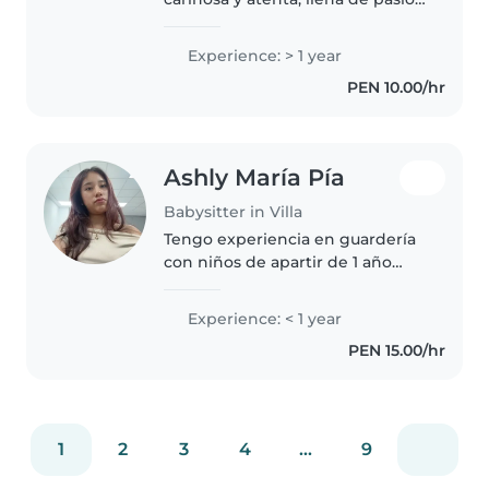
hacia el cuidado de los niños y
participativa en proyectos donde
Experience: > 1 year
me involucre con ellos. Me
PEN 10.00/hr
destaco por ser paciente,..
Ashly María Pía
Babysitter in Villa
Tengo experiencia en guardería
con niños de apartir de 1 año
hasta 7 años ,de todas formas me
adapto a todo niño ,soy súper
Experience: < 1 year
amigable ,más que su niñera
PEN 15.00/hr
sería como una hermana mayor..
1
2
3
4
...
9