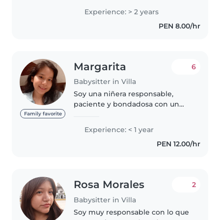
gustan mucho los bebes se
Experience: > 2 years
hacer todo tipos de tareas
PEN 8.00/hr
domésticas trabajo cama afuera
ojalá sea la mejor..
Margarita
6
Babysitter in Villa
Soy una niñera responsable,
paciente y bondadosa con un
año de experiencia trabajando
Family favorite
con niños de todas las edades,
Experience: < 1 year
desde bebés hasta escolares.
PEN 12.00/hr
Domino el español y el inglés, lo..
Rosa Morales
2
Babysitter in Villa
Soy muy responsable con lo que