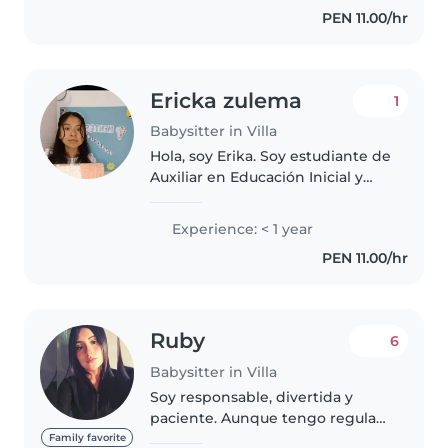
PEN 11.00/hr
amplia gama de habilidades,
incluyendo..
Ericka zulema
1
Babysitter in Villa
Hola, soy Erika. Soy estudiante de
Auxiliar en Educación Inicial y
cuento con formación en
Estimulación Temprana. Mi
Experience: < 1 year
servicio de los domingos incluye
PEN 11.00/hr
una sesión de estimulación de..
Ruby
6
Babysitter in Villa
Soy responsable, divertida y
paciente. Aunque tengo regular
experiencia como niñera
Family favorite