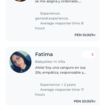
se me asigna y ordenada ,
empática con los pequeños para
así haya una mayor confianza Soy
Experience:
estudiante de enfermería Yo
general.experience.
ofrezco mi apoyo incondicional..
Average response time: 8
hours
PEN 10.00/hr
Fatima
2
Babysitter in Villa
¡Hola! Soy una canguro en sus
20s, empática, responsable y
creativa, con 2 años de
experiencia cuidando niños de
Experience: > 2 years
todas las edades. Estoy
Average response time: 11
certificada en primeros auxilios y
hours
me encanta..
PEN 20.00/hr