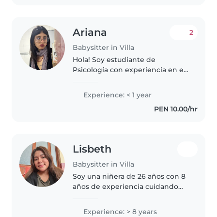
Ariana
2
Babysitter in Villa
Hola! Soy estudiante de
Psicología con experiencia en el
cuidado y acompañamiento de
niños en entornos educativos.
Experience: < 1 year
Responsable, paciente y
PEN 10.00/hr
empática, con habilidades para
apoyar el..
Lisbeth
Babysitter in Villa
Soy una niñera de 26 años con 8
años de experiencia cuidando
bebés, niños pequeños y
preescolares. Hablo español e
Experience: > 8 years
inglés con fluidez y tengo una