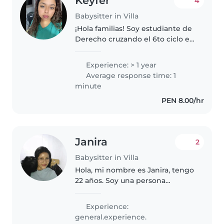
Keyfer
4
Babysitter in Villa
¡Hola familias! Soy estudiante de
Derecho cruzando el 6to ciclo en
la universidad UTP. Aunque mi
carrera es de leyes, mi pasión es
Experience: > 1 year
trabajar con niños. NO TENGO
Average response time: 1
CARGA FAMILIAR Y TENGO..
minute
PEN 8.00/hr
Janira
2
Babysitter in Villa
Hola, mi nombre es Janira, tengo
22 años. Soy una persona
carismática, alegre, empática,
cariñosa y, sobre todo,
Experience:
responsable. Cuento con
general.experience.
experiencia como niñera,