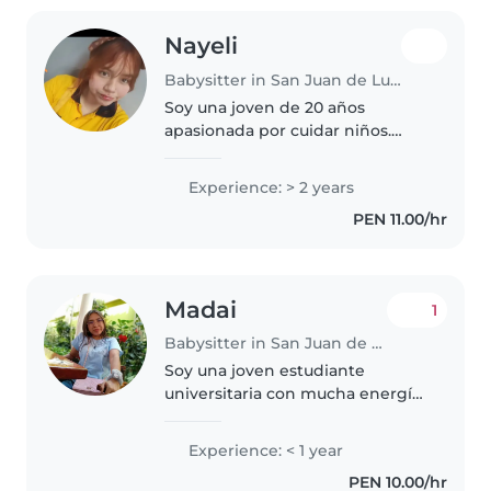
Nayeli
Babysitter in San Juan de Lurigancho
Soy una joven de 20 años
apasionada por cuidar niños.
Cuento con 2 años de
experiencia trabajando con
Experience: > 2 years
niños de diferentes edades,
PEN 11.00/hr
desde preescolares hasta
adolescentes como tutora..
Madai
1
Babysitter in San Juan de Lurigancho
Soy una joven estudiante
universitaria con mucha energía
y amor por los niños. Tengo
experiencia cuidando a niños en
Experience: < 1 year
edad preescolar y en edad de
PEN 10.00/hr
guardería, y me encanta