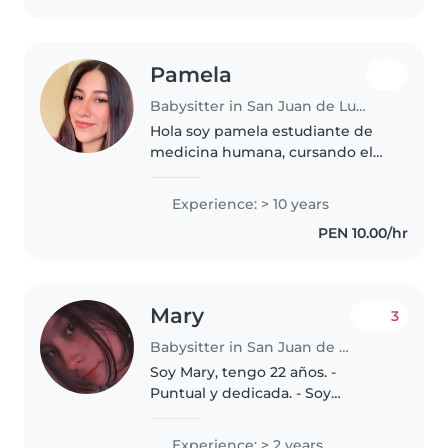
Pamela
Babysitter in San Juan de Lurigancho
Hola soy pamela estudiante de
medicina humana, cursando el
5to año, tengo muchas
habilidades con los niños, me
Experience: > 10 years
gusta enseñar y sobre todo soy
PEN 10.00/hr
bastante alegre
Mary
3
Babysitter in San Juan de Lurigancho
Soy Mary, tengo 22 años. -
Puntual y dedicada. - Soy
simpática con los niñ@s - Sé
estimular para su desarrollo
Experience: > 2 years