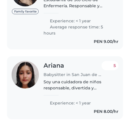
Enfermería. Responsable y
organizada, con conocimientos
Family favorite
de estimulación temprana y
Experience: < 1 year
experiencia formativa y
Average response time: 5
voluntaria en el
hours
acompañamiento de niños.
PEN 9.00/hr
Orientada..
Ariana
5
Babysitter in San Juan de Lurigancho
Soy una cuidadora de niños
responsable, divertida y
amigable de 18 años. Aunque no
tengo experiencia formal, me
Experience: < 1 year
encanta jugar, hacer
PEN 8.00/hr
manualidades y leer a los
pequeños. Estoy estudiando..