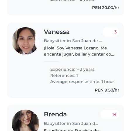
intelectual. - Tengo paciencia, así
PEN 20.00/hr
mismo soy divertida. - Me gusta
el..
Vanessa
3
Babysitter in San Juan de Lurigancho
¡Hola! Soy Vanessa Lozano. Me
encanta jugar, bailar y cantar con
mis niños. -Cuento con amplia
experiencia cuidando bebés y
Experience: > 3 years
niños. -Les presto atención, me
References: 1
siento cómoda con ellos...
Average response time: 1 hour
PEN 9.50/hr
Brenda
14
Babysitter in San Juan de Lurigancho
Estudiante de 5to ciclo de