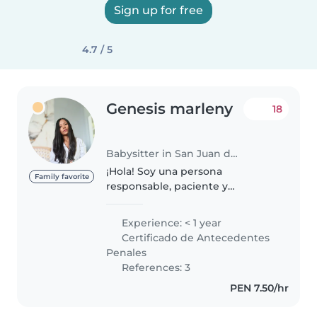
Sign up for free
4.7 / 5
Genesis marleny
18
Babysitter in San Juan de Lurigancho
¡Hola! Soy una persona
Family favorite
responsable, paciente y
amigable en sus 30s, apasionada
por el cuidado de niños. Aunque
Experience: < 1 year
soy nueva en el cuidado de
Certificado de Antecedentes
niños, tengo habilidades como
Penales
dibujar, leer..
References: 3
PEN 7.50/hr