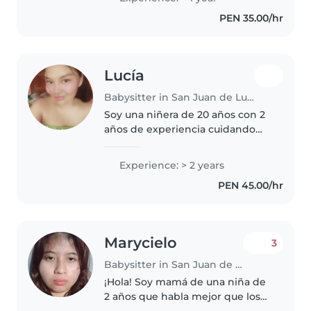
tengo habilidades muy valiosas
PEN 35.00/hr
para entretener y cuidar a los..
Lucía
Babysitter in San Juan de Lurigancho
Soy una niñera de 20 años con 2
años de experiencia cuidando
niños de todas las edades, desde
bebés hasta adolescentes. Soy
Experience: > 2 years
una persona responsable,
PEN 45.00/hr
deportiva y bondadosa, con
habilidades..
Marycielo
3
Babysitter in San Juan de Lurigancho
¡Hola! Soy mamá de una niña de
2 años que habla mejor que los
de su edad y aprende chino