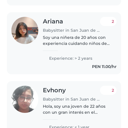
involucrarme..
Ariana
2
Babysitter in San Juan de Lurigancho
Soy una niñera de 20 años con
experiencia cuidando niños de
distintas edades. Soy tranquila,
paciente y muy atenta con ellos.
Experience: > 2 years
Me gusta acompañarlos con
PEN 11.00/hr
juegos, cuentos y actividades..
Evhony
2
Babysitter in San Juan de Lurigancho
Hola, soy una joven de 22 años
con un gran interés en el
cuidado de los niños. Aunque no
cuento con experiencia previa,
Experience: < 1 year