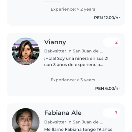
gracias a que estimulo su
Experience: > 2 years
lenguaje de forma natural con
PEN 12.00/hr
juegos y conversación. Cuido
bebés..
Vianny
2
Babysitter in San Juan de Lurigancho
¡Hola! Soy una niñera en sus 21
con 3 años de experiencia
cuidando a niños en edad
preescolar. Tengo estudios de
Experience: > 3 years
primer ciclo de enfermería y
PEN 6.00/hr
estoy certificada en primeros
auxilios...
Fabiana Ale
7
Babysitter in San Juan de Lurigancho
Me llamo Fabiana tengo 19 años