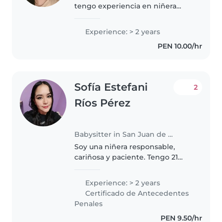
tengo experiencia en niñera
exclusiva y niñera con apoyo en
casa soy paciente responsable y
Experience: > 2 years
me encanta los niños me gusta
PEN 10.00/hr
jugar con ellos puedo en el..
Sofía Estefani
2
Ríos Pérez
Babysitter in San Juan de Lurigancho
Soy una niñera responsable,
cariñosa y paciente. Tengo 21
años y amplia experiencia en el
cuidado de niños y bebés. Me
Experience: > 2 years
encanta acompañarlos en su día
Certificado de Antecedentes
a día a través de juegos,
Penales
actividades..
PEN 9.50/hr