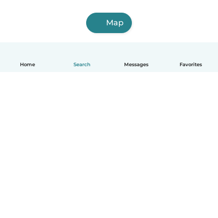
Map
Home
Search
Messages
Favorites
English
How it works
Help
Terms & Privacy
Pricing
Company details
Babysits for Work
Community standards