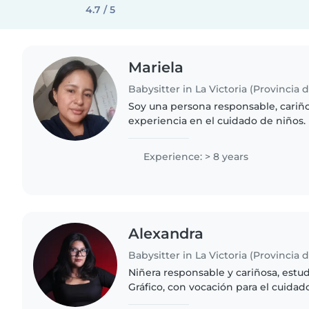
4.7 / 5
Mariela
Babysitter in La Victoria (Provincia 
Soy una persona responsable, cariñ
experiencia en el cuidado de niños.
ambiente seguro, tranquilo y lleno 
los pequeños se..
Experience: > 8 years
Alexandra
Babysitter in La Victoria (Provincia 
Niñera responsable y cariñosa, estu
Gráfico, con vocación para el cuidado
ambiente seguro y dinámico, con act