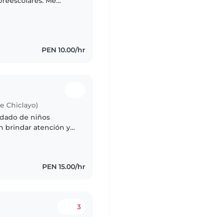
preescolares. Me
ponsable y muy
PEN 10.00/hr
de Chiclayo)
idado de niños
n brindar atención y
PEN 15.00/hr
3