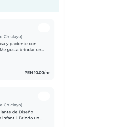
de Chiclayo)
osa y paciente con
 Me gusta brindar un
de confianza para que
PEN 10.00/hr
de Chiclayo)
diante de Diseño
 infantil. Brindo un
ividades creativas y