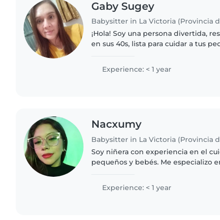
Gaby Sugey
Babysitter in La Victoria (Provincia 
¡Hola! Soy una persona divertida, r
en sus 40s, lista para cuidar a tus 
tengo experiencia formal, adoro lee
canciones y jugar..
Experience: < 1 year
Nacxumy
Babysitter in La Victoria (Provincia 
Soy niñera con experiencia en el cu
pequeños y bebés. Me especializo e
cariñosa a los más pequeños. - Cuidado y alimentación de
bebés - juegos para..
Experience: < 1 year