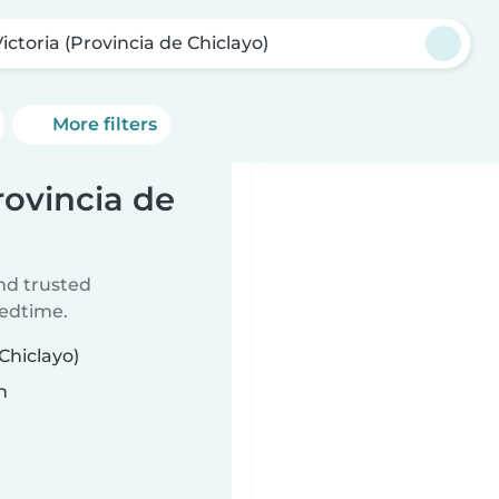
ictoria (Provincia de Chiclayo)
More filters
rovincia de
ind trusted
bedtime.
 Chiclayo)
n