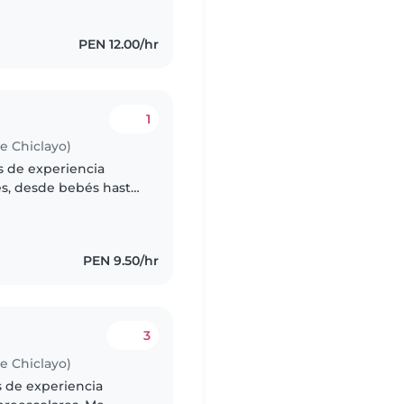
PEN 12.00/hr
1
de Chiclayo)
s de experiencia
es, desde bebés hasta
nsable, divertida y
PEN 9.50/hr
3
de Chiclayo)
s de experiencia