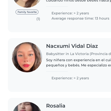
cuidando niños desde bebés hasta 
considero una niñera divertida, res
paciente. Tengo habilidades para..
Family favorite
Experience: > 2 years
Average response time: 13 hours
(1)
Nacxumi Vidal Diaz
Babysitter in La Victoria (Provincia 
Soy niñera con experiencia en el cu
pequeños y bebés. Me especializo e
cariñosa a los más pequeños. - Cuidado y alimentación de
bebés - juegos para..
Experience: > 2 years
Rosalia