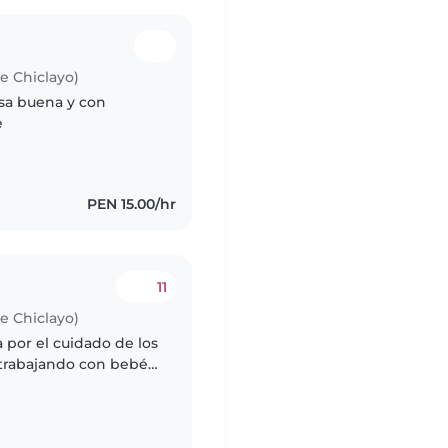
de Chiclayo)
osa buena y con
e
PEN 15.00/hr
11
de Chiclayo)
 por el cuidado de los
 trabajando con bebés,
con necesidades