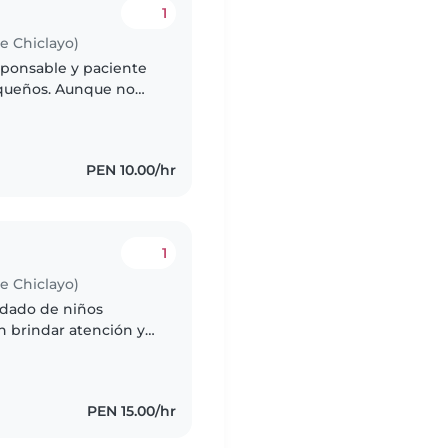
1
de Chiclayo)
esponsable y paciente
pequeños. Aunque no
r cuentos, cantar
PEN 10.00/hr
1
de Chiclayo)
idado de niños
n brindar atención y
PEN 15.00/hr