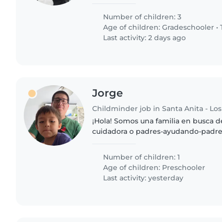
Number of children: 3
Age of children:
Gradeschooler
•
Last activity: 2 days ago
Jorge
Childminder job in Santa Anita - Los
¡Hola! Somos una familia en busca d
cuidadora o padres-ayudando-padres
nuestro hijo de preescolar, quien e
y muy hablador. Necesitamos..
Number of children: 1
Age of children:
Preschooler
Last activity: yesterday