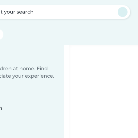
rt your search
ildren at home. Find
ciate your experience.
n