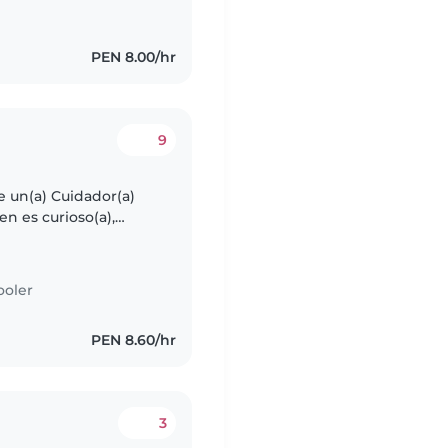
PEN 8.00/hr
9
e un(a) Cuidador(a)
en es curioso(a),
taría conocer a
ooler
PEN 8.60/hr
3