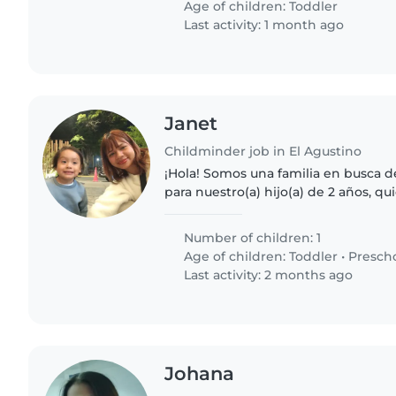
Age of children:
Toddler
Last activity: 1 month ago
Janet
Childminder job in El Agustino
¡Hola! Somos una familia en busca d
para nuestro(a) hijo(a) de 2 años, qui
juguetón(a) y calmado(a). Nos encan
alguien que pueda..
Number of children: 1
Age of children:
Toddler
•
Presch
Last activity: 2 months ago
Johana