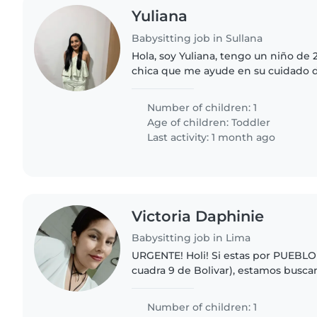
Yuliana
Babysitting job in Sullana
Hola, soy Yuliana, tengo un niño de 
chica que me ayude en su cuidado de
actividades serían todo lo que concie
a clases,..
Number of children: 1
Age of children:
Toddler
Last activity: 1 month ago
Victoria Daphinie
Babysitting job in Lima
URGENTE! Holi! Si estas por PUEBLO 
cuadra 9 de Bolivar), estamos busc
confiable que pueda cuidar a nuest
9 meses. Nuestra hija..
Number of children: 1