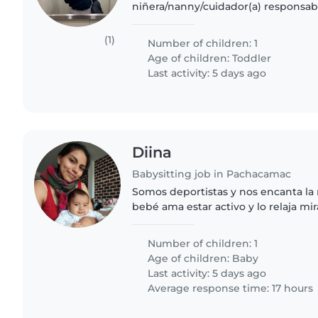
niñera/nanny/cuidador(a) responsab
pequeño hablador/a, independiente 
encantaría que esté cómoda/o con..
(1)
Number of children: 1
Age of children:
Toddler
Last activity: 5 days ago
Diina
Babysitting job in Pachacamac
Somos deportistas y nos encanta la 
bebé ama estar activo y lo relaja mira
sonido de las calles tranquilas.
Number of children: 1
Age of children:
Baby
Last activity: 5 days ago
Average response time: 17 hours