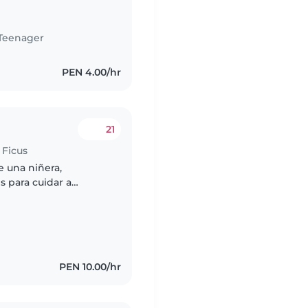
Teenager
PEN 4.00/hr
21
 Ficus
e una niñera,
 para cuidar a
s energético, juguetón
PEN 10.00/hr