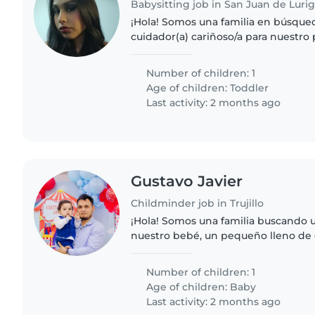
Babysitting job in San Juan de Lur
¡Hola! Somos una familia en búsque
cuidador(a) cariñoso/a para nuestro
meses. Nuestro hijo es muy energét
juguetón. Buscamos alguien..
Number of children: 1
Age of children:
Toddler
Last activity: 2 months ago
Gustavo Javier
Childminder job in Trujillo
¡Hola! Somos una familia buscando u
nuestro bebé, un pequeño lleno de 
muy curioso. Necesitamos a alguie
labores del hogar. ¡Nos..
Number of children: 1
Age of children:
Baby
Last activity: 2 months ago