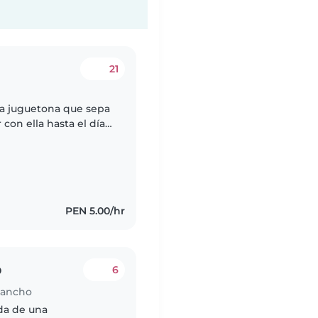
21
ea juguetona que sepa
con ella hasta el día
o 100 soles la noche
PEN 5.00/hr
o
6
igancho
da de una