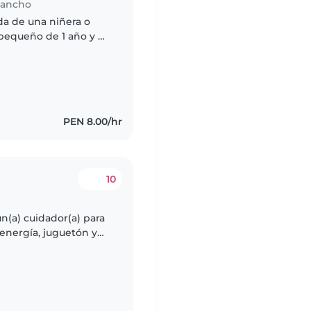
igancho
da de una niñera o
 pequeño de 1 año y 8
ico, amigable y
PEN 8.00/hr
10
n(a) cuidador(a) para
energía, juguetón y
n cómodo/a con