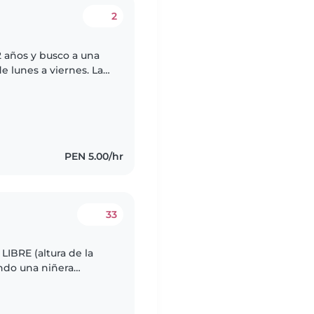
2
2 años y busco a una
 lunes a viernes. Las
rne cuidarlo, llevarlo
PEN 5.00/hr
33
LIBRE (altura de la
ando una niñera
ra pequeña de 1 año y