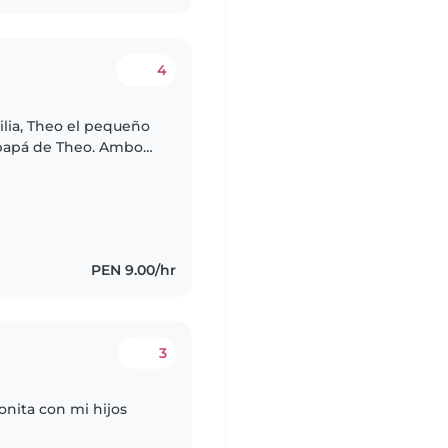
4
ilia, Theo el pequeño
papá de Theo. Ambos
amos a una niñera que
PEN 9.00/hr
3
nita con mi hijos