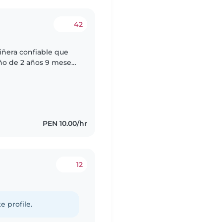
42
iñera confiable que
9 meses.
ta cómoda con las
PEN 10.00/hr
12
e profile.