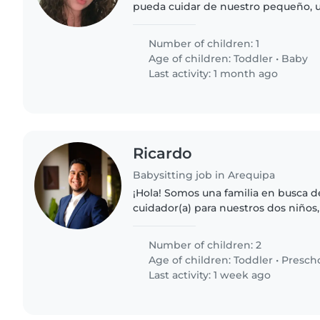
pueda cuidar de nuestro pequeño, 
energía, inteligente y divertido. Nos
pudiera venir a..
Number of children: 1
Age of children:
Toddler
•
Baby
Last activity: 1 month ago
Ricardo
Babysitting job in Arequipa
¡Hola! Somos una familia en busca d
cuidador(a) para nuestros dos niños
preescolar y una niña en edad de gu
hijos son muy energéticos,..
Number of children: 2
Age of children:
Toddler
•
Presch
Last activity: 1 week ago