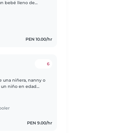
un bebé lleno de
 gustaría que la niñera
PEN 10.00/hr
6
e una niñera, nanny o
, un niño en edad
ardería. Nuestros
ooler
PEN 9.00/hr