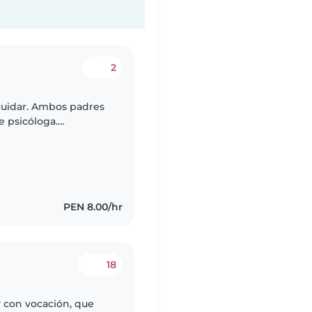
2
 cuidar. Ambos padres
e psicóloga.
 a la cuidadora la
PEN 8.00/hr
18
 con vocación, que