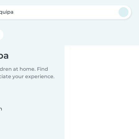
quipa
pa
ildren at home. Find
ciate your experience.
n