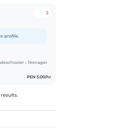
2
e profile.
adeschooler
•
Teenager
PEN 5.00/hr
results.