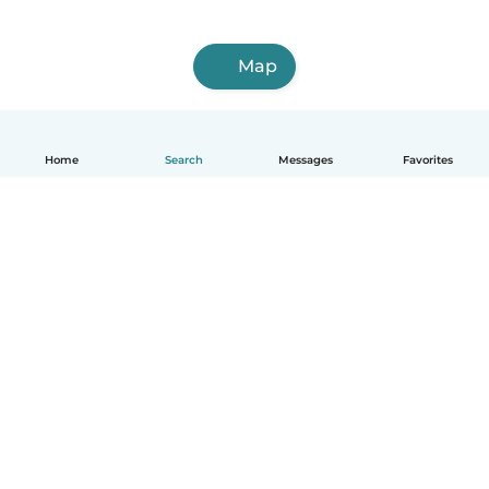
Map
Home
Search
Messages
Favorites
English
How it works
Help
Terms & Privacy
Pricing
Company details
Babysits for Work
Community standards