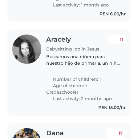
sienta cómoda con mascotas..
Last activity: 1 month ago
PEN 6.00/hr
Aracely
11
Babysitting job in Jesus Maria
Buscamos una niñera para
nuestro hijo de primaria, un niño
inteligente, energético y
creativo. Necesitamos a alguien
Number of children: 1
cómodo con la cocina, labores
Age of children:
del hogar y ayuda con la tarea,
Gradeschooler
ademas..
Last activity: 2 months ago
PEN 15.00/hr
Dana
17