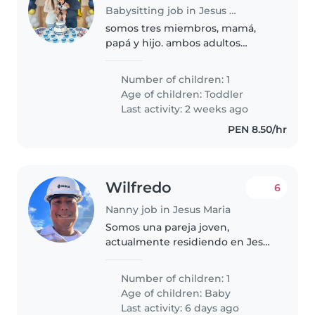
Babysitting job in Jesus Maria
somos tres miembros, mamá,
papá y hijo. ambos adultos
trabajamos. Vivimos en la casa de
los abuelos del bebé, en un
Number of children: 1
anexo. Tenemos un gato, es
Age of children:
Toddler
tranquilo, interecatua muy poco
Last activity: 2 weeks ago
con..
PEN 8.50/hr
Wilfredo
6
Nanny job in Jesus Maria
Somos una pareja joven,
actualmente residiendo en Jesús
Maria, en un mini departamento
pequeño de 01 cuarto 01 baño
Number of children: 1
sala comedor y un patio,
Age of children:
Baby
necesitamos el apoyo de una
Last activity: 6 days ago