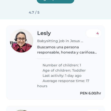
4.7 / 5
Lesly
4
Babysitting job in Jesus Maria
Buscamos una persona
responsable, honesta y cariñosa
para apoyo en el hogar y cuidado
de un niño en Jesús María.
Number of children: 1
Jornada de lunes a viernes, de
Age of children:
Toddler
8:00 a. m. a 6:30 p. m. Las
Last activity: 1 day ago
funciones..
Average response time: 17
hours
PEN 6.00/hr