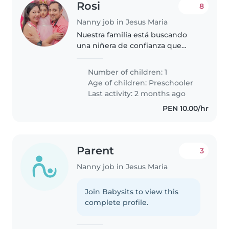
Rosi
8
Nanny job in Jesus Maria
Nuestra familia está buscando
una niñera de confianza que
pueda cuidar de nuestra hija de 3
años. Ambos padres trabajamos
Number of children: 1
y necesito que lleve en la
Age of children:
Preschooler
movilidad a mi pequeña tanto
Last activity: 2 months ago
de..
PEN 10.00/hr
Parent
3
Nanny job in Jesus Maria
Join Babysits to view this
complete profile.