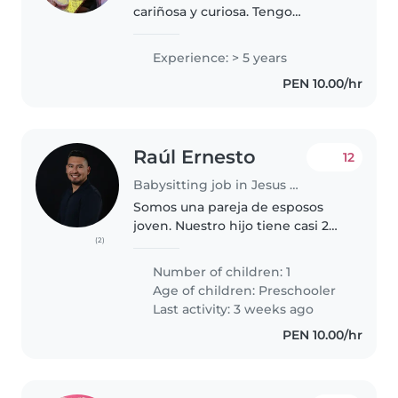
cariñosa y curiosa. Tengo
experiencia con niños
neurodivergentes en nivel inicial
Experience: > 5 years
y primaria. Me encanta leer,
PEN 10.00/hr
enseñar idiomas, tocar música y
jugar con..
Raúl Ernesto
12
Babysitting job in Jesus Maria
Somos una pareja de esposos
joven. Nuestro hijo tiene casi 2
(2)
años. Es un niño con mucha
energía, le gusta estar
Number of children: 1
entretenido pintando o jugando
Age of children:
Preschooler
con sus libros. Estamos
Last activity: 3 weeks ago
interesados en..
PEN 10.00/hr