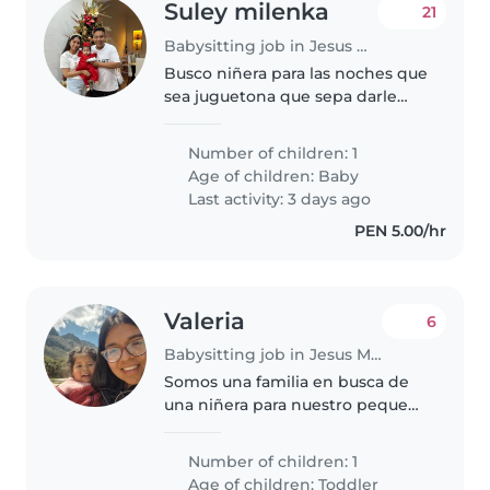
Suley milenka
21
Babysitting job in Jesus Maria
Busco niñera para las noches que
sea juguetona que sepa darle
cena a la bebé su leche dormir
con ella hasta el día siguiente
Number of children: 1
POR DÍAS NECESARIOS Pago 100
Age of children:
Baby
soles la noche
Last activity: 3 days ago
PEN 5.00/hr
Valeria
6
Babysitting job in Jesus Maria
Somos una familia en busca de
una niñera para nuestro pequeña
de casi 3 años, llena de energía,
muy hablador y muy creativo.
Number of children: 1
Necesitamos a alguien que se
Age of children:
Toddler