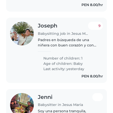
nana para la..
PEN 8.00/hr
Joseph
9
Babysitting job in Jesus Maria
Padres en búsqueda de una
niñera con buen corazón y con
mucha iniciativa y responsable,
bebé de 1 añox necesita mucha
Number of children: 1
atención y cuidado, necesitamos
Age of children:
Baby
a alguien con experiencia con..
Last activity: yesterday
PEN 8.00/hr
Jenni
Babysitter in Jesus Maria
Soy una persona tranquila,