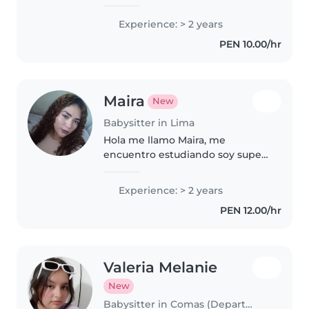
bebés, niños pequeños y
preescolares. Me encantan los
Experience: > 2 years
juegos, las manualidades y el
PEN 10.00/hr
apoyo con los deberes. Tengo
experiencia..
Maira
New
Babysitter in Lima
Hola me llamo Maira, me
encuentro estudiando soy super
familiar y hogareña me encanta
cuidar niños soy muy paciente y
Experience: > 2 years
divertida espero poder tener la
PEN 12.00/hr
oportunidad de conocer a sus
peques..
Valeria Melanie
New
Babysitter in Comas (Departamento de Lima)