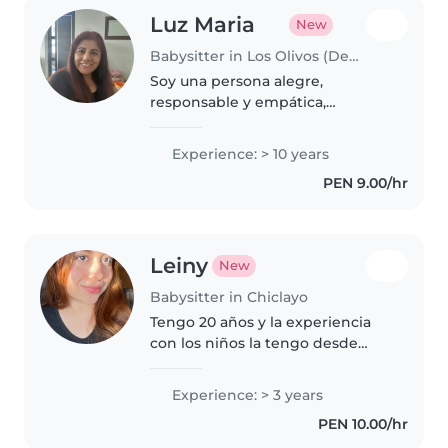
Luz Maria
New
Babysitter in Los Olivos (Departamento de Lima)
Soy una persona alegre,
responsable y empática,
comprometida con el
cumplimiento eficiente de mis
Experience: > 10 years
funciones,me caracterizo por
PEN 9.00/hr
trabajar con paciencia,
dedicación y buena
disposición;en..
Leiny
New
Babysitter in Chiclayo
Tengo 20 años y la experiencia
con los niños la tengo desde
muy pequeña siempre con
responsabilidad y cuidado, el
Experience: > 3 years
amor y la paciencia hacia los
PEN 10.00/hr
niños es algo no negociable en
mi ...