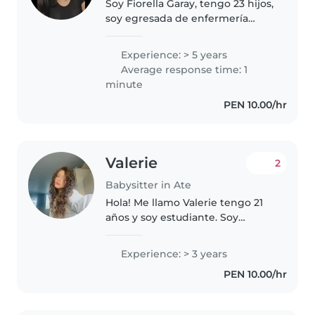
Soy Fiorella Garay, tengo 23 hijos,
soy egresada de enfermería
técnica, no tengo hijos, estoy
dispuesta a viajar, soy creativa,
Experience: > 5 years
mi padre es profesor y mi mamá
Average response time: 1
ama de casa, me gustan..
minute
PEN 10.00/hr
Valerie
2
Babysitter in Ate
Hola! Me llamo Valerie tengo 21
años y soy estudiante. Soy
bilingüe con certificado! Tengo
experiencia con bebés, infantes
Experience: > 3 years
y niños pequeños, me encanta
PEN 10.00/hr
pasar tiempo con ellos. Se
cocinar..