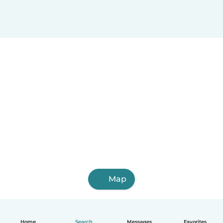
Jesus Maria
Santiago
Map
Home
Search
Messages
Favorites