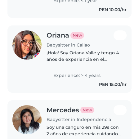
Experience: < 1 year
con niños de mi familia estoy
PEN 10.00/hr
estudiando enfermería técnica..
Oriana
New
Babysitter in Callao
¡Hola! Soy Oriana Valle y tengo 4
años de experiencia en el
cuidado de niños. Me considero
una persona responsable,
Experience: > 4 years
paciente y cariñosa,
PEN 15.00/hr
comprometida con brindar un
ambiente seguro,..
Mercedes
New
Babysitter in Independencia
Soy una canguro en mis 29s con
2 años de experiencia cuidando