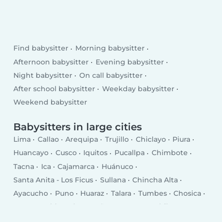
Find babysitter
Morning babysitter
Afternoon babysitter
Evening babysitter
Night babysitter
On call babysitter
After school babysitter
Weekday babysitter
Weekend babysitter
Babysitters in large cities
Lima
Callao
Arequipa
Trujillo
Chiclayo
Piura
Huancayo
Cusco
Iquitos
Pucallpa
Chimbote
Tacna
Ica
Cajamarca
Huánuco
Santa Anita - Los Ficus
Sullana
Chincha Alta
Ayacucho
Puno
Huaraz
Talara
Tumbes
Chosica
Puerto Maldonado
Breña
San Juan
Chilca
Selva Alegre
Moquegua
Chulucanas
San Isidro