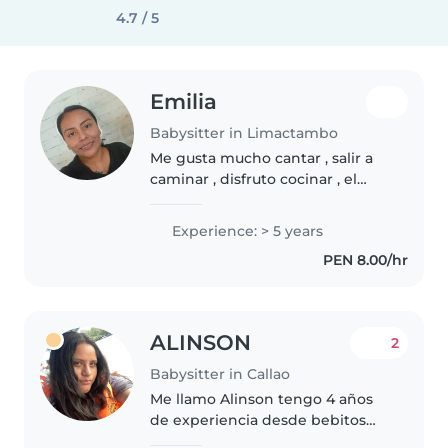
4.7 / 5
Emilia
Babysitter in Limactambo
Me gusta mucho cantar , salir a
caminar , disfruto cocinar , el
orden y la limpieza es clave en el
cuidado de niños
Experience: > 5 years
PEN 8.00/hr
ALINSON
2
Babysitter in Callao
Me llamo Alinson tengo 4 años
de experiencia desde bebitos
hasta niños pequeños me