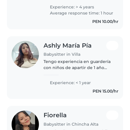
encanta pasar tiempo con ellos
Experience: > 4 years
poder acoplarme a su rutina y si
Average response time: 1 hour
no la tienen yo puedo crear una
PEN 10.00/hr
siempre..
Ashly María Pía
Babysitter in Villa
Tengo experiencia en guardería
con niños de apartir de 1 año
hasta 7 años ,de todas formas me
adapto a todo niño ,soy súper
Experience: < 1 year
amigable ,más que su niñera
PEN 15.00/hr
sería como una hermana mayor..
Fiorella
Babysitter in Chincha Alta