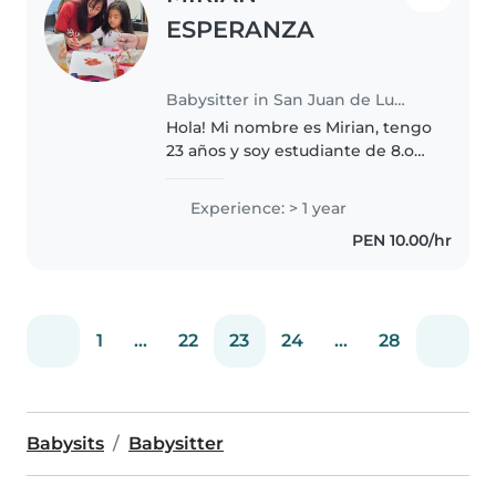
ESPERANZA
Babysitter in San Juan de Lurigancho
Hola! Mi nombre es Mirian, tengo
23 años y soy estudiante de 8.o
ciclo de Trabajo Social en la
Universidad Nacional Mayor de
Experience: > 1 year
San Marcos (UNMSM). Además,
PEN 10.00/hr
soy auxiliar de educación inicial,..
1
...
22
23
24
...
28
Babysits
Babysitter