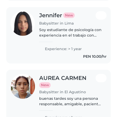
Jennifer
New
Babysitter in Lima
Soy estudiante de psicología con
experiencia en el trabajo con
niños, lo que me ha permitido
desarrollar habilidades para
Experience: > 1 year
comprender sus necesidades
PEN 10.00/hr
emocionales, conductuales y de..
AUREA CARMEN
New
Babysitter in El Agustino
buenas tardes soy una persona
responsable, amigable, paciente,
divertida llevo un año en el
cuidado de niños más que todo