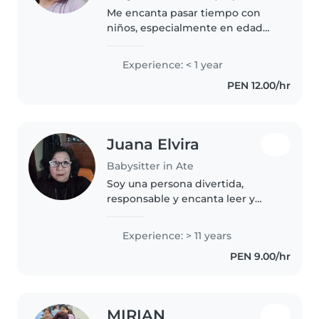
Me encanta pasar tiempo con
niños, especialmente en edad
preescolar. Aunque tengo poca
experiencia, soy responsable y
Experience: < 1 year
cariñoso/a. Disfruto leyendo,
PEN 12.00/hr
jugando y ayudando con las
tareas...
Juana Elvira
Babysitter in Ate
Soy una persona divertida,
responsable y encanta leer y
jugar con los niñosr o madre,
entiendo las necesidades de los
Experience: > 11 years
niños y estoy aquí para
PEN 9.00/hr
brindarles el mejor cuidado
posible. Gracias
MIRIAN