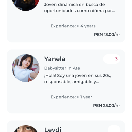
Joven dinámica en busca de
oportunidades como niñera para
dedicarme al cuidado de niños
de 2 a 10 años. Tengo 4 años de
Experience: > 4 years
experiencia, me gusta dibujar,
PEN 13.00/hr
hacer manualidades y leerles..
Yanela
3
Babysitter in Ate
¡Hola! Soy una joven en sus 20s,
responsable, amigable y
paciente, con 1 año de
experiencia cuidando niños en
Experience: > 1 year
edad preescolar. Me encanta la
PEN 25.00/hr
música y los juegos, y estoy
cómoda con..
Leydi