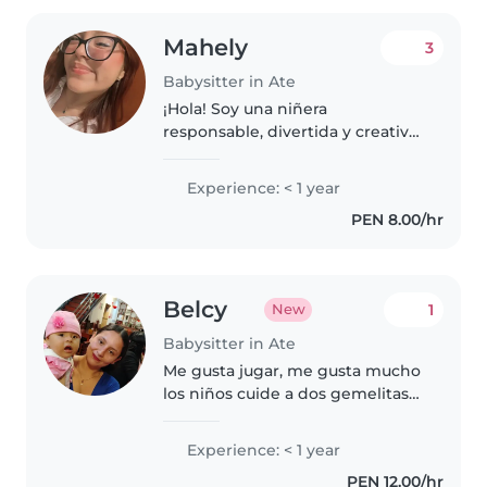
Mahely
3
Babysitter in Ate
¡Hola! Soy una niñera
responsable, divertida y creativa,
ideal para cuidar a niños en edad
preescolar y en edad de
Experience: < 1 year
guardería. Aunque no tengo
PEN 8.00/hr
experiencia previa, estoy
estudiando para..
Belcy
1
New
Babysitter in Ate
Me gusta jugar, me gusta mucho
los niños cuide a dos gemelitas
tengo paciencia con ellos
Experience: < 1 year
PEN 12.00/hr