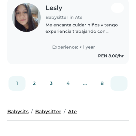
Lesly
Babysitter in Ate
Me encanta cuidar niños y tengo
experiencia trabajando con
preescolares. Soy empática,
amigable y entusiasta. Me
Experience: < 1 year
destaco en manualidades y me
PEN 8.00/hr
siento cómoda ayudando con las
tareas...
1
2
3
4
...
8
Babysits
Babysitter
Ate