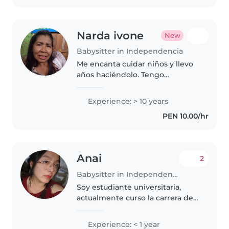
experiencia..
Narda ivone
New
Babysitter in Independencia
Me encanta cuidar niños y llevo
años haciéndolo. Tengo
experiencia con bebés,
pequeños, preescolares y los
Experience: > 10 years
más mayores. Soy responsable,
PEN 10.00/hr
cariñosa y paciente. También
puedo cocinar..
Anai
2
Babysitter in Independencia
Soy estudiante universitaria,
actualmente curso la carrera de
Enfermería, tengo 20 años, me
considero una persona
Experience: < 1 year