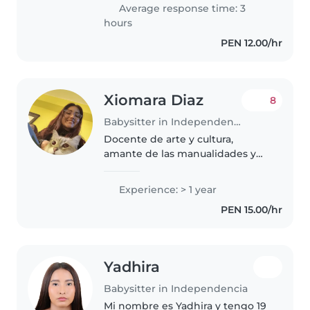
totalmente empática y
Average response time: 3
agradable, me gusta el trabajar
hours
con niños ya..
PEN 12.00/hr
Xiomara Diaz
8
Babysitter in Independencia
Docente de arte y cultura,
amante de las manualidades y
en donde sus niños podrán
emplear mediante diferentes
Experience: > 1 year
actividades artísticas sus
PEN 15.00/hr
conocimientos, destrezas y
habilidades, ellos..
Yadhira
Babysitter in Independencia
Mi nombre es Yadhira y tengo 19