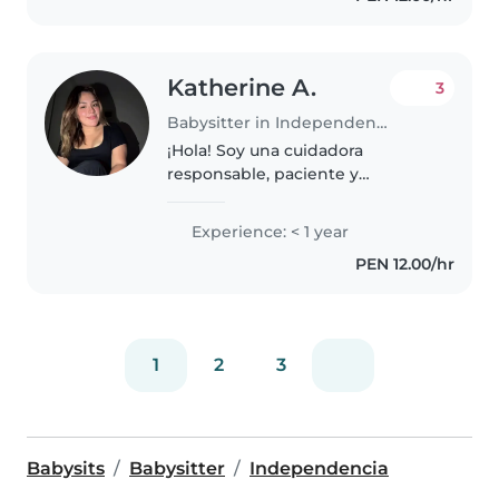
Katherine A.
3
Babysitter in Independencia
¡Hola! Soy una cuidadora
responsable, paciente y
entusiasta, en sus 20s, con
experiencia en el cuidado de
Experience: < 1 year
bebés, niños pequeños y
PEN 12.00/hr
preescolares. Tengo
conocimientos en primeros
auxilios..
1
2
3
Babysits
Babysitter
Independencia