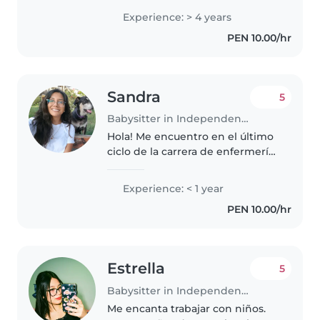
niños. Tengo experiencia
Experience: > 4 years
cuidando niños y me gusta
PEN 10.00/hr
brindarles un ambiente seguro,
tranquilo y con..
Sandra
5
Babysitter in Independencia
Hola! Me encuentro en el último
ciclo de la carrera de enfermería
en la universidad, por ello tengo
conocimientos de primeros
Experience: < 1 year
auxilios y sobre el cuidado
PEN 10.00/hr
integral de las personas...
Estrella
5
Babysitter in Independencia
Me encanta trabajar con niños.