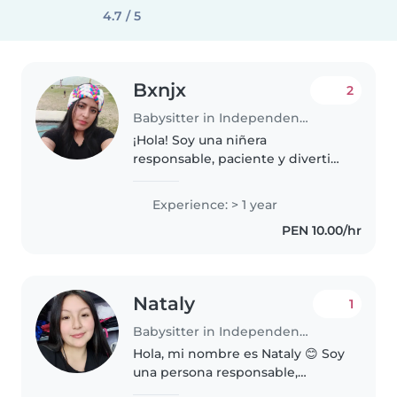
4.7 / 5
Bxnjx
2
Babysitter in Independencia
¡Hola! Soy una niñera
responsable, paciente y divertida
con 1 año de experiencia
cuidando niños en edad
Experience: > 1 year
preescolar. Tengo experiencia
PEN 10.00/hr
con niños con necesidades
especiales, específicamente..
Nataly
1
Babysitter in Independencia
Hola, mi nombre es Nataly 😊 Soy
una persona responsable,
paciente y cariñosa con los