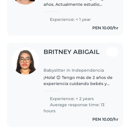
años. Actualmente estudio
Marketing y Negociaciones
Internacionales en la UCH
Experience: < 1 year
.Ofrezco mis servicios como
PEN 10.00/hr
niñera. Cuento con 1 año de
experiencia cuidando..
BRITNEY ABIGAIL
Babysitter in Independencia
¡Hola! 😊 Tengo más de 2 años de
experiencia cuidando bebés y
niños pequeños. He
acompañado a mi sobrina desde
Experience: > 2 years
que nació, además de cuidar a
Average response time: 13
otros bebés y niños de 1 a 2 años,
hours
y desde..
PEN 10.00/hr