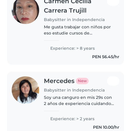
Carmen Cecilia
Carrera Trujill
Babysitter in Independencia
Me gusta trabajar con niños por
eso estudie cursos de
educación,trabaje en pronoei,
soy casa vivo con mi esposo mis
Experience: > 8 years
hijos y mi mamá asisto a la
PEN 56.45/hr
iglesia
Mercedes
New
Babysitter in Independencia
Soy una canguro en mis 29s con
2 años de experiencia cuidando
bebés, niños pequeños y
preescolares. Me encantan los
Experience: > 2 years
juegos, las manualidades y el
PEN 10.00/hr
apoyo con los deberes. Tengo