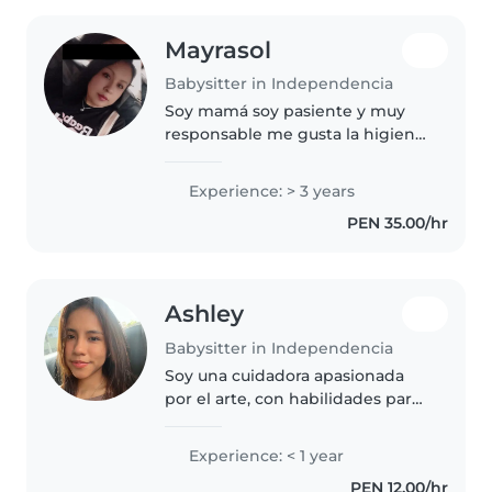
Mayrasol
Babysitter in Independencia
Soy mamá soy pasiente y muy
responsable me gusta la higiene
y me gusta mucho cocinar
Experience: > 3 years
PEN 35.00/hr
Ashley
Babysitter in Independencia
Soy una cuidadora apasionada
por el arte, con habilidades para
dibujar, manualidades y música.
Responsable y paciente, adoro
Experience: < 1 year
trabajar con pequeños de menos
PEN 12.00/hr
de 3 años. Ayudo con tareas..