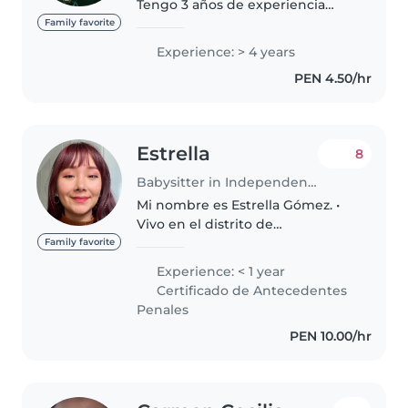
Tengo 3 años de experiencia
cuidando niños, principalmente
Family favorite
bebés y niños pequeños. ¡Estoy
Experience: > 4 years
deseando cuidar de tus hijos!
PEN 4.50/hr
Puedes ponerte en contacto
conmigo..
Estrella
8
Babysitter in Independencia
Mi nombre es Estrella Gómez. •
Vivo en el distrito de
Independencia. • Tengo 29 años
Family favorite
y me apasiona lo que hago. • Soy
Experience: < 1 year
fisioterapeuta de profesión y
Certificado de Antecedentes
cuento con amplios
Penales
conocimientos..
PEN 10.00/hr