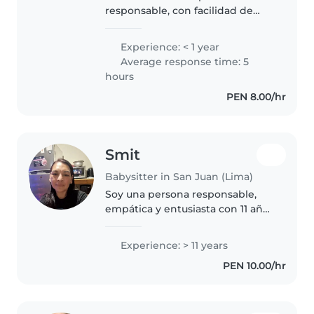
responsable, con facilidad de
adaptación, con mucha
paciencia para con los niños y
Experience: < 1 year
con muchas ganas de trabajar.
Average response time: 5
Tengo 8 años de experiencia con
hours
mi niño con..
PEN 8.00/hr
Smit
Babysitter in San Juan (Lima)
Soy una persona responsable,
empática y entusiasta con 11 años
de experiencia en el cuidado de
bebés, niños pequeños y niños
Experience: > 11 years
en edad preescolar. Tengo
PEN 10.00/hr
experiencia en leer a los niños,..