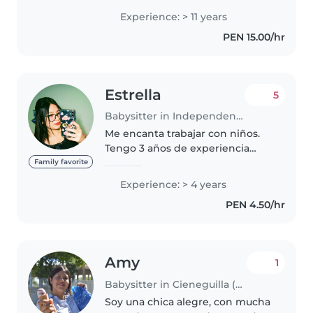
mamá de tres hijas de diferentes
Experience: > 11 years
edades . Me encanta leer
PEN 15.00/hr
cuentos, dibujar y hacer
manualidades..
Estrella
5
Babysitter in Independencia
Me encanta trabajar con niños.
Tengo 3 años de experiencia
cuidando niños, principalmente
Family favorite
bebés y niños pequeños. ¡Estoy
Experience: > 4 years
deseando cuidar de tus hijos!
PEN 4.50/hr
Puedes ponerte en contacto
conmigo..
Amy
1
Babysitter in Cieneguilla (Departamento de Lima)
Soy una chica alegre, con mucha