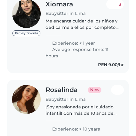
Xiomara
3
Babysitter in Lima
Me encanta cuidar de los niños y
dedicarme a ellos por completo.
Soy una niñera responsable,
Family favorite
bondadosa y empática que
Experience: < 1 year
disfruta mucho de la compañía
Average response time: 11
de los peques. Cuento con
hours
habilidades..
PEN 9.00/hr
Rosalinda
New
Babysitter in Lima
¡Soy apasionada por el cuidado
infantil! Con más de 10 años de
experiencia trabajando con
bebés y niños pequeños en mi
Experience: > 10 years
rol como ama de casa. Me