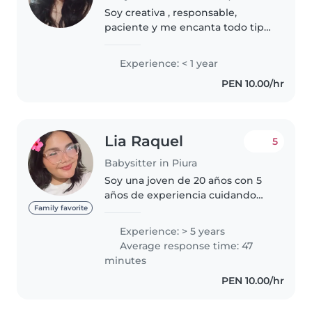
Soy creativa , responsable,
paciente y me encanta todo tipo
de manualidades, música y
juegos. ¡Me encantaría cuidar de
Experience: < 1 year
tus pequeños!
PEN 10.00/hr
Lia Raquel
5
Babysitter in Piura
Soy una joven de 20 años con 5
años de experiencia cuidando
niños de todas las edades,
Family favorite
incluyendo bebés, niños
Experience: > 5 years
pequeños, preescolares,
Average response time: 47
escolares y adolescentes. Tengo
minutes
formación en..
PEN 10.00/hr