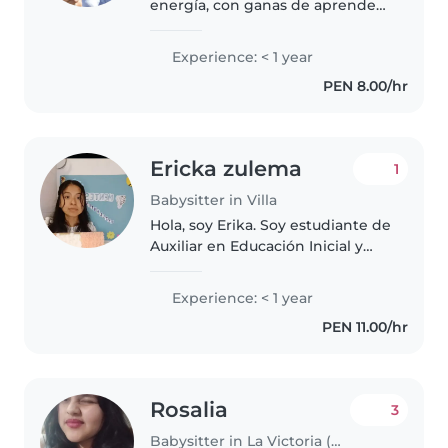
energía, con ganas de aprender
y tener experiencias nuevas, me
gustan los niños, y soy versátil en
Experience: < 1 year
las tareas de casa. Tengo 2 años
PEN 8.00/hr
de experiencia con..
Ericka zulema
1
Babysitter in Villa
Hola, soy Erika. Soy estudiante de
Auxiliar en Educación Inicial y
cuento con formación en
Estimulación Temprana. Mi
Experience: < 1 year
servicio de los domingos incluye
PEN 11.00/hr
una sesión de estimulación de..
Rosalia
3
Babysitter in La Victoria (Provincia de Chiclayo)