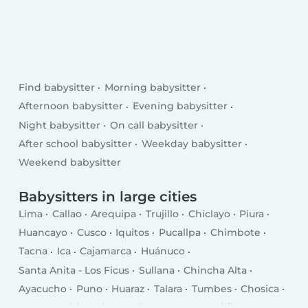
Find babysitter
Morning babysitter
Afternoon babysitter
Evening babysitter
Night babysitter
On call babysitter
After school babysitter
Weekday babysitter
Weekend babysitter
Babysitters in large cities
Lima
Callao
Arequipa
Trujillo
Chiclayo
Piura
Huancayo
Cusco
Iquitos
Pucallpa
Chimbote
Tacna
Ica
Cajamarca
Huánuco
Santa Anita - Los Ficus
Sullana
Chincha Alta
Ayacucho
Puno
Huaraz
Talara
Tumbes
Chosica
Puerto Maldonado
Breña
San Juan
Chilca