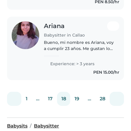
PEN 8.50/hr
encanta leerles cuentos,
enseñarles..
Ariana
Babysitter in Callao
Bueno, mi nombre es Ariana, voy
a cumplir 23 años. Me gustan los
niños ya que de alguna forma
crié y forme a mi hermano que
Experience: > 3 years
actualmente tiene 10 años. Soy
PEN 15.00/hr
una persona creativa, divertida,..
1
...
17
18
19
...
28
Babysits
Babysitter