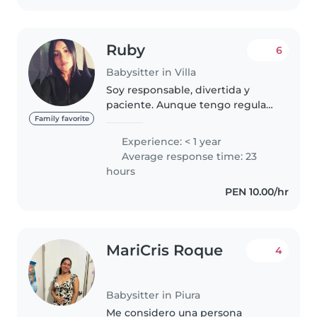
cómodo..
Ruby
6
Babysitter in Villa
Soy responsable, divertida y
paciente. Aunque tengo regular
experiencia como niñera
Family favorite
(principalmente con niños
Experience: < 1 year
pequeños y en edad preescolar
Average response time: 23
familiares), estoy muy
hours
emocionada por la..
PEN 10.00/hr
MariCris Roque
4
Babysitter in Piura
Me considero una persona