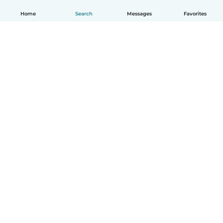
Home
Search
Messages
Favorites
English
How it works
Help
Terms & Privacy
Pricing
Company details
Babysits for Work
Community standards
© Babysits B.V.