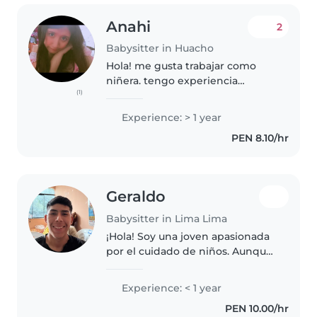
Anahi
2
Babysitter in Huacho
Hola! me gusta trabajar como
niñera. tengo experiencia
(1)
cuidando a mis primos y
trabajando con niños y al
Experience: > 1 year
cuidado de bebes. Soy creativa,
PEN 8.10/hr
divertida y enérgica, y
responsable, además..
Geraldo
Babysitter in Lima Lima
¡Hola! Soy una joven apasionada
por el cuidado de niños. Aunque
soy nuevo, traigo mucha energía
y creatividad para seguir
Experience: < 1 year
aprendiendo y adaptarme en
PEN 10.00/hr
este mundo. Además, estoy