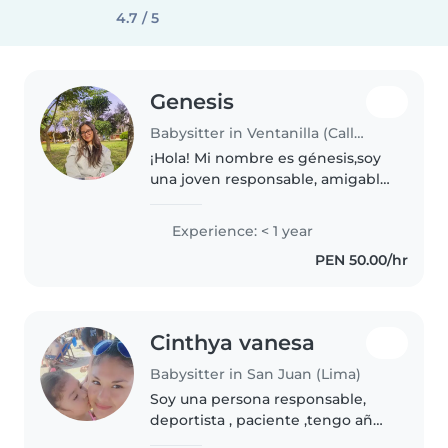
4.7 / 5
Genesis
Babysitter in Ventanilla (Callao)
¡Hola! Mi nombre es génesis,soy
una joven responsable, amigable
y empática, con habilidades en
dibujo, lectura, manualidades,
Experience: < 1 year
música y juegos. Tengo
PEN 50.00/hr
experiencia cuidando niños en
edad..
Cinthya vanesa
Babysitter in San Juan (Lima)
Soy una persona responsable,
deportista , paciente ,tengo años
de experiencia porque soy