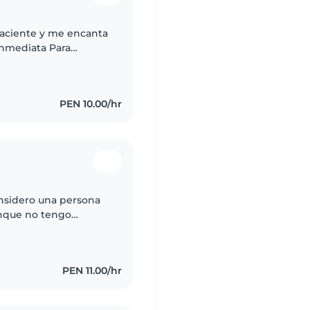
Paciente y me encanta
inmediata Para
o A Lo Que Necesite
PEN 10.00/hr
nsidero una persona
unque no tengo
he cuidado varias
PEN 11.00/hr