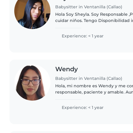
Babysitter in Ventanilla (Callao)
Hola Soy Sheyla. Soy Responsable ,
cuidar niños. Tengo Disponibilidad 
Empezar Mañana . Me Adapto Rapid
Tu Familia y Me Gusta..
Experience: < 1 year
Wendy
Babysitter in Ventanilla (Callao)
Hola, mi nombre es Wendy y me co
responsable, paciente y amable. A
experiencia laboral como niñera, sí 
veces a mis hermanos, primas,..
Experience: < 1 year