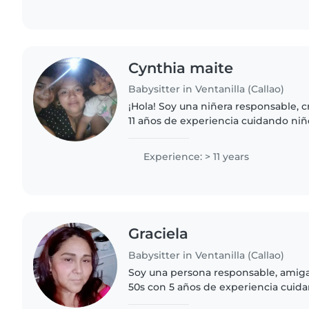
Cynthia maite
Babysitter in Ventanilla (Callao)
¡Hola! Soy una niñera responsable, c
11 años de experiencia cuidando niñ
edades. Tengo mi secundaria y me 
manualidades con los niños...
Experience: > 11 years
Graciela
Babysitter in Ventanilla (Callao)
Soy una persona responsable, amiga
50s con 5 años de experiencia cuid
preescolar. Me encanta jugar y est