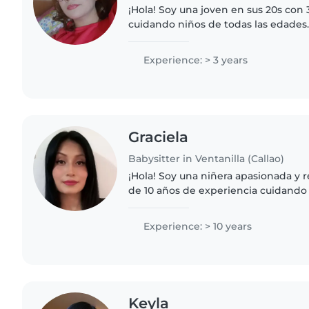
¡Hola! Soy una joven en sus 20s con
cuidando niños de todas las edades.
hacer música y jugar con los niños. 
empática y me encanta..
Experience: > 3 years
Graciela
Babysitter in Ventanilla (Callao)
¡Hola! Soy una niñera apasionada y
de 10 años de experiencia cuidando 
edades. Soy estudiante universitaria
tengo experiencia..
Experience: > 10 years
Keyla