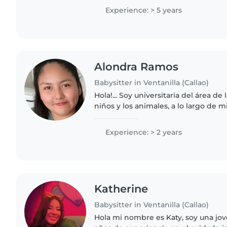
mascotas, cocinar, labores..
Experience: > 5 years
Alondra Ramos
Babysitter in Ventanilla (Callao)
Hola!... Soy universitaria del área de
niños y los animales, a lo largo de 
cuidado a niños, soy responsable y amable. Soy
más..
Experience: > 2 years
Katherine
Babysitter in Ventanilla (Callao)
Hola mi nombre es Katy, soy una jo