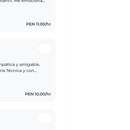
nfantil. Me emociona
os a través de
PEN 11.00/hr
mpática y amigable,
ría Técnica y con
nque no tengo
PEN 10.00/hr