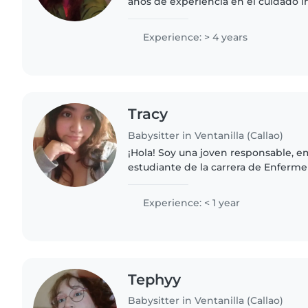
años de experiencia en el cuidado i
acompañar el crecimiento de los niñ
actividades lúdicas y..
Experience: > 4 years
Tracy
Babysitter in Ventanilla (Callao)
¡Hola! Soy una joven responsable, e
estudiante de la carrera de Enferme
formación en primeros auxilios. Au
experiencia previa, estoy..
Experience: < 1 year
Tephyy
Babysitter in Ventanilla (Callao)