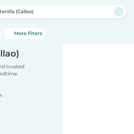
anilla (Callao)
More filters
llao)
ind trusted
bedtime.
n