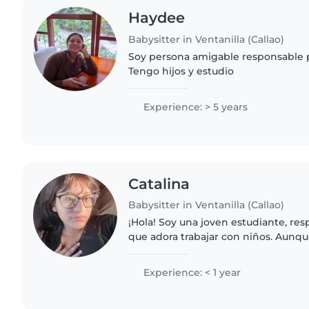
Haydee
Babysitter in Ventanilla (Callao)
Soy persona amigable responsable 
Tengo hijos y estudio
Experience: > 5 years
Catalina
Babysitter in Ventanilla (Callao)
¡Hola! Soy una joven estudiante, re
que adora trabajar con niños. Aunq
experiencia formal, estoy muy entu
de sus niños. Me encanta..
Experience: < 1 year