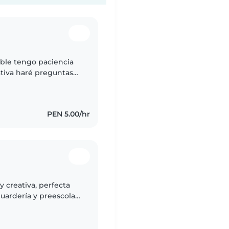
ble tengo paciencia
tiva haré preguntas
o con los niños me
PEN 5.00/hr
 creativa, perfecta
uardería y preescolar.
ualidades y jugar con