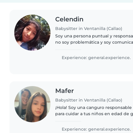
Celendin
Babysitter in Ventanilla (Callao)
Soy una persona puntual y responsa
no soy problemática y soy comunica
siempre cuando tenga dudas de alg
llevo bien puedo hacerlos..
Experience: general.experience.
Mafer
Babysitter in Ventanilla (Callao)
¡Hola! Soy una canguro responsable y
para cuidar a tus niños en edad de g
Me encanta leer cuentos, hacer man
los más pequeños...
Experience: general.experience.