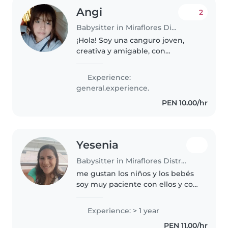
Angi
2
Babysitter in Miraflores District
¡Hola! Soy una canguro joven,
creativa y amigable, con
experiencia en cuidar niños de
todas las edades. Me encanta
Experience:
leer cuentos, hacer
general.experience.
manualidades y enseñar idiomas.
PEN 10.00/hr
También estoy..
Yesenia
Babysitter in Miraflores District
me gustan los niños y los bebés
soy muy paciente con ellos y con
amor los cuido como si fueran
mis propios hijos. tengo 43 años
Experience: > 1 year
y tengo 4 hijas, mis hijas están
PEN 11.00/hr
en la universidad mi..