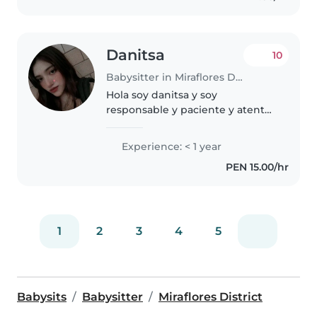
Danitsa
10
Babysitter in Miraflores District
Hola soy danitsa y soy
responsable y paciente y atenta
con las necesidades de los
pequeños siempre he disfrutado
Experience: < 1 year
de pasar tiempo con los niños,
PEN 15.00/hr
Me encanta dibujar, tocar música
y jugar..
1
2
3
4
5
Babysits
Babysitter
Miraflores District