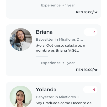
mucha paciencia 😊🤍
Experience: < 1 year
PEN 10.00/hr
Briana
3
Babysitter in Miraflores District
¡Hola! Qué gusto saludarte, mi
nombre es Briana 🤗 Sé
perfectamente que dejar el
cuidado de tus hijos en manos
Experience: < 1 year
de alguien nuevo requiere de
PEN 10.00/hr
mucha confianza y tranquilidad.
Por eso,..
Yolanda
4
Babysitter in Miraflores District
Soy Graduada como Docente de