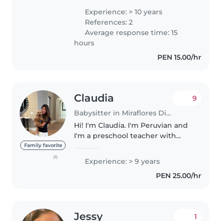
soy muy buena haciendo comida
Experience: > 10 years
y postres para los peques.
References: 2
Average response time: 15
hours
PEN 15.00/hr
Claudia
9
Babysitter in Miraflores District
Hi! I'm Claudia. I'm Peruvian and
I'm a preschool teacher with
over 10 years of experience
Family favorite
working with young children.
(1)
Experience: > 9 years
I'm looking for a part-time
PEN 25.00/hr
babysitting job. I love spending..
Jessy
1