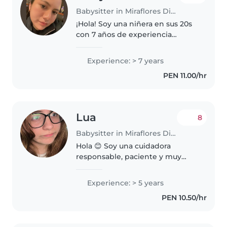
Babysitter in Miraflores District
¡Hola! Soy una niñera en sus 20s
con 7 años de experiencia
cuidando bebés, niños pequeños
y preescolares. Me encanta
Experience: > 7 years
dibujar, leer cuentos y hacer
PEN 11.00/hr
manualidades con los niños.
También..
Lua
8
Babysitter in Miraflores District
Hola 😊 Soy una cuidadora
responsable, paciente y muy
cariñosa, con 5 años de
experiencia cuidando niños de
Experience: > 5 years
diferentes edades. Disfruto
PEN 10.50/hr
mucho pasar tiempo con ellos,
acompañarlos en..