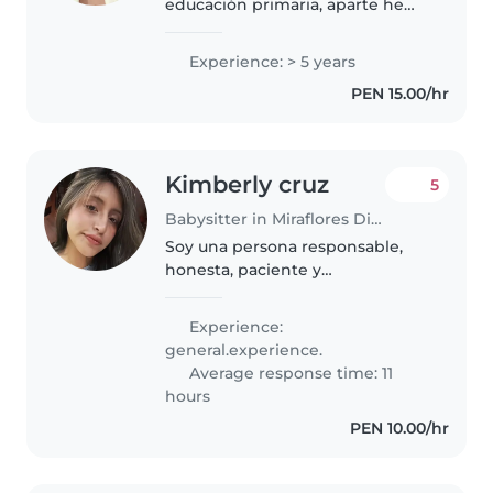
educación primaria, aparte he
trabajado como nana/ niñera
desde el año 2017 trabajando con
Experience: > 5 years
varias familias con el apoyo y
PEN 15.00/hr
cuidado de sus hij@s, cuento..
Kimberly cruz
5
Babysitter in Miraflores District
Soy una persona responsable,
honesta, paciente y
comprometida con mi trabajo.
Actualmente estudio la carrera
Experience:
de Gastronomía, lo que me ha
general.experience.
permitido desarrollar disciplina,
Average response time: 11
organización..
hours
PEN 10.00/hr