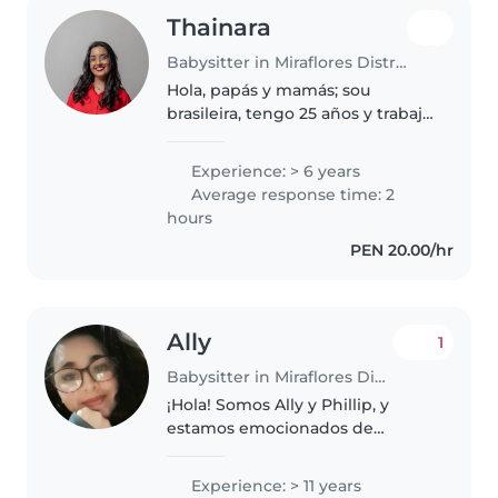
Thainara
Babysitter in Miraflores District
Hola, papás y mamás; sou
brasileira, tengo 25 años y trabajo
como niñera desde los 13 para
familiares y conocidos. Tengo
Experience: > 6 years
experiencia cuidando desde
Average response time: 2
recién nacidos hasta niños de
hours
unos..
PEN 20.00/hr
Ally
1
Babysitter in Miraflores District
¡Hola! Somos Ally y Phillip, y
estamos emocionados de
ofrecer una experiencia única de
cuidado infantil con enfoque
Experience: > 11 years
familiar en Miraflores. Imagina