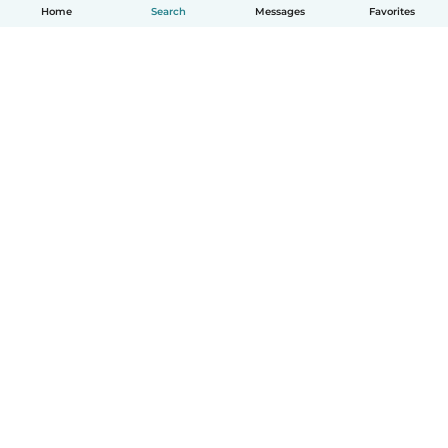
Home
Search
Messages
Favorites
English
How it works
Help
Terms & Privacy
Pricing
Company details
Babysits for Work
Community standards
© Babysits B.V.