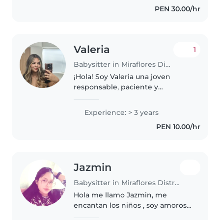
PEN 30.00/hr
que tu hijo o hija pase el día en..
Valeria
1
Babysitter in Miraflores District
¡Hola! Soy Valeria una joven
responsable, paciente y
amigable, tengo años de
experiencia cuidando niños en
Experience: > 3 years
edad preescolar y escolar. Me
PEN 10.00/hr
encanta leer cuentos, hacer
manualidades y..
Jazmin
Babysitter in Miraflores District
Hola me llamo Jazmin, me
encantan los niños , soy amorosa
, empatíca y divertida, tengo