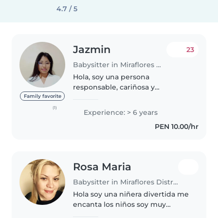
4.7 / 5
Jazmin
23
Babysitter in Miraflores District
Hola, soy una persona
responsable, cariñosa y
comprometida con el cuidado y
Family favorite
bienestar de los niños. Tengo
(1)
Experience: > 6 years
experiencia cuidando bebés y
PEN 10.00/hr
niños, apoyándolos en su
alimentación, rutinas..
Rosa Maria
Babysitter in Miraflores District
Hola soy una niñera divertida me
encanta los niños soy muy
creativa con las manualidades