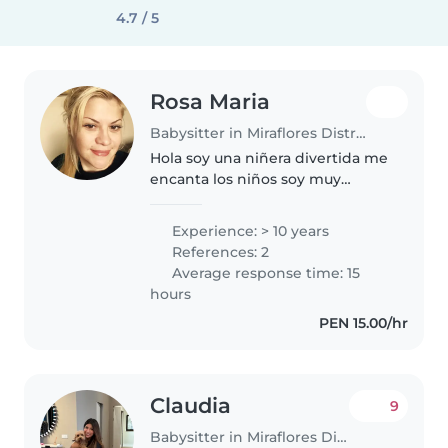
4.7 / 5
Rosa Maria
Babysitter in Miraflores District
Hola soy una niñera divertida me
encanta los niños soy muy
creativa con las manualidades
soy muy buena haciendo comida
Experience: > 10 years
y postres para los peques.
References: 2
Average response time: 15
hours
PEN 15.00/hr
Claudia
9
Babysitter in Miraflores District