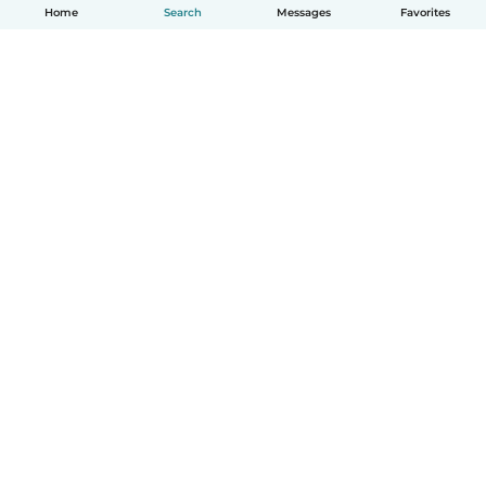
Home
Search
Messages
Favorites
English
How it works
Help
Terms & Privacy
Pricing
Company details
Babysits for Work
Community standards
© Babysits B.V.