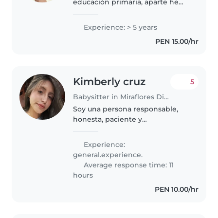
educación primaria, aparte he
trabajado como nana/ niñera
desde el año 2017 trabajando con
Experience: > 5 years
varias familias con el apoyo y
PEN 15.00/hr
cuidado de sus hij@s, cuento..
Kimberly cruz
5
Babysitter in Miraflores District
Soy una persona responsable,
honesta, paciente y
comprometida con mi trabajo.
Actualmente estudio la carrera
Experience:
de Gastronomía, lo que me ha
general.experience.
permitido desarrollar disciplina,
Average response time: 11
organización..
hours
PEN 10.00/hr