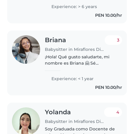
bienestar de los niños. Tengo
Experience: > 6 years
experiencia cuidando bebés y
PEN 10.00/hr
niños, apoyándolos en su
alimentación, rutinas..
Briana
3
Babysitter in Miraflores District
¡Hola! Qué gusto saludarte, mi
nombre es Briana 🤗 Sé
perfectamente que dejar el
cuidado de tus hijos en manos
Experience: < 1 year
de alguien nuevo requiere de
PEN 10.00/hr
mucha confianza y tranquilidad.
Por eso,..
Yolanda
4
Babysitter in Miraflores District
Soy Graduada como Docente de