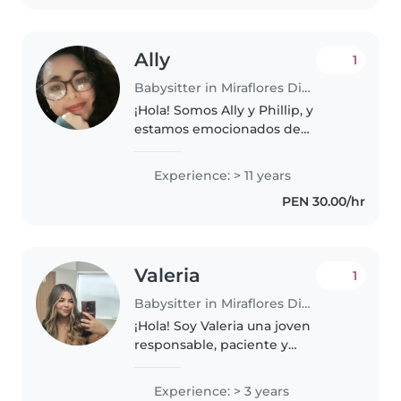
Ally
1
Babysitter in Miraflores District
¡Hola! Somos Ally y Phillip, y
estamos emocionados de
ofrecer una experiencia única de
cuidado infantil con enfoque
Experience: > 11 years
familiar en Miraflores. Imagina
PEN 30.00/hr
que tu hijo o hija pase el día en..
Valeria
1
Babysitter in Miraflores District
¡Hola! Soy Valeria una joven
responsable, paciente y
amigable, tengo años de
experiencia cuidando niños en
Experience: > 3 years
edad preescolar y escolar. Me