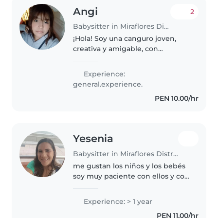
Angi
2
Babysitter in Miraflores District
¡Hola! Soy una canguro joven,
creativa y amigable, con
experiencia en cuidar niños de
todas las edades. Me encanta
Experience:
leer cuentos, hacer
general.experience.
manualidades y enseñar idiomas.
PEN 10.00/hr
También estoy..
Yesenia
Babysitter in Miraflores District
me gustan los niños y los bebés
soy muy paciente con ellos y con
amor los cuido como si fueran
mis propios hijos. tengo 43 años
Experience: > 1 year
y tengo 4 hijas, mis hijas están
PEN 11.00/hr
en la universidad mi..