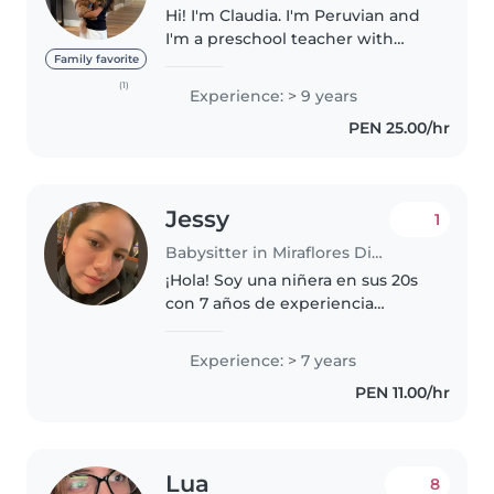
Hi! I'm Claudia. I'm Peruvian and
I'm a preschool teacher with
over 10 years of experience
Family favorite
working with young children.
(1)
Experience: > 9 years
I'm looking for a part-time
PEN 25.00/hr
babysitting job. I love spending..
Jessy
1
Babysitter in Miraflores District
¡Hola! Soy una niñera en sus 20s
con 7 años de experiencia
cuidando bebés, niños pequeños
y preescolares. Me encanta
Experience: > 7 years
dibujar, leer cuentos y hacer
PEN 11.00/hr
manualidades con los niños.
También..
Lua
8