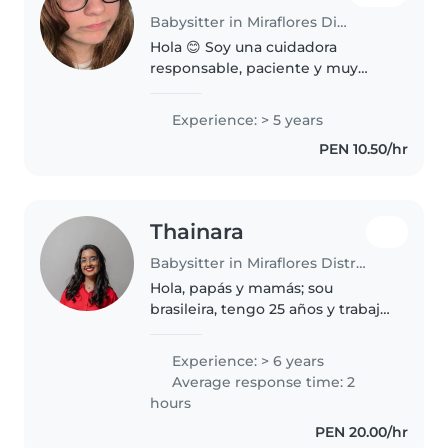
Babysitter in Miraflores District
Hola 😊 Soy una cuidadora
responsable, paciente y muy
cariñosa, con 5 años de
experiencia cuidando niños de
Experience: > 5 years
diferentes edades. Disfruto
PEN 10.50/hr
mucho pasar tiempo con ellos,
acompañarlos en..
Thainara
Babysitter in Miraflores District
Hola, papás y mamás; sou
brasileira, tengo 25 años y trabajo
como niñera desde los 13 para
familiares y conocidos. Tengo
Experience: > 6 years
experiencia cuidando desde
Average response time: 2
recién nacidos hasta niños de
hours
unos..
PEN 20.00/hr