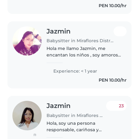
PEN 10.00/hr
encanta leer cuentos, hacer
manualidades y..
Jazmin
Babysitter in Miraflores District
Hola me llamo Jazmin, me
encantan los niños , soy amorosa
, empatíca y divertida, tengo
mucha paciencia 😊🤍
Experience: < 1 year
PEN 10.00/hr
Jazmin
23
Babysitter in Miraflores District
Hola, soy una persona
responsable, cariñosa y
(1)
comprometida con el cuidado y