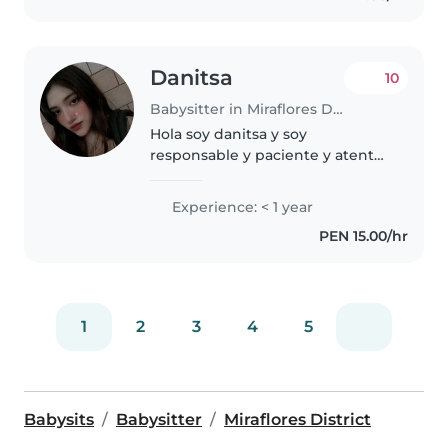
Danitsa
10
Babysitter in Miraflores District
Hola soy danitsa y soy
responsable y paciente y atenta
con las necesidades de los
pequeños siempre he disfrutado
Experience: < 1 year
de pasar tiempo con los niños,
PEN 15.00/hr
Me encanta dibujar, tocar música
y jugar..
1
2
3
4
5
Babysits
Babysitter
Miraflores District