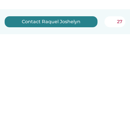
Contact Raquel Joshelyn
27
English
How it works
Help
Terms & Privacy
Pricing
Company details
Babysits for Work
Community standards