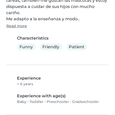
tareas, también me gustan las mascotas y estoy 
dispuesta a cuidar de sus hijos con mucho 
cariño.

Me adapto a la enseñanza y modo..
Read more
Characteristics
Funny
Friendly
Patient
Experience
> 6 years
Experience with age(s)
Baby
•
Toddler
•
Preschooler
•
Gradeschooler