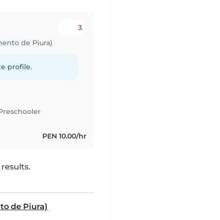
3
mento de Piura)
e profile.
Preschooler
PEN 10.00/hr
results.
to de Piura)