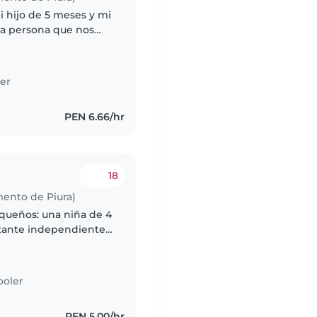
Mi hijo de 5 meses y mi
na persona que nos
a y un perro amigable
er
PEN 6.66/hr
18
mento de Piura)
queños: una niña de 4
tante independientes,
ción, cuidado y
ooler
PEN 5.00/hr