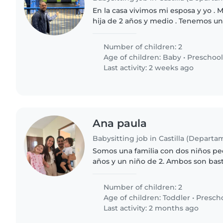
En la casa vivimos mi esposa y yo . 
hija de 2 años y medio . Tenemos u
ayuda con los quehaceres de la cas
Number of children: 2
Age of children:
Baby
•
Preschool
Last activity: 2 weeks ago
Ana paula
Babysitting job in Castilla (Departa
Somos una familia con dos niños pe
años y un niño de 2. Ambos son bas
pero como todo niño necesitan aten
acompañamiento en..
Number of children: 2
Age of children:
Toddler
•
Presch
Last activity: 2 months ago