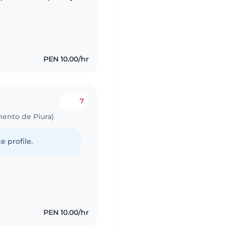
entro y su pago sería
PEN 10.00/hr
7
mento de Piura)
e profile.
PEN 10.00/hr