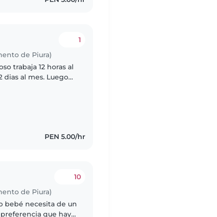
1
mento de Piura)
so trabaja 12 horas al
2 dias al mes. Luego
na nana cama adentro.
PEN 5.00/hr
10
mento de Piura)
ro bebé necesita de un
 preferencia que haya