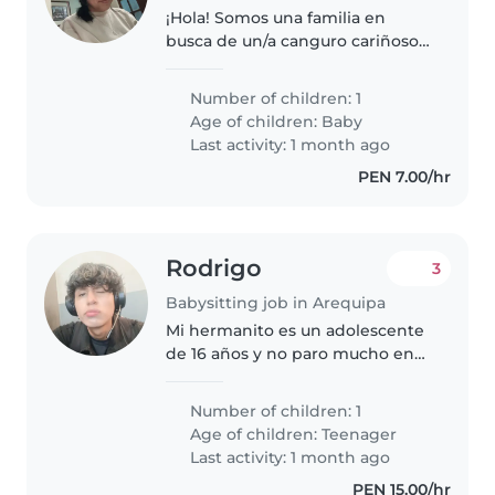
¡Hola! Somos una familia en
busca de un/a canguro cariñoso/a
para nuestro bebé, un pequeño
lleno de energía, muy hablador y
Number of children: 1
juguetón. Necesitamos a alguien
Age of children:
Baby
cómodo/a con mascotas, cocinar..
Last activity: 1 month ago
PEN 7.00/hr
Rodrigo
3
Babysitting job in Arequipa
Mi hermanito es un adolescente
de 16 años y no paro mucho en
mi casa me gustaría que lo
cuiden, yo estudio y me la paso
Number of children: 1
ocupado. Cualquier cosa
Age of children:
Teenager
escribirme a mí...
Last activity: 1 month ago
PEN 15.00/hr