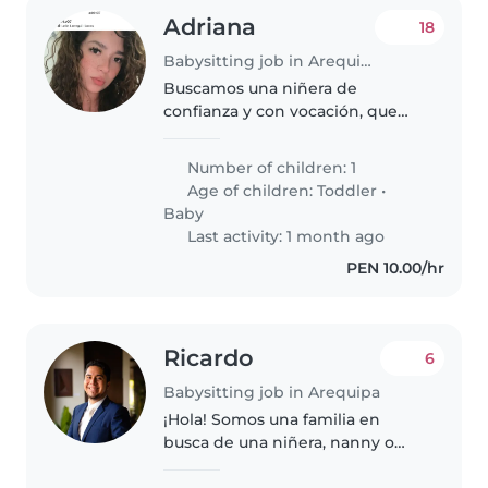
Adriana
18
Babysitting job in Arequipa
Buscamos una niñera de
confianza y con vocación, que
pueda cuidar de nuestro
pequeño, un bebé lleno de
Number of children: 1
energía, inteligente y divertido.
Age of children:
Toddler
•
Nos gustaría que la niñera
Baby
pudiera venir a..
Last activity: 1 month ago
PEN 10.00/hr
Ricardo
6
Babysitting job in Arequipa
¡Hola! Somos una familia en
busca de una niñera, nanny o
cuidador(a) para nuestros dos
niños, un niño en edad