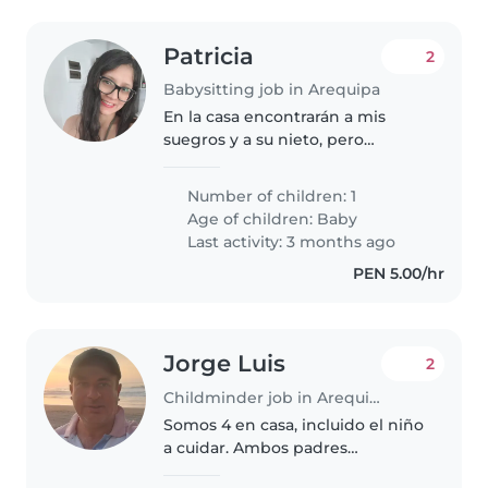
Patricia
2
Babysitting job in Arequipa
En la casa encontrarán a mis
suegros y a su nieto, pero
únicamente se encargará de mi
bebé de 5 meses, y cuando
Number of children: 1
empiece su alimentación
Age of children:
Baby
complementaria únicamente
Last activity: 3 months ago
preparará las papillas..
PEN 5.00/hr
Jorge Luis
2
Childminder job in Arequipa
Somos 4 en casa, incluido el niño
a cuidar. Ambos padres
trabajamos, padre ingeniero y