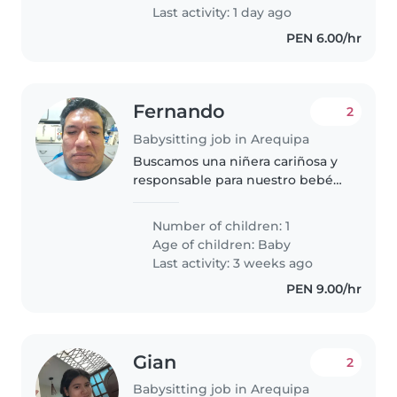
hijas..
Last activity: 1 day ago
PEN 6.00/hr
Fernando
2
Babysitting job in Arequipa
Buscamos una niñera cariñosa y
responsable para nuestro bebé
de pocos meses. Es un pequeño
muy curioso y lleno de energía.
Number of children: 1
La niñera debe estar cómoda
Age of children:
Baby
con tareas del hogar básicas...
Last activity: 3 weeks ago
PEN 9.00/hr
Gian
2
Babysitting job in Arequipa