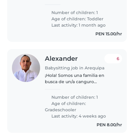
bebé tiene 18 meses !
Number of children: 1
Age of children:
Toddler
Last activity: 1 month ago
PEN 15.00/hr
Alexander
6
Babysitting job in Arequipa
¡Hola! Somos una familia en
busca de un/a canguro
responsable y amable para
nuestro hijo de primaria, que es
Number of children: 1
deportivo, creativo y muy
Age of children:
sociable. Nos encantaría alguien
Gradeschooler
que pueda ayudar..
Last activity: 4 weeks ago
PEN 8.00/hr