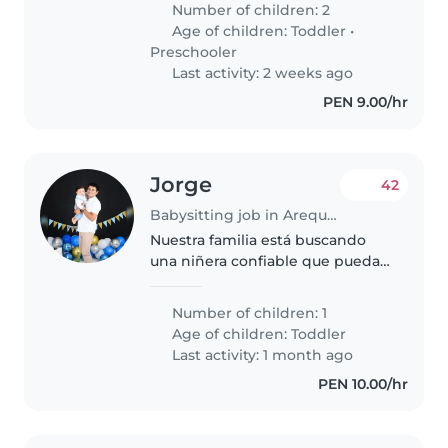
Number of children: 2
preescolar y una niña en edad
Age of children:
Toddler
•
de guardería. Nuestros hijos son
Preschooler
muy energéticos,..
Last activity: 2 weeks ago
PEN 9.00/hr
Jorge
42
Babysitting job in Arequipa
Nuestra familia está buscando
una niñera confiable que pueda
cuidar por horas a nuestro niño
de 2 años 9 meses. Necesitamos
Number of children: 1
una niñera que se sienta cómoda
Age of children:
Toddler
con las mascotas y que..
Last activity: 1 month ago
PEN 10.00/hr