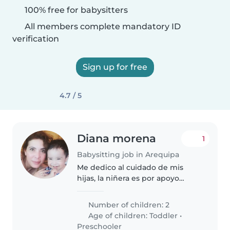
100% free for babysitters
All members complete mandatory ID
verification
Sign up for free
4.7 / 5
Diana morena
1
Babysitting job in Arequipa
Me dedico al cuidado de mis
hijas, la niñera es por apoyo
debido a un problema que
tengo en la columna, somos una
Number of children: 2
familia de 4, mi esposo trabaja
Age of children:
Toddler
•
lejos, somos amigables y mis
Preschooler