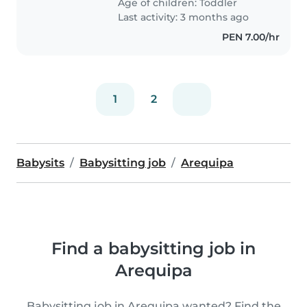
Age of children:
Toddler
cómoda con tareas del hogar.
Last activity: 3 months ago
¡Espero..
PEN 7.00/hr
1
2
Babysits
Babysitting job
Arequipa
Find a babysitting job in
Arequipa
Babysitting job in Arequipa wanted? Find the