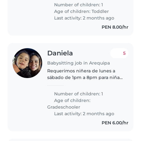
madre psicóloga. Brindamos un
Number of children: 1
trato muy respetuoso y a la
Age of children:
Toddler
cuidadora la consideramos como
Last activity: 2 months ago
parte..
PEN 8.00/hr
Daniela
5
Babysitting job in Arequipa
Requerimos niñera de lunes a
sábado de 1pm a 8pm para niña
de 6 años, es amable, cariñosa,
muy juguetona, diagnosticada
Number of children: 1
con TEA grado 1 Es un poco
Age of children:
inflexible por lo que necesita
Gradeschooler
adaptarse..
Last activity: 2 months ago
PEN 6.00/hr