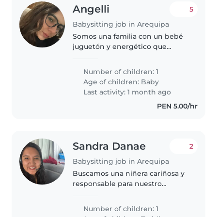
Angelli
5
Babysitting job in Arequipa
Somos una familia con un bebé
juguetón y energético que
necesita una niñera de confianza.
Buscamos a alguien que se
Number of children: 1
sienta cómodo/a cuidando de
Age of children:
Baby
nuestra mascota, cocinando
Last activity: 1 month ago
algunas comidas,..
PEN 5.00/hr
Sandra Danae
2
Babysitting job in Arequipa
Buscamos una niñera cariñosa y
responsable para nuestro
pequeño de 1.7 meses, que es
curioso, amigable y cariñoso. Nos
Number of children: 1
encantaría alguien que esté