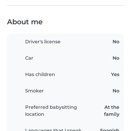
About me
Driver's license
No
Car
No
Has children
Yes
Smoker
No
Preferred babysitting
At the
location
family
Languages that I speak
Spanish