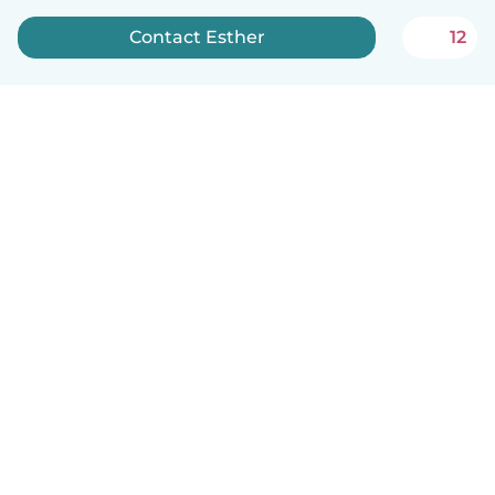
Contact Esther
12
English
How it works
Help
Terms & Privacy
Pricing
Company details
Babysits for Work
Community standards