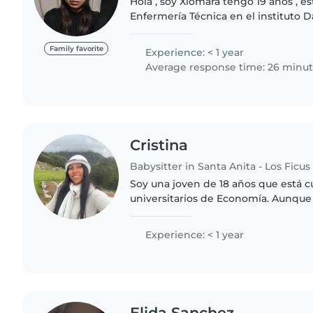
Hola , soy Xiomara tengo 19 años , e
Enfermería Técnica en el instituto Da
me gusta mucho cuidar a los niñ@s 
divertida con..
Family favorite
Experience: < 1 year
Average response time: 26 minu
Cristina
Babysitter in Santa Anita - Los Ficus
Soy una joven de 18 años que está 
universitarios de Economía. Aunque
mucha experiencia laboral, he ayud
niños en una guardería y..
Experience: < 1 year
Elida Sanchez