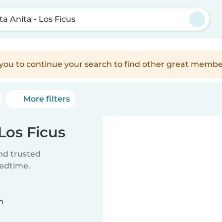
ta Anita - Los Ficus
e you to continue your search to find other great membe
More filters
 Los Ficus
ind trusted
bedtime.
n