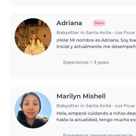
Adriana
New
Babysitter in Santa Anita - Los Ficus
¡Hola! Mi nombre es Adriana. Soy ba
Inicial y actualmente me desempeñ
Educación Inicial, trabajando diari
etapa preescolar...
Experience: > 3 years
Marilyn Mishell
Babysitter in Santa Anita - Los Ficus
Hola, empecé cuidando a niños des
hasta la actualidad, tengo mucha ex
paciencia. Empecé cuidando a mis h
familiares cercanos..
Experience: general.experience.