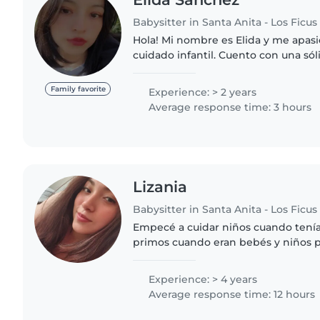
Babysitter in Santa Anita - Los Ficus
Hola! Mi nombre es Elida y me apas
cuidado infantil. Cuento con una sól
cuidando tanto a mis hermanos m
trabajando de forma externa con otr
Family favorite
Experience: > 2 years
Average response time: 3 hours
Lizania
Babysitter in Santa Anita - Los Ficus
Empecé a cuidar niños cuando tenía 
primos cuando eran bebés y niños 
Actualmente estudio una carrera su
de tiempo libre y me gustaría..
Experience: > 4 years
Average response time: 12 hours