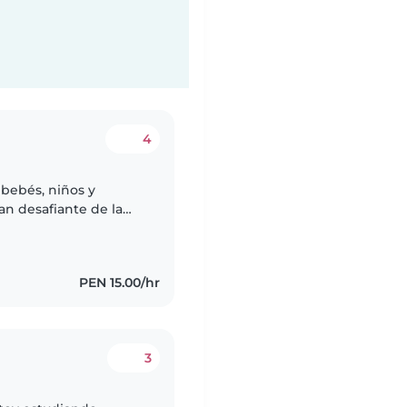
4
 bebés, niños y
an desafiante de la
diante de Enfermería
PEN 15.00/hr
3