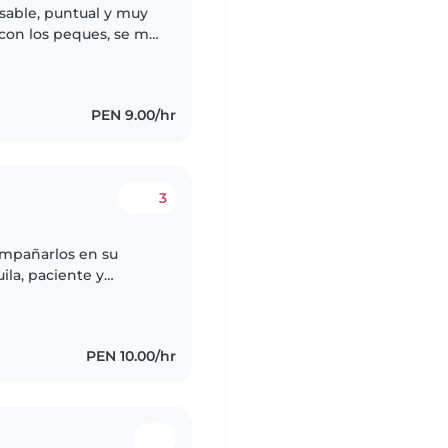
sable, puntual y muy
con los peques, se me
pañarlos en su rutina.
PEN 9.00/hr
3
ompañarlos en su
ila, paciente y
 cada niño según su
PEN 10.00/hr