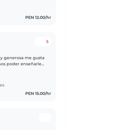
ños con necesidades
PEN 12.00/hr
5
 y generosa me gusta
ños poder enseñarles
s
es
PEN 15.00/hr