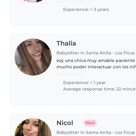
graciosas he trabajado cuidando ni
especiales síndrome de..
Experience: > 3 years
Thalia
Babysitter in Santa Anita - Los Ficus
soy una chica muy amable paciente
mucho poder interactuar con los ni
cosas nuevas ayudarles en sus tarea
Experience: < 1 year
Average response time: 22 minut
Nicol
New
Babysitter in Santa Anita - Los Ficus