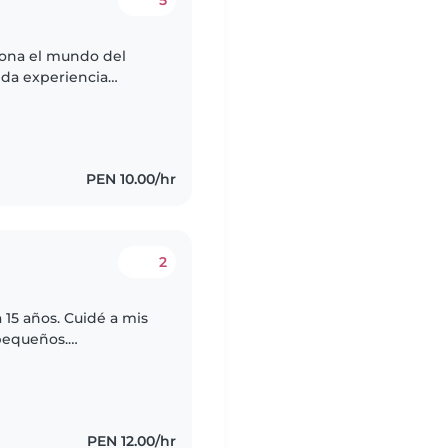
5
iona el mundo del
ida experiencia
enores como
as..
PEN 10.00/hr
2
15 años. Cuidé a mis
pequeños.
perior pero dispongo
PEN 12.00/hr