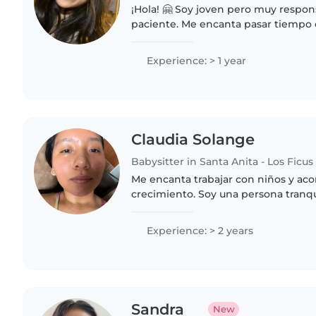
¡Hola! 🤗 Soy joven pero muy respon
paciente. Me encanta pasar tiempo 
da super bien jugar, enseñar y acom
Busco una familia..
Experience: > 1 year
Claudia Solange
Babysitter in Santa Anita - Los Ficus
Me encanta trabajar con niños y ac
crecimiento. Soy una persona tranqu
respetuosa, que busca conectar con
personalidad. Más que cuidarlos,..
Experience: > 2 years
Sandra
New