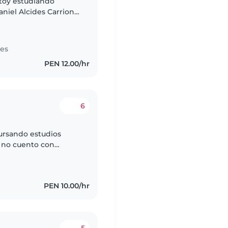
stoy estudiando
niel Alcides Carrion ,
, soy muy paciente y
tes
PEN 12.00/hr
6
cursando estudios
 no cuento con
ado en el cuidado de
PEN 10.00/hr