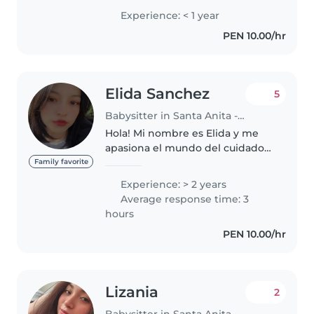
Aunque no cuento con mucha
Experience: < 1 year
experiencia laboral, he ayudado
PEN 10.00/hr
en el cuidado de niños en una
guardería y..
Elida Sanchez
5
Babysitter in Santa Anita - Los Ficus
Hola! Mi nombre es Elida y me
apasiona el mundo del cuidado
infantil. Cuento con una sólida
Family favorite
experiencia cuidando tanto a
Experience: > 2 years
mis hermanos menores como
Average response time: 3
trabajando de forma externa con
hours
otras..
PEN 10.00/hr
Lizania
2
Babysitter in Santa Anita - Los Ficus