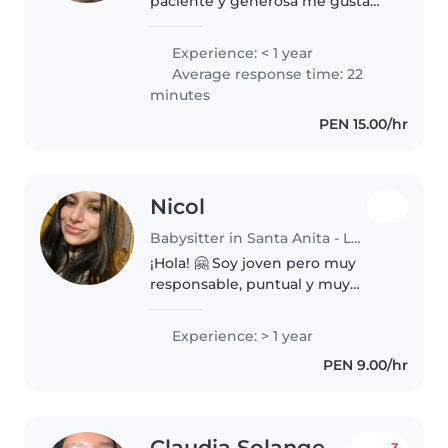
paciente y generosa me gusta
mucho poder interactuar con los
niños poder enseñarles cosas
Experience: < 1 year
nuevas ayudarles en sus tareas
Average response time: 22
minutes
PEN 15.00/hr
Nicol
Babysitter in Santa Anita - Los Ficus
¡Hola! 🤗 Soy joven pero muy
responsable, puntual y muy
paciente. Me encanta pasar
tiempo con los peques, se me da
Experience: > 1 year
super bien jugar, enseñar y
PEN 9.00/hr
acompañarlos en su rutina.
Busco una familia..
Claudia Solange
3