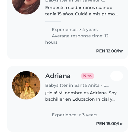
Empecé a cuidar niños cuando
tenía 15 años. Cuidé a mis primos
cuando eran bebés y niños
pequeños. Actualmente estudio
Experience: > 4 years
una carrera superior pero
Average response time: 12
dispongo de tiempo libre y me
hours
gustaría..
PEN 12.00/hr
Adriana
New
Babysitter in Santa Anita - Los Ficus
¡Hola! Mi nombre es Adriana. Soy
bachiller en Educación Inicial y
actualmente me desempeño
como profesora de Educación
Experience: > 3 years
Inicial, trabajando diariamente
PEN 15.00/hr
con niños en etapa preescolar...