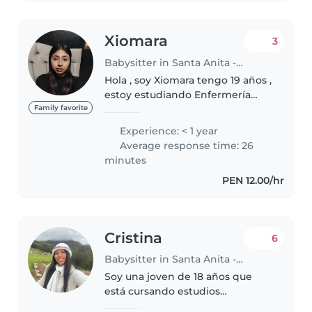
Xiomara
3
Babysitter in Santa Anita - Los Ficus
Hola , soy Xiomara tengo 19 años ,
estoy estudiando Enfermería
Técnica en el instituto Daniel
Family favorite
Alcides Carrion , me gusta
Experience: < 1 year
mucho cuidar a los niñ@s , soy
Average response time: 26
muy paciente y divertida con..
minutes
PEN 12.00/hr
Cristina
6
Babysitter in Santa Anita - Los Ficus
Soy una joven de 18 años que
está cursando estudios
universitarios de Economía.