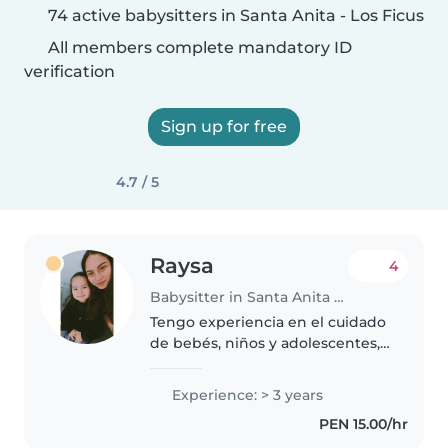
74 active babysitters in Santa Anita - Los Ficus
All members complete mandatory ID
verification
Sign up for free
4.7 / 5
Raysa
4
Babysitter in Santa Anita - Los Ficus
Tengo experiencia en el cuidado
de bebés, niños y adolescentes,
incluso en esa etapa tan
desafiante de la adolescencia.
Experience: > 3 years
Actualmente soy estudiante de
PEN 15.00/hr
Enfermería y también cuento
con..