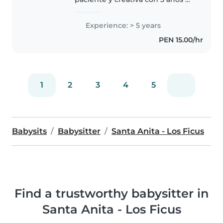
experiencia cuidando niños en
edad de guardería, preescolar y
Experience: > 5 years
primaria. Actualmente
PEN 15.00/hr
estudiante de la carrera de
educación..
1
2
3
4
5
Babysits
Babysitter
Santa Anita - Los Ficus
Find a trustworthy babysitter in
Santa Anita - Los Ficus