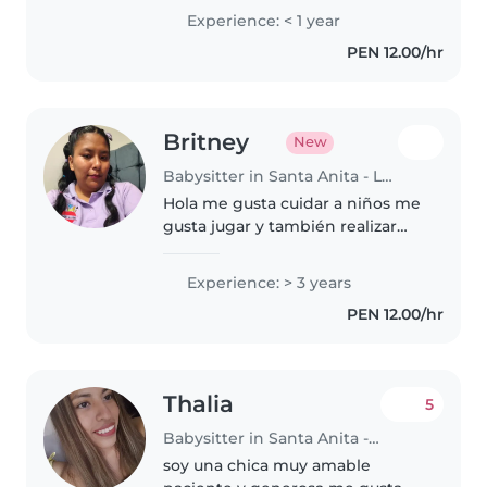
administración hasta el 3 ciclo,
Experience: < 1 year
Tengo bastante paciencia con los
PEN 12.00/hr
niños, carismática, alegre,..
Britney
New
Babysitter in Santa Anita - Los Ficus
Hola me gusta cuidar a niños me
gusta jugar y también realizar
aseo de casa soy paciente muy
divertida y graciosas he
Experience: > 3 years
trabajado cuidando niños con
PEN 12.00/hr
necesidades especiales
síndrome de..
Thalia
5
Babysitter in Santa Anita - Los Ficus
soy una chica muy amable