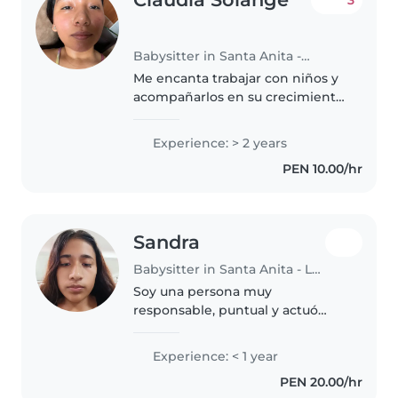
Babysitter in Santa Anita - Los Ficus
Me encanta trabajar con niños y
acompañarlos en su crecimiento.
Soy una persona tranquila,
paciente y respetuosa, que busca
Experience: > 2 years
conectar con cada niño según su
PEN 10.00/hr
personalidad. Más que cuidarlos,..
Sandra
Babysitter in Santa Anita - Los Ficus
Soy una persona muy
responsable, puntual y actuó
fácilmente en ocasiones que
necesita apoyo
Experience: < 1 year
PEN 20.00/hr