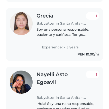
Grecia
1
Babysitter in Santa Anita - Los Ficus
Soy una persona responsable,
paciente y cariñosa. Tengo
experiencia cuidando niños
pequeños, acompañándolos en
Experience: > 5 years
sus rutinas diarias, juegos,
PEN 10.00/hr
alimentación y descanso. Me
gusta crear..
Nayelli Asto
1
Egoavil
Babysitter in Santa Anita - Los Ficus
¡Hola! Soy una nana responsable,
paciente y creativa con 5 años de