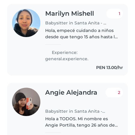
Marilyn Mishell
1
Babysitter in Santa Anita - Los Ficus
Hola, empecé cuidando a niños
desde que tengo 15 años hasta la
actualidad, tengo mucha
experiencia, cuidado y paciencia.
Experience:
Empecé cuidando a mis
general.experience.
hermanos, hijos de familiares
PEN 13.00/hr
cercanos..
Angie Alejandra
2
Babysitter in Santa Anita - Los Ficus
Hola a TODOS. Mi nombre es
Angie Portilla, tengo 26 años de
edad, estudie la carrera de