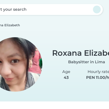
rt your search
na Elizabeth
Roxana Elizab
Babysitter in Lima
Age
Hourly rat
43
PEN 11.00/h