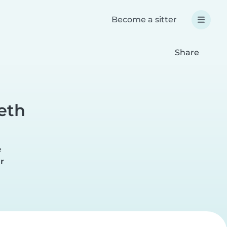
Become a sitter
Share
eth
e
r