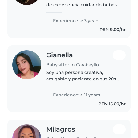
de experiencia cuidando bebés y
como auxiliar de educación
inicial de niños pequeños y
Experience: > 3 years
preescolares. Soy responsable,
PEN 9.00/hr
creativa y amigable. Tengo
experiencia..
Gianella
Babysitter in Carabayllo
Soy una persona creativa,
amigable y paciente en sus 20s
con once años de experiencia en
el cuidado de niños de todas las
Experience: > 11 years
edades. Me encanta hacer
PEN 15.00/hr
manualidades y música con los
niños,..
Milagros