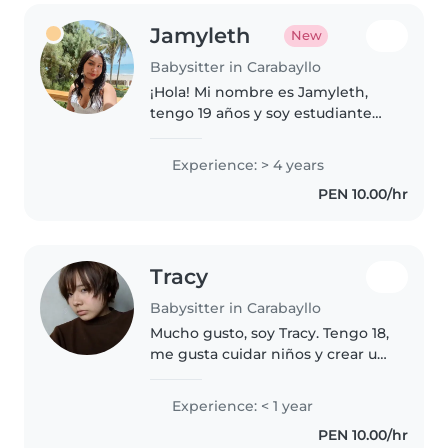
Jamyleth
New
Babysitter in Carabayllo
¡Hola! Mi nombre es Jamyleth,
tengo 19 años y soy estudiante
de Derecho. Me considero una
persona responsable, paciente,
Experience: > 4 years
cariñosa y comprometida con el
PEN 10.00/hr
bienestar de los niños. Tengo..
Tracy
Babysitter in Carabayllo
Mucho gusto, soy Tracy. Tengo 18,
me gusta cuidar niños y crear un
ambiente tranquilo, divertido y
seguro para ellos. Estaré muy
Experience: < 1 year
feliz de poder trabajar con
PEN 10.00/hr
ustedes.