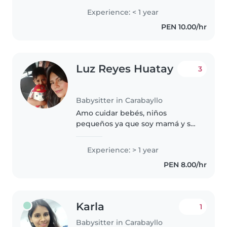
años , enseñando desde el nivel
Experience: < 1 year
inicial hasta secundaria y
PEN 10.00/hr
actualmente estoy en mi 7mo
ciclo..
Luz Reyes Huatay
3
Babysitter in Carabayllo
Amo cuidar bebés, niños
pequeños ya que soy mamá y se
los cuidados que necesitan, me
gusta hacer dibujos juegos, soy
Experience: > 1 year
muy responsable, amigable y
PEN 8.00/hr
sobre todo y lo más importante
de confianza...
Karla
1
Babysitter in Carabayllo