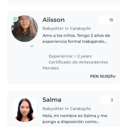
Alisson
15
Babysitter in Carabayllo
Amo a los niños. Tengo 2 años de
experiencia formal trabajando
(2)
con pequeños desde los 6 meses
de edad, además de la
Experience: > 2 years
experiencia personal de haber
Certificado de Antecedentes
criado a mis 3 hermanos desde
Penales
su nacimiento...
PEN 10.00/hr
Salma
2
Babysitter in Carabayllo
Hola, mi nombre es Salma y me
pongo a disposición como