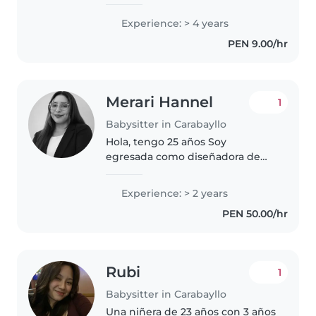
niñera. Me considero una
persona responsable, amable,
Experience: > 4 years
muy creativa y con un profundo
PEN 9.00/hr
amor por los niños. Aunque
estoy iniciando..
Merari Hannel
1
Babysitter in Carabayllo
Hola, tengo 25 años Soy
egresada como diseñadora de
interiores Tengo experiencia
como niñera Soy la segunda de 6
Experience: > 2 years
hermanos Soy muy paciente con
PEN 50.00/hr
los niños Procuro siempre ser
muy responsable
Rubi
1
Babysitter in Carabayllo
Una niñera de 23 años con 3 años