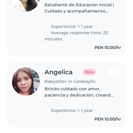
Estudiante de Educación Inicial |
Cuidado y acompañamiento
infantil | Juegos y actividades
educativas Soy estudiante de
Experience: < 1 year
Educación Inicial y me gusta
Average response time: 25
mucho compartir y acompañar a
minutes
los..
PEN 10.00/hr
Angelica
New
Babysitter in Carabayllo
Brindo cuidado con amor,
paciencia y dedicación, creando
un ambiente seguro donde los
niños puedan jugar, aprender y
Experience: < 1 year
sentirse felices. 💕
PEN 10.00/hr