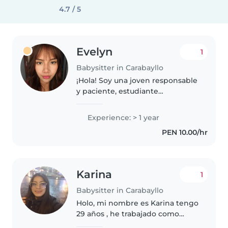
4.7 / 5
Evelyn
1
Babysitter in Carabayllo
¡Hola! Soy una joven responsable
y paciente, estudiante
universitaria de la carrera de
enfermería, con 1 año de
Experience: > 1 year
experiencia cuidando niños en
PEN 10.00/hr
edad de preescolar y primaria.
Me encanta..
Karina
1
Babysitter in Carabayllo
Holo, mi nombre es Karina tengo
29 años , he trabajado como
docente de inglés durante 6