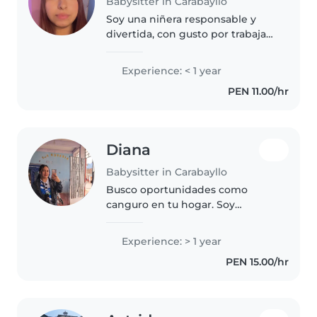
Babysitter in Carabayllo
Soy una niñera responsable y
divertida, con gusto por trabajar
con niños pequeños siempre
con mucha paciencia. Tengo
Experience: < 1 year
experiencias en dibujo, música y
PEN 11.00/hr
juegos. Me siento cómoda
cocinando..
Diana
Babysitter in Carabayllo
Busco oportunidades como
canguro en tu hogar. Soy
creativo y me encanta pasar
tiempo con niños desde bebés
Experience: > 1 year
hasta escolares. Me encanta leer,
PEN 15.00/hr
hacer manualidades y música.
Puedo ayudar..