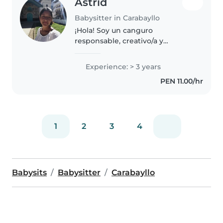
Astrid
Babysitter in Carabayllo
¡Hola! Soy un canguro
responsable, creativo/a y
empático/a en sus 20s con 3 años
de experiencia cuidando niños
Experience: > 3 years
de todas las edades. Me encanta
PEN 11.00/hr
dibujar, leer cuentos, hacer
manualidades..
1
2
3
4
Babysits
Babysitter
Carabayllo