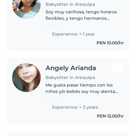
Babysitter in Arequipa
Soy muy cariñosa, tengo horaros
flexibles, y tengo hermanos
menores, por lo cual me
relaciono muy bien con niños
Experience: < 1 year
PEN 10.00/hr
Angely Arianda
Babysitter in Arequipa
Me gusta pasar tiempo con los
niños y/o bebés soy muy atenta y
cariñosa y estudio educación
inicial por el mismo motivo que
Experience: > 3 years
me gusta conectar con los niños
PEN 12.00/hr
pequeños y ser parte de..