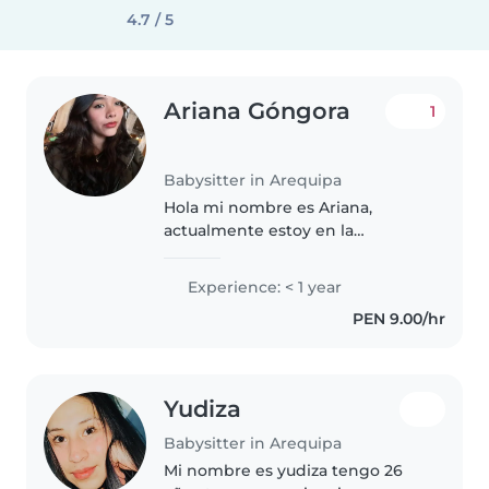
4.7 / 5
Ariana Góngora
1
Babysitter in Arequipa
Hola mi nombre es Ariana,
actualmente estoy en la
universidad estudiando la carrera
de psicología. Soy una persona
Experience: < 1 year
apasionada por el cuidado de los
PEN 9.00/hr
niños, estoy llena de energía y..
Yudiza
Babysitter in Arequipa
Mi nombre es yudiza tengo 26