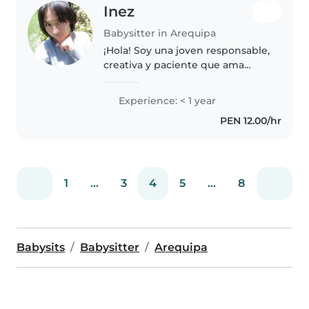
Inez
Babysitter in Arequipa
¡Hola! Soy una joven responsable,
creativa y paciente que ama
trabajar con niños. Aunque soy
nueva en el mundo del cuidado
Experience: < 1 year
infantil, tengo habilidades en
PEN 12.00/hr
dibujo, lectura y música que..
1
...
3
4
5
...
8
Babysits
Babysitter
Arequipa