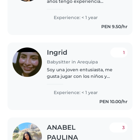
años tengo experiencia
cuidando bebés recién nacidos y
preescolares Soy una niñera
Experience: < 1 year
paciente, dedicada y con 3 años
PEN 9.50/hr
de experiencia, con
conocimientos en..
Ingrid
1
Babysitter in Arequipa
Soy una joven entusiasta, me
gusta jugar con los niños y
guiarlos. Soy muy alegre y
divertida, también me gusta
Experience: < 1 year
mucho crear nuevas cosas y
PEN 10.00/hr
experimentar con el arte
ANABEL
3
PAULINA