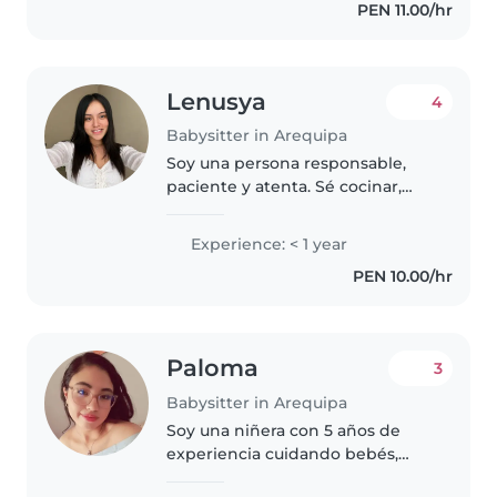
PEN 11.00/hr
cualidades. Si quiere más
información..
Lenusya
4
Babysitter in Arequipa
Soy una persona responsable,
paciente y atenta. Sé cocinar,
mantener el orden y realizar
tareas básicas del hogar. Me
Experience: < 1 year
gustan los niños y he estado
PEN 10.00/hr
rodeada de niños con autismo,
por..
Paloma
3
Babysitter in Arequipa
Soy una niñera con 5 años de
experiencia cuidando bebés,
niños pequeños y preescolares.