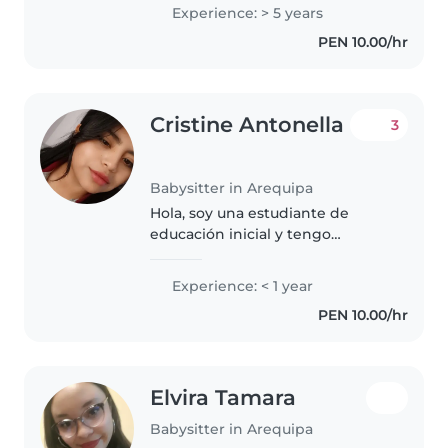
Soy paciente, amigable y
Experience: > 5 years
bondadosa. Tengo habilidades
PEN 10.00/hr
para dibujar, leer a los niños,
hacer..
Cristine Antonella
3
Babysitter in Arequipa
Hola, soy una estudiante de
educación inicial y tengo
experiencia cuidando niños. Soy
responsable y paciente, y me
Experience: < 1 year
encanta leer cuentos, hacer
PEN 10.00/hr
manualidades y jugar con los
pequeños...
Elvira Tamara
Babysitter in Arequipa