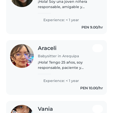
¡Hola! Soy una joven niñera
responsable, amigable y
paciente, lista para cuidar a tus
hijos con dedicación. Aunque soy
Experience: < 1 year
nueva en el cuidado infantil,
PEN 9.00/hr
tengo habilidades como dibujar,..
Araceli
Babysitter in Arequipa
¡Hola! Tengo 25 años, soy
responsable, paciente y
empática, con una educación
universitaria. Aunque no tengo
Experience: < 1 year
experiencia formal en cuidado
PEN 10.00/hr
de niños, tengo habilidades
como contar cuentos,..
Vania