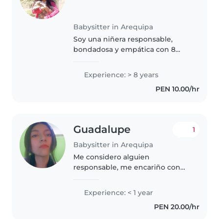
Babysitter in Arequipa
Soy una niñera responsable,
bondadosa y empática con 8
años de experiencia cuidando
bebés, niños pequeños,
Experience: > 8 years
preescolares y escolares. Soy
PEN 10.00/hr
egresada de Psicología en la
UNSA, poseo habilidades..
Guadalupe
1
Babysitter in Arequipa
Me considero alguien
responsable, me encariño con
los niños que cuidó, tengo
paciencia y pasión por lo que
Experience: < 1 year
hago. cuento con experiencia de
PEN 20.00/hr
1 año, he cuidado a niños de 7
meses a 2..