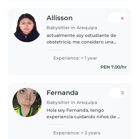
Allisson
4
Babysitter in Arequipa
actualmente soy estudiante de
obstetricia, me considero una
persona paciente y responsable.
Aunque estoy iniciando con lo
Experience: < 1 year
de ser niñera, he cuidado a
PEN 7.00/hr
hermanitos y familiares. me
gusta..
Fernanda
2
Babysitter in Arequipa
Hola soy Fernanda, tengo
experiencia cuidando niños de 2
a 10 años, soy muy dinámica y
me gusta crear juegos para que
Experience: > 2 years
los niños desarrollen sus