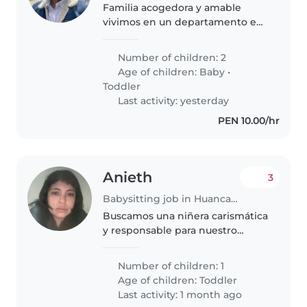
Familia acogedora y amable
vivimos en un departamento en
la ribera. Tenemos dos niños
pequeños muy lindos, un niño y
Number of children: 2
una niña. Necesitamos ayuda por
Age of children:
Baby
•
las tardes todo siempre con la..
Toddler
Last activity: yesterday
PEN 10.00/hr
Anieth
3
Babysitting job in Huancayo
Buscamos una niñera carismática
y responsable para nuestro
pequeño de 1 año, lleno de
energía e inteligencia.
Number of children: 1
Necesitamos alguien cómodo
Age of children:
Toddler
con tareas del hogar básicas.
Last activity: 1 month ago