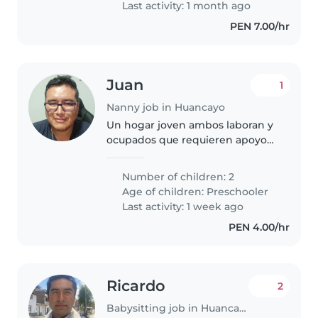
Last activity: 1 month ago
PEN 7.00/hr
Juan
1
Nanny job in Huancayo
Un hogar joven ambos laboran y
ocupados que requieren apoyo
para los niños. Los niños en un
hogar de amor, paciencia y
Number of children: 2
comprensión que requieren el
Age of children:
Preschooler
trato comprometido hacia un
Last activity: 1 week ago
desarrollo..
PEN 4.00/hr
Ricardo
2
Babysitting job in Huancayo