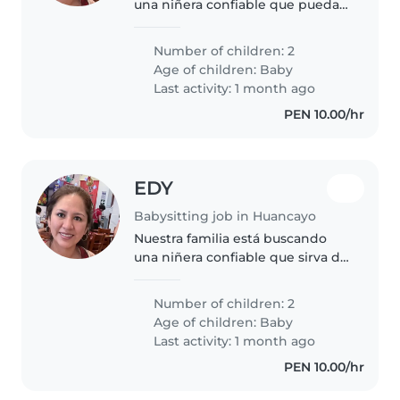
una niñera confiable que pueda
apoyar en el cuidado de nuestras
2 niñas, uno de 2 años y otro de 7
Number of children: 2
meses. No dudes en ponerte en
Age of children:
Baby
contacto conmigo para..
Last activity: 1 month ago
PEN 10.00/hr
EDY
Babysitting job in Huancayo
Nuestra familia está buscando
una niñera confiable que sirva de
apoyo con nuestras 2 niñas, una
de 2 años y otro de 7 meses. No
Number of children: 2
dudes en ponerte en contacto
Age of children:
Baby
conmigo para hacer una..
Last activity: 1 month ago
PEN 10.00/hr