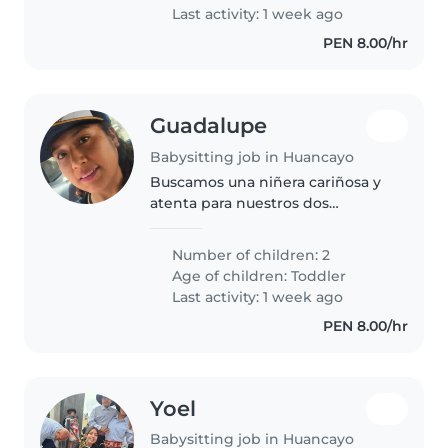
tarea y..
Last activity: 1 week ago
PEN 8.00/hr
Guadalupe
Babysitting job in Huancayo
Buscamos una niñera cariñosa y
atenta para nuestros dos
pequeños de 4 y 6 años. Son
niños divertidos, inteligentes y
Number of children: 2
llenos de energía. Nos encantaría
Age of children:
Toddler
una persona responsable que
Last activity: 1 week ago
los..
PEN 8.00/hr
Yoel
Babysitting job in Huancayo