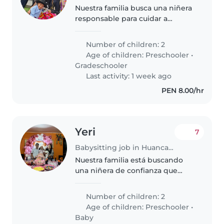
Nuestra familia busca una niñera
responsable para cuidar a
nuestros dos hijos: un pequeño
en edad preescolar y otro en
Number of children: 2
primaria. Ideal que sea juguetona
Age of children:
Preschooler
•
y cariñosa, para compartir..
Gradeschooler
Last activity: 1 week ago
PEN 8.00/hr
Yeri
7
Babysitting job in Huancayo
Nuestra familia está buscando
una niñera de confianza que
pueda cuidar a nuestros 2 hijos,
un bebé de 1 año y medio y una
Number of children: 2
niña de 4años. Necesitamos una
Age of children:
Preschooler
•
niñera que se sienta cómoda..
Baby