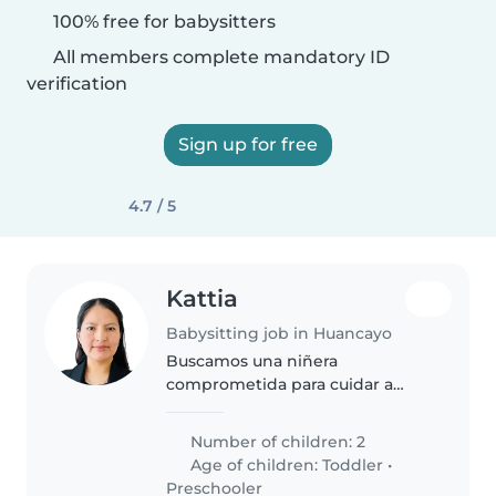
100% free for babysitters
All members complete mandatory ID
verification
Sign up for free
4.7 / 5
Kattia
Babysitting job in Huancayo
Buscamos una niñera
comprometida para cuidar a
nuestros dos pequeños, un niño
de 2 años y otro de 4, llenos de
Number of children: 2
energía y cariño. Queremos a
Age of children:
Toddler
•
alguien amable que ayude con la
Preschooler