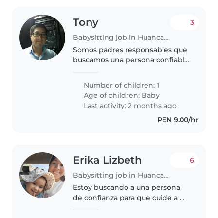
Tony
3
Babysitting job in Huancayo
Somos padres responsables que
buscamos una persona confiable
y comprometida para el cuidado
de nuestra princesita. Queremos
Number of children: 1
crear una relación de confianza y
Age of children:
Baby
un ambiente positivo tanto..
Last activity: 2 months ago
PEN 9.00/hr
Erika Lizbeth
6
Babysitting job in Huancayo
Estoy buscando a una persona
de confianza para que cuide a mi
bebé de 1 año 4 meses. Horario:
De lunes a viernes, 3 horas por