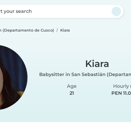
rt your search
án (Departamento de Cusco)
Kiara
Kiara
Babysitter in San Sebastián (Departa
Age
Hourly 
21
PEN 11.