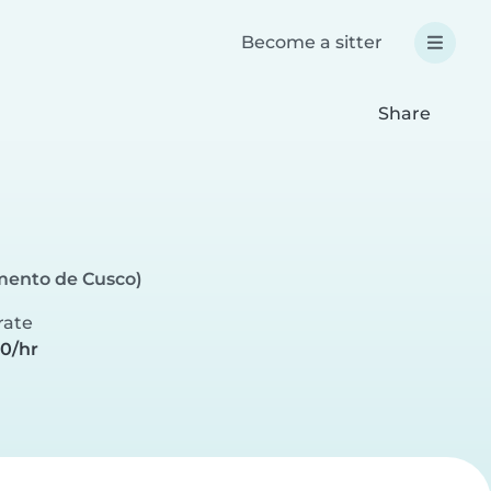
Become a sitter
Share
mento de Cusco)
rate
00/hr