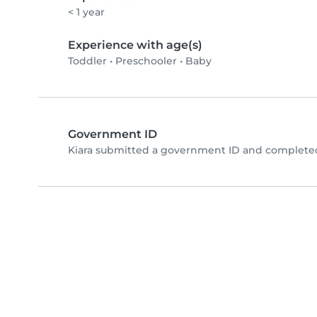
< 1 year
Experience with age(s)
Toddler
•
Preschooler
•
Baby
Government ID
Kiara submitted a government ID and completed