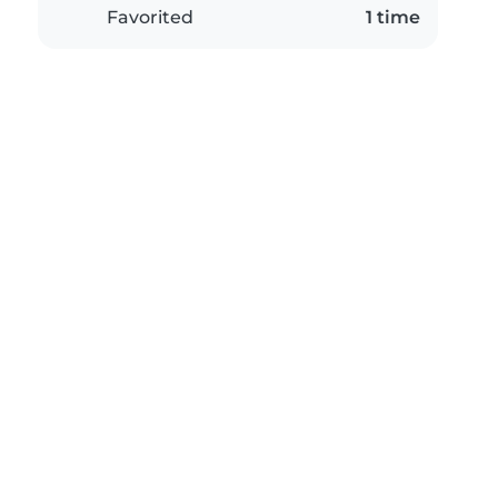
Favorited
1 time