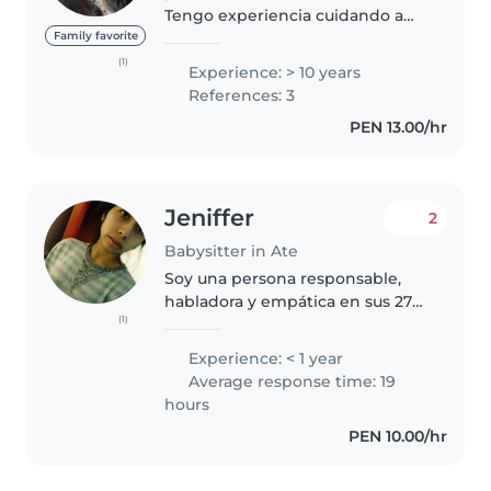
Tengo experiencia cuidando a
bebés, niños y púberes. 👶🏻👧🏻
Family favorite
👦🏻 Los he tratado en sus
(1)
Experience: > 10 years
hogares, en departamentos y en
References: 3
un centro de estimulación
PEN 13.00/hr
temprana. 🏫 Tengo..
Jeniffer
2
Babysitter in Ate
Soy una persona responsable,
habladora y empática en sus 27
(1)
años. Estoy muy motivada para
cuidar niños en edad preescolar.
Experience: < 1 year
Me encanta leerles cuentos,
Average response time: 19
hacer manualidades y jugar.
hours
Estoy..
PEN 10.00/hr