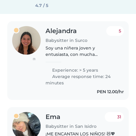
4.7 / 5
Alejandra
5
Babysitter in Surco
Soy una niñera joven y
entusiasta, con mucha
(1)
experiencia cuidando a niños de
todas las edades, tengo un
Experience: > 5 years
hermano menor que siempre he
Average response time: 24
cuidado de él y también estoy
minutes
rodeada de mis primos..
PEN 12.00/hr
Ema
31
Babysitter in San Isidro
¡ME ENCANTAN LOS NIÑOS! 🧸💖