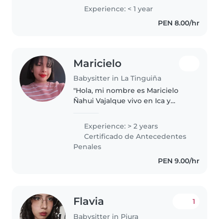
apoyarlos en su desarrollo
Experience: < 1 year
PEN 8.00/hr
Maricielo
Babysitter in La Tinguiña
"Hola, mi nombre es Maricielo
Ñahui Vajalque vivo en Ica y
tengo experiencia cuidando
niños de 0 a 6 años . Me
Experience: > 2 years
considero una persona muy
Certificado de Antecedentes
paciente, creativa y, sobre todo,
Penales
responsable..
PEN 9.00/hr
Flavia
1
Babysitter in Piura