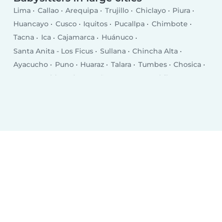
Lima
Callao
Arequipa
Trujillo
Chiclayo
Piura
Huancayo
Cusco
Iquitos
Pucallpa
Chimbote
Tacna
Ica
Cajamarca
Huánuco
Santa Anita - Los Ficus
Sullana
Chincha Alta
Ayacucho
Puno
Huaraz
Talara
Tumbes
Chosica
Puerto Maldonado
Breña
San Juan
Chilca
Selva Alegre
Moquegua
Chulucanas
San Isidro
Jesus Maria
Santiago