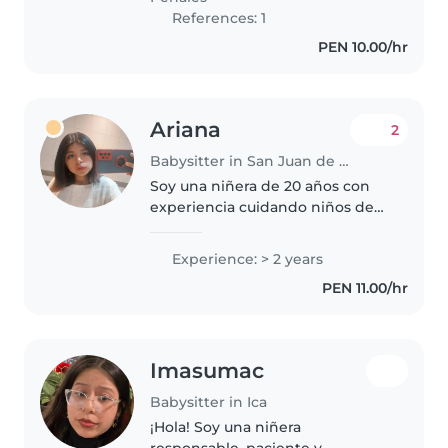
primeros auxilios,..
References: 1
PEN 10.00/hr
Ariana
2
Babysitter in San Juan de Lurigancho
Soy una niñera de 20 años con
experiencia cuidando niños de
distintas edades. Soy tranquila,
paciente y muy atenta con ellos.
Experience: > 2 years
Me gusta acompañarlos con
PEN 11.00/hr
juegos, cuentos y actividades..
Imasumac
Babysitter in Ica
¡Hola! Soy una niñera
responsable, paciente y