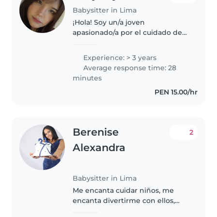
Babysitter in Lima
¡Hola! Soy un/a joven
apasionado/a por el cuidado de
niños con 3 años de experiencia,
trabajando con bebés, niños
Experience: > 3 years
pequeños y niños en edad
Average response time: 28
escolar. Me encanta dibujar, leer
minutes
cuentos,..
PEN 15.00/hr
Berenise
2
Alexandra
Babysitter in Lima
Me encanta cuidar niños, me
encanta divertirme con ellos,
disfrutar los momentos y