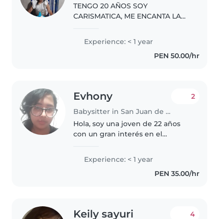
TENGO 20 AÑOS SOY
CARISMATICA, ME ENCANTA LA
MUSICA Y JUGAR CON LOS
NIÑOS
Experience: < 1 year
PEN 50.00/hr
Evhony
2
Babysitter in San Juan de Lurigancho
Hola, soy una joven de 22 años
con un gran interés en el
cuidado de los niños. Aunque no
cuento con experiencia previa,
Experience: < 1 year
tengo habilidades muy valiosas
PEN 35.00/hr
para entretener y cuidar a los..
Keily sayuri
4