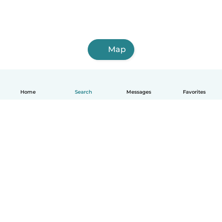
Map
Home
Search
Messages
Favorites
English
How it works
Help
Terms & Privacy
Pricing
Company details
Babysits for Work
Community standards