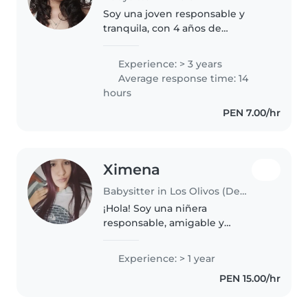
Soy una joven responsable y
tranquila, con 4 años de
experiencia cuidando niños en
edad de guardería y primaria. He
Experience: > 3 years
cuidado de mis hermanos,
Average response time: 14
primos e hijos de amigos de mis
hours
padres...
PEN 7.00/hr
Ximena
Babysitter in Los Olivos (Departamento de Lima)
¡Hola! Soy una niñera
responsable, amigable y
paciente con 1 año de
experiencia cuidando niños en
Experience: > 1 year
edad de preescolar y primaria.
PEN 15.00/hr
Me encanta dibujar, leer cuentos,
hacer manualidades,..