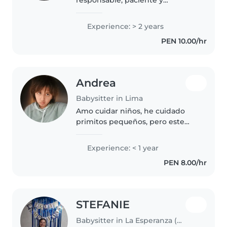
amigable con más de 2 años de
experiencia cuidando niños de
Experience: > 2 years
todas las edades. Me encanta
PEN 10.00/hr
dibujar, leer cuentos, hacer
manualidades y jugar..
Andrea
Babysitter in Lima
Amo cuidar niños, he cuidado
primitos pequeños, pero este
sería el siguiente paso. Tengo
paciencia para enseñar o ayudar
Experience: < 1 year
a niños con tareas, ayudar al niño
PEN 8.00/hr
con necesidades basicas,..
STEFANIE
Babysitter in La Esperanza (Departamento de La Libertad)