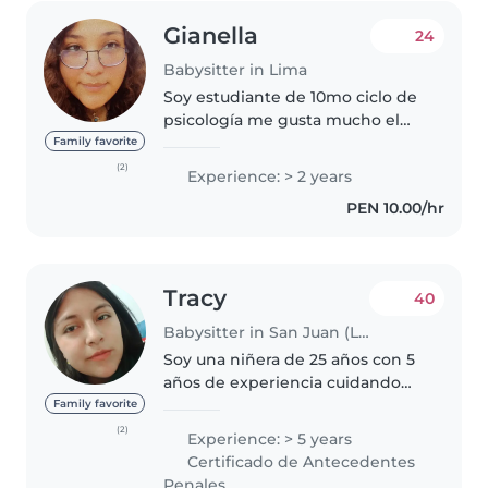
Gianella
24
Babysitter in Lima
Soy estudiante de 10mo ciclo de
psicología me gusta mucho el
interactuar y ser un apoyo para
Family favorite
los niños me especializare en
(2)
Experience: > 2 years
psicológia educativa. Soy muy
PEN 10.00/hr
responsable por el momento..
Tracy
40
Babysitter in San Juan (Lima)
Soy una niñera de 25 años con 5
años de experiencia cuidando
bebés, niños pequeños,
Family favorite
preescolares y escolares. Soy
(2)
Experience: > 5 years
responsable, paciente y
Certificado de Antecedentes
entusiasta. Tengo cursos de
Penales